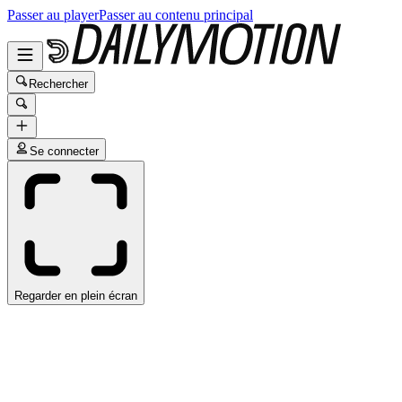
Passer au player
Passer au contenu principal
Rechercher
Se connecter
Regarder en plein écran