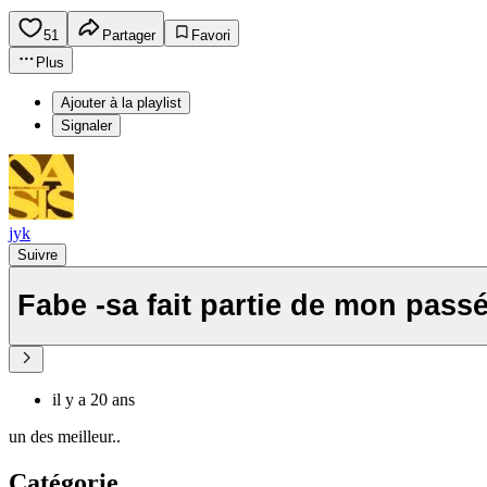
51
Partager
Favori
Plus
Ajouter à la playlist
Signaler
jyk
Suivre
Fabe -sa fait partie de mon pass
il y a 20 ans
un des meilleur..
Catégorie