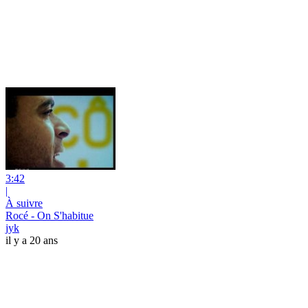
3:42
|
À suivre
Rocé - On S'habitue
jyk
il y a 20 ans