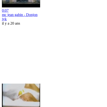
0:07
mc jean gabin - Donjon
jyk
il y a 20 ans