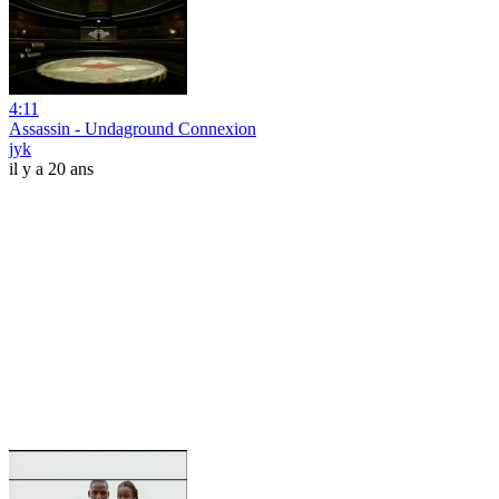
4:11
Assassin - Undaground Connexion
jyk
il y a 20 ans