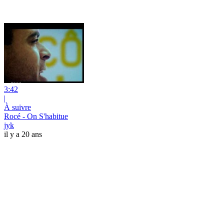
3:42
|
À suivre
Rocé - On S'habitue
jyk
il y a 20 ans