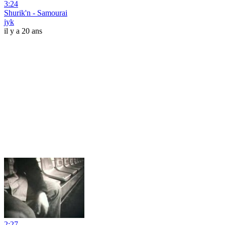
3:24
Shurik'n - Samourai
jyk
il y a 20 ans
2:27