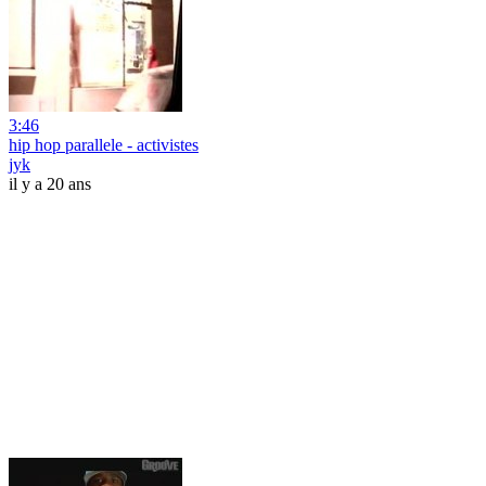
3:46
hip hop parallele - activistes
jyk
il y a 20 ans