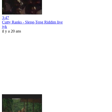
3:47
Cutty Ranks - Sleng-Teng Riddim live
jyk
il y a 20 ans