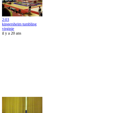
2:03
kingersheim tumbling
virginie
il y a 20 ans