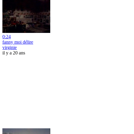
0:24
fanny moi délire
virginie
il y a 20 ans