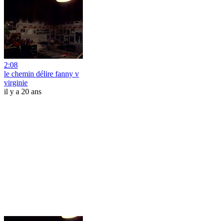
2:08
le chemin délire fanny v
virginie
il y a 20 ans