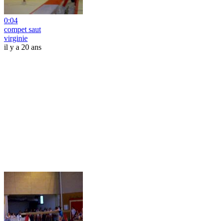
0:04
compet saut
virginie
il y a 20 ans