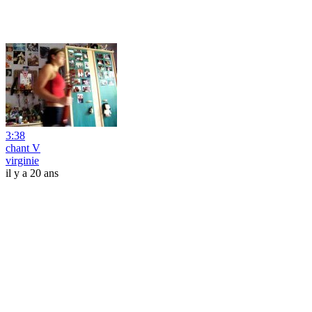
3:38
chant V
virginie
il y a 20 ans