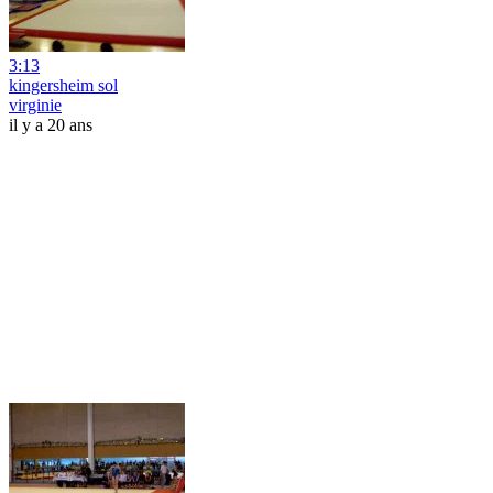
3:13
kingersheim sol
virginie
il y a 20 ans