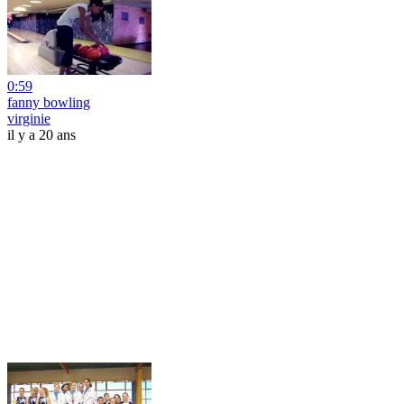
0:59
fanny bowling
virginie
il y a 20 ans