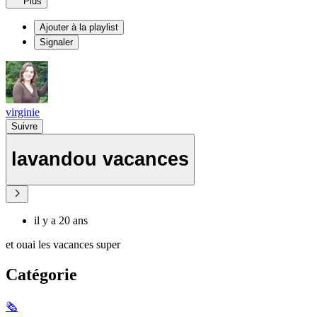
Plus
Ajouter à la playlist
Signaler
virginie
Suivre
lavandou vacances
il y a 20 ans
et ouai les vacances super
Catégorie
🗞