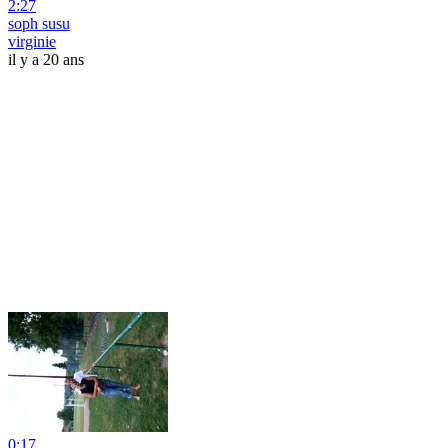
2:27
soph susu
virginie
il y a 20 ans
0:17