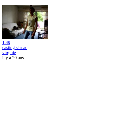
1:49
casting star ac
virginie
il y a 20 ans