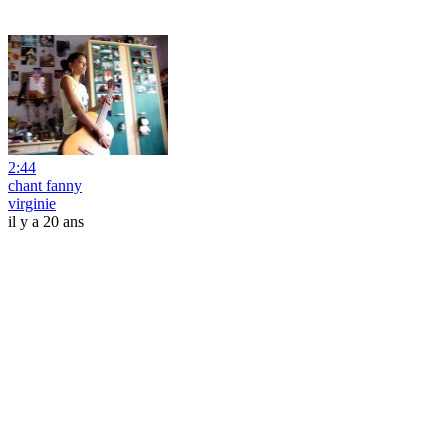
2:44
chant fanny
virginie
il y a 20 ans