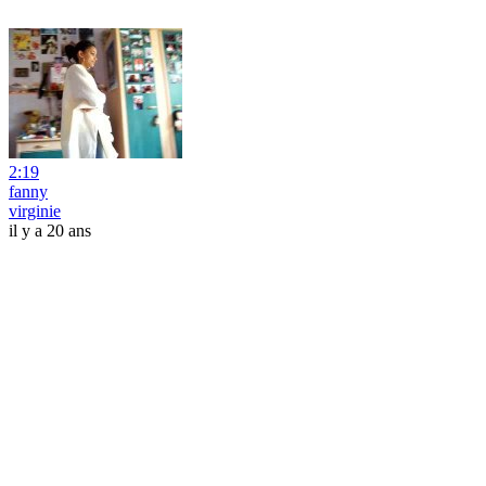
2:19
fanny
virginie
il y a 20 ans