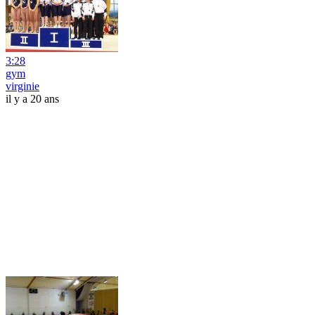
3:28
gym
virginie
il y a 20 ans