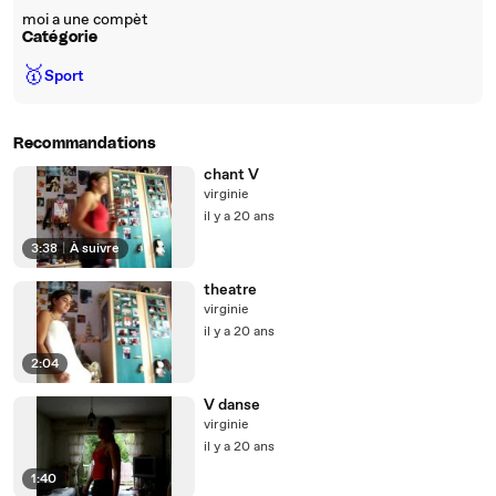
moi a une compèt
Catégorie
🥇
Sport
Recommandations
chant V
virginie
il y a 20 ans
3:38
|
À suivre
theatre
virginie
il y a 20 ans
2:04
V danse
virginie
il y a 20 ans
1:40