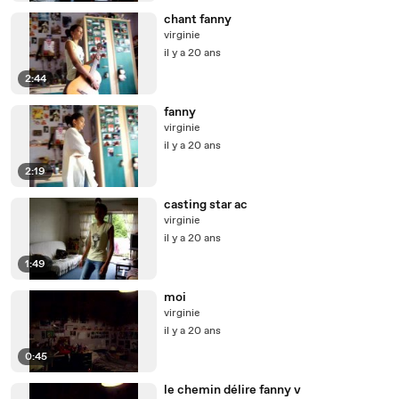
chant fanny
virginie
il y a 20 ans
2:44
fanny
virginie
il y a 20 ans
2:19
casting star ac
virginie
il y a 20 ans
1:49
moi
virginie
il y a 20 ans
0:45
le chemin délire fanny v