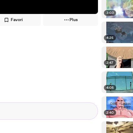
3:03
Favori
Plus
4:25
2:47
4:05
2:40