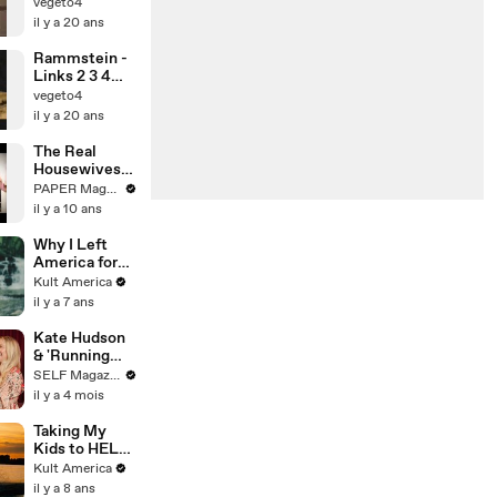
vegeto4
il y a 20 ans
Rammstein -
Links 2 3 4
clip
vegeto4
il y a 20 ans
The Real
Housewives:
Teresa
PAPER Magazine
Giucide And
il y a 10 ans
Melissa Gorga
Why I Left
America for
Poland #2
Kult America
[Kult
il y a 7 ans
America]
Kate Hudson
& 'Running
Point' Cast
SELF Magazine
Compete in
il y a 4 mois
an Arcade
Battle
Taking My
Kids to HEL
[Kult
Kult America
America]
il y a 8 ans