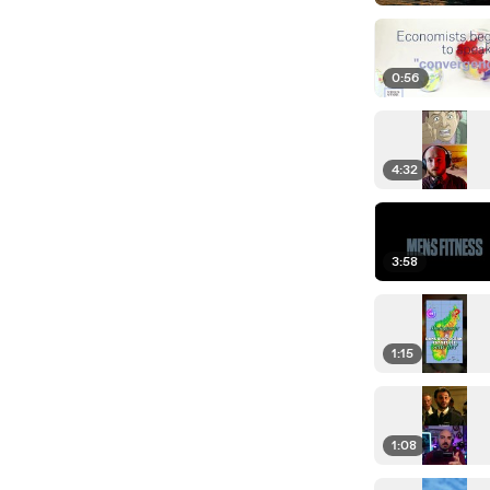
0:56
4:32
3:58
1:15
1:08