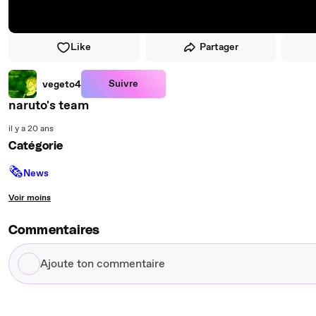
Like
Partager
Suivre
vegeto4
naruto's team
il y a 20 ans
Catégorie
🗞
News
Voir moins
Commentaires
Ajoute
ton
commentaire