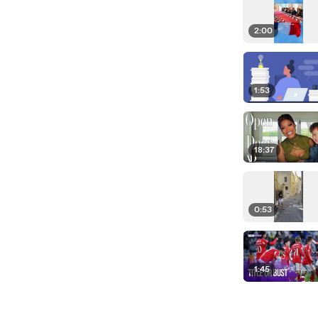
2:00
1:53
18:37
0:53
1:45