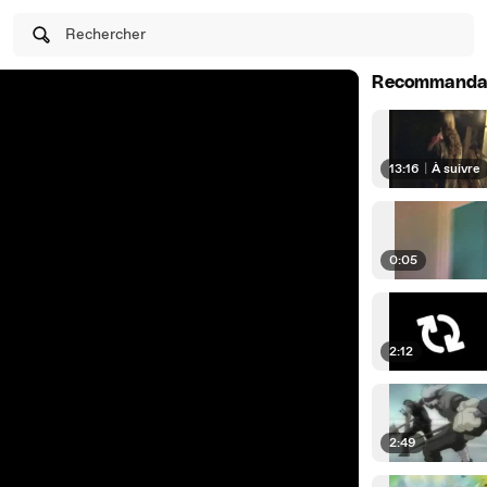
Rechercher
Recommanda
13:16
|
À suivre
0:05
2:12
2:49