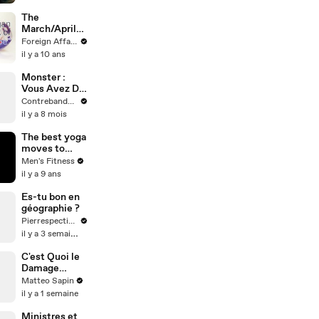
The
March/April
Issue of
Foreign Affairs
Foreign
il y a 10 ans
Affairs in 56
Seconds
Monster :
Vous Avez Dit
Chef-d'œuvre
Contrebande Films
?
il y a 8 mois
The best yoga
moves to
improve
Men's Fitness
shoulder
il y a 9 ans
flexibility
Es-tu bon en
géographie ?
Pierrespectives
il y a 3 semaines
C'est Quoi le
Damage
Control ?
Matteo Sapin
il y a 1 semaine
Ministres et