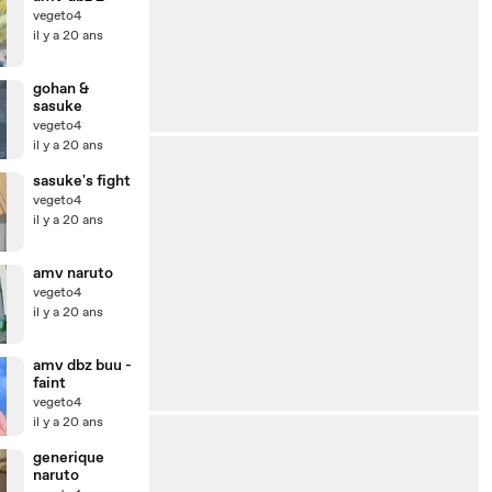
vegeto4
il y a 20 ans
gohan &
sasuke
vegeto4
il y a 20 ans
sasuke's fight
vegeto4
il y a 20 ans
amv naruto
vegeto4
il y a 20 ans
amv dbz buu -
faint
vegeto4
il y a 20 ans
generique
naruto