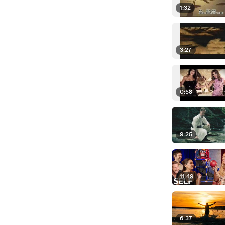
1:32
3:27
0:58
9:25
11:49
6:37