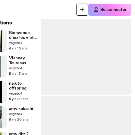
Se connecter
tions
Bienvenue
chez les viet
et la légende
vegeto4
du boudha d'or
il y a 16 ans
Vianney
Taureaux
vegeto4
il y a 17 ans
naruto
offspring
vegeto4
il y a 20 ans
amv kakashi
vegeto4
il y a 20 ans
amv dbz 2