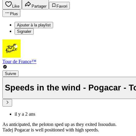
Like
Partager
Favori
Plus
Ajouter à la playlist
Signaler
Tour de France™
Suivre
Speeds 
il y a 2 ans
As anticipated, the peloton sped up as they exited Issoudun.
Tadej Pogacar is well positioned with high speeds.