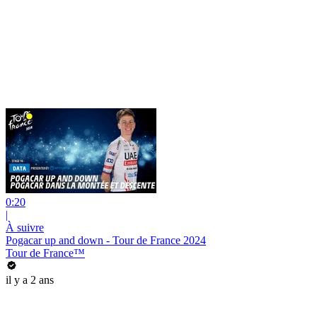
0:20
|
À suivre
Pogacar up and down - Tour de France 2024
Tour de France™
il y a 2 ans