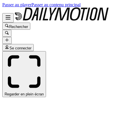
Passer au player
Passer au contenu principal
Rechercher
Se connecter
Regarder en plein écran