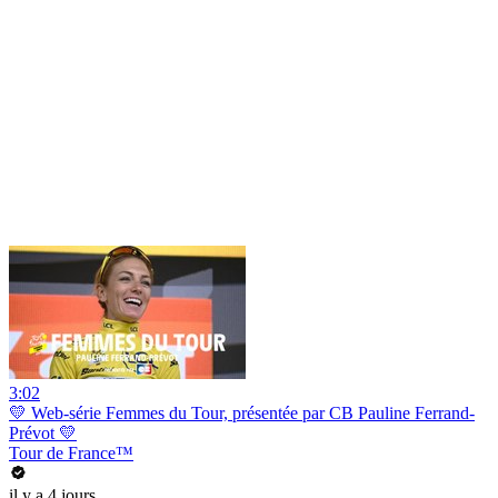
3:02
💛 Web-série Femmes du Tour, présentée par CB Pauline Ferrand-
Prévot 💛
Tour de France™
il y a 4 jours