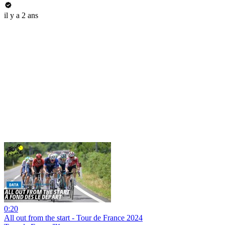
il y a 2 ans
0:20
All out from the start - Tour de France 2024