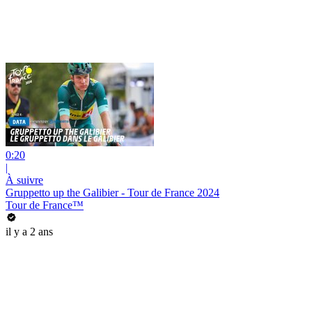
0:20
|
À suivre
Gruppetto up the Galibier - Tour de France 2024
Tour de France™
il y a 2 ans