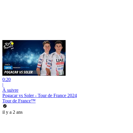
0:20
|
À suivre
Pogacar vs Soler - Tour de France 2024
Tour de France™
il y a 2 ans