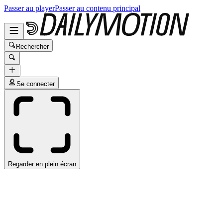
Passer au player
Passer au contenu principal
Rechercher
Se connecter
Regarder en plein écran