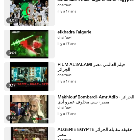
chalfawi
il y a 17 ans
4:07
elkhadra l'algerie
chalfawi
il y a 17 ans
3:01
FILM AL3ALAMI فيلم العالمي مصر
الجزائر
chalfawi
il y a 17 ans
3:17
Makhlouf Bombardi-Amr Adib - الجزائر
مصر- سي مخلوف عمرو أدي
chalfawi
il y a 17 ans
1:34
ALGERIE EGYPTE حقيقة مقابلة الجزائر
مصر