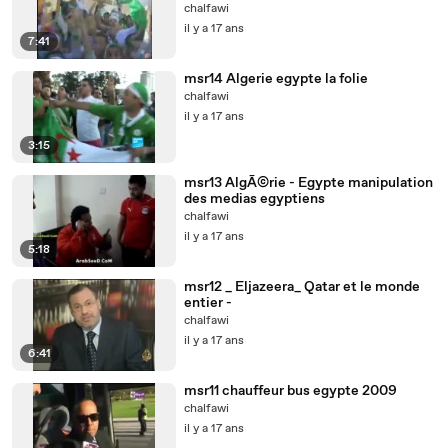
chalfawi
il y a 17 ans
7:41
msr14 Algerie egypte la folie
chalfawi
il y a 17 ans
3:15
msr13 AlgÃ©rie - Egypte manipulation
des medias egyptiens
chalfawi
il y a 17 ans
5:18
msr12 _ Eljazeera_ Qatar et le monde
entier -
chalfawi
il y a 17 ans
6:41
msr11 chauffeur bus egypte 2009
chalfawi
il y a 17 ans