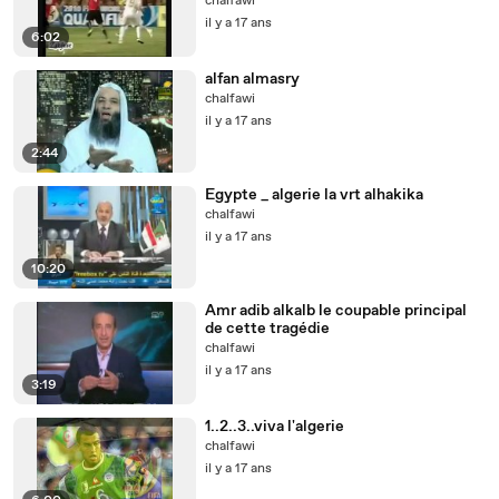
chalfawi
il y a 17 ans
6:02
alfan almasry
chalfawi
il y a 17 ans
2:44
Egypte _ algerie la vrt alhakika
chalfawi
il y a 17 ans
10:20
Amr adib alkalb le coupable principal
de cette tragédie
chalfawi
il y a 17 ans
3:19
1..2..3..viva l'algerie
chalfawi
il y a 17 ans