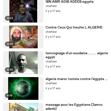
IBN AMR ADIB ADEEB egypte
chalfawi
il y a 17 ans
4:23
Contre Ceux Qui Insulte L ALGERIE
chalfawi
il y a 17 ans
3:29
temoignage d'un soudanie......... algerie
egypt
chalfawi
il y a 17 ans
4:30
algerie maroc tunisie contre l'égypte ...
chalfawi
il y a 17 ans
4:18
message pour les Egyptiens (3amro
adeeb)