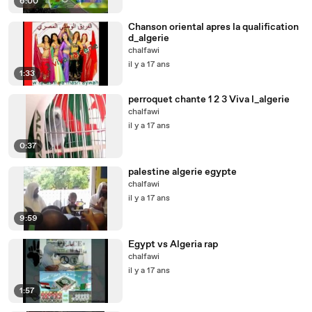
6:00
Chanson oriental apres la qualification
d_algerie
chalfawi
il y a 17 ans
1:33
perroquet chante 1 2 3 Viva l_algerie
chalfawi
il y a 17 ans
0:37
palestine algerie egypte
chalfawi
il y a 17 ans
9:59
Egypt vs Algeria rap
chalfawi
il y a 17 ans
1:57