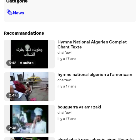
Catégorie
🗞
News
Recommandations
Hymne National Algerien Complet
Chant Texte
chalfawi
il y a 17 ans
5:42
|
À suivre
hymne national algerien a l'americain
chalfawi
il y a 17 ans
0:47
bouguerra vs amr zaki
chalfawi
il y a 17 ans
2:38
almahaba li masr algerie aime l'égypte