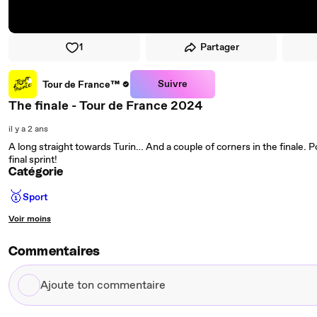
1
Partager
Suivre
Tour de France™
The finale - Tour de France 2024
il y a 2 ans
A long straight towards Turin… And a couple of corners in the finale. Pos
final sprint!
Catégorie
🥇
Sport
Voir moins
Commentaires
Ajoute
ton
commentaire