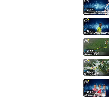
0:20
0:20
0:53
0:20
0:20