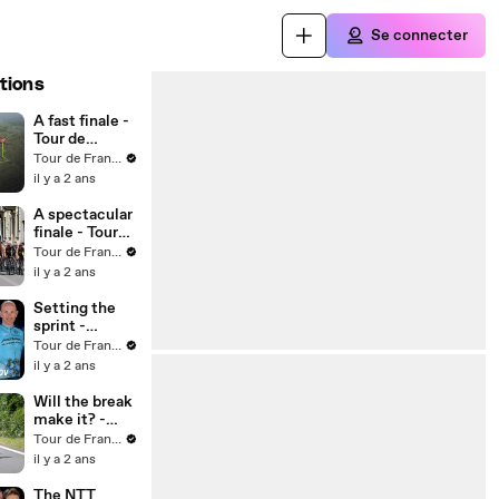
Se connecter
tions
A fast finale -
Tour de
France 2024
Tour de France™
il y a 2 ans
A spectacular
finale - Tour
de France
Tour de France™
2024
il y a 2 ans
Setting the
sprint -
Morkov - Tour
Tour de France™
de France
il y a 2 ans
2024
Will the break
make it? -
Tour de
Tour de France™
France 2024
il y a 2 ans
The NTT