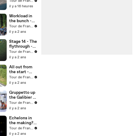
Stage 8
Tour de France™
il y a 16 heures
Workload in
the bunch -
Tour de
Tour de France™
France 2024
il y a 2 ans
Stage 14 - The
flythrough -
Tour de
Tour de France™
France 2024
il y a 2 ans
All out from
the start -
Tour de
Tour de France™
France 2024
il y a 2 ans
Gruppetto up
the Galibier -
Tour de
Tour de France™
France 2024
il y a 2 ans
Echelons in
the making? -
Tour de
Tour de France™
France 2024
il y a 2 ans