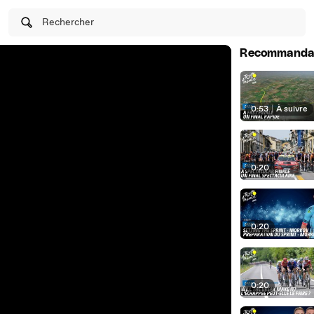
Rechercher
Recommanda
0:53
|
À suivre
0:20
0:20
0:20