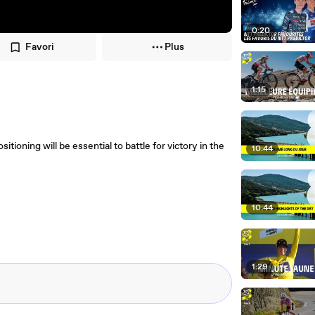
0:20
Favori
Plus
1:15
itioning will be essential to battle for victory in the
10:44
10:44
1:29