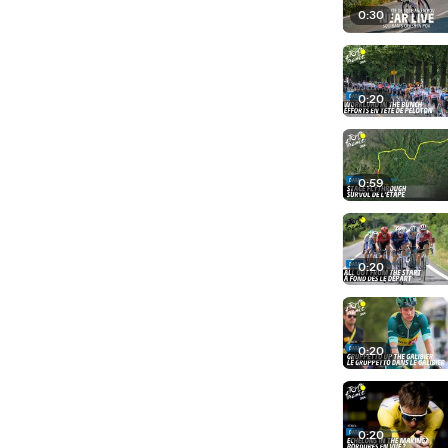
0:30
0:20
0:59
0:20
0:20
0:20