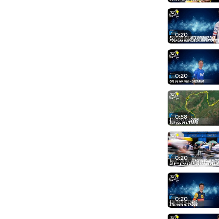
0:20
0:20
0:58
0:20
0:20