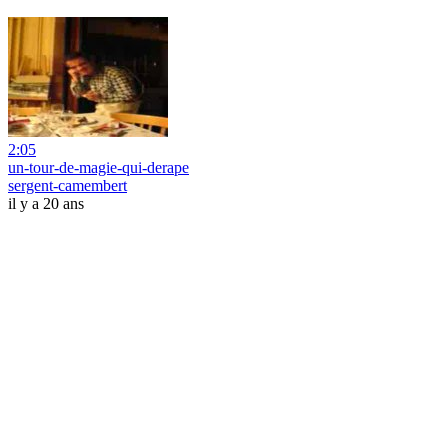
2:05
un-tour-de-magie-qui-derape
sergent-camembert
il y a 20 ans