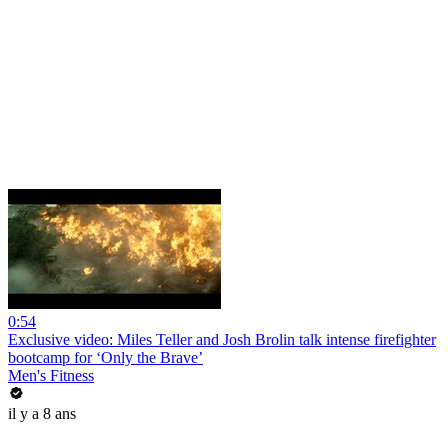
0:54
Exclusive video: Miles Teller and Josh Brolin talk intense firefighter
bootcamp for ‘Only the Brave’
Men's Fitness
il y a 8 ans