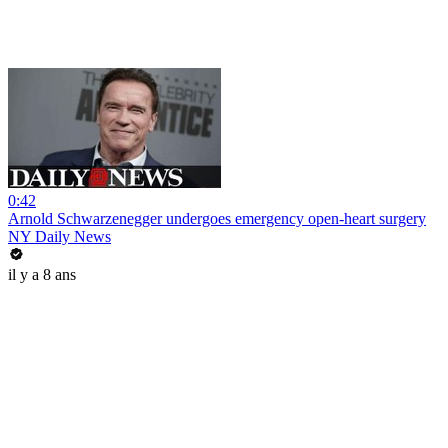
0:42
Arnold Schwarzenegger undergoes emergency open-heart surgery
NY Daily News
il y a 8 ans