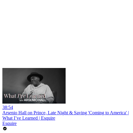
38:54
Arsenio Hall on Prince, Late Night & Saving 'Coming to America' |
What I’ve Learned | Esquire
Esquire