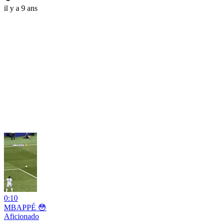
il y a 9 ans
0:10
MBAPPÉ 😳
Aficionado