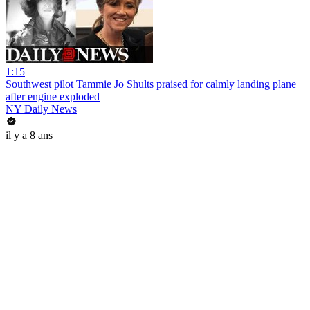
1:15
Southwest pilot Tammie Jo Shults praised for calmly landing plane
after engine exploded
NY Daily News
il y a 8 ans