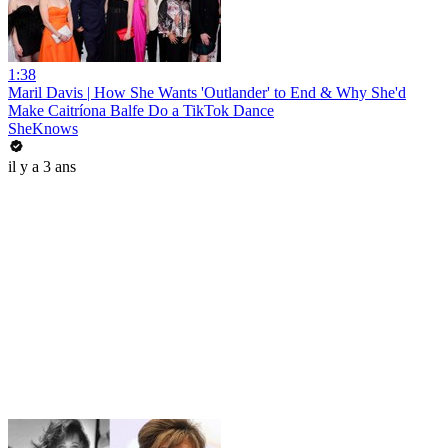
1:38
Maril Davis | How She Wants 'Outlander' to End & Why She'd
Make Caitríona Balfe Do a TikTok Dance
SheKnows
il y a 3 ans