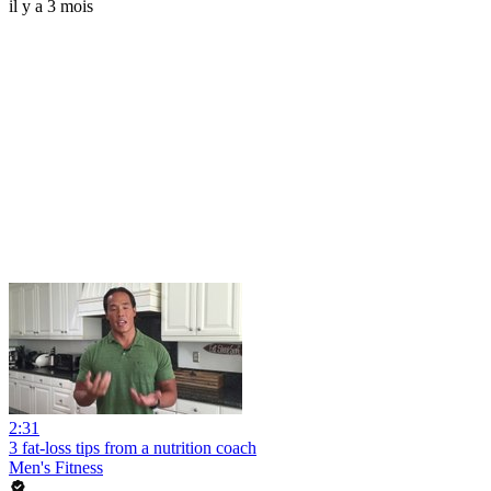
il y a 3 mois
2:31
3 fat-loss tips from a nutrition coach
Men's Fitness