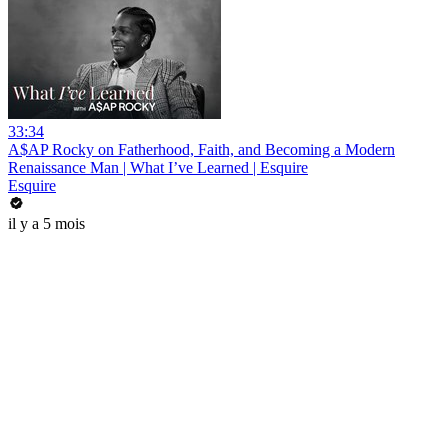
33:34
A$AP Rocky on Fatherhood, Faith, and Becoming a Modern
Renaissance Man | What I’ve Learned | Esquire
Esquire
il y a 5 mois