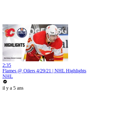
2:35
Flames @ Oilers 4/29/21 | NHL Highlights
NHL
il y a 5 ans