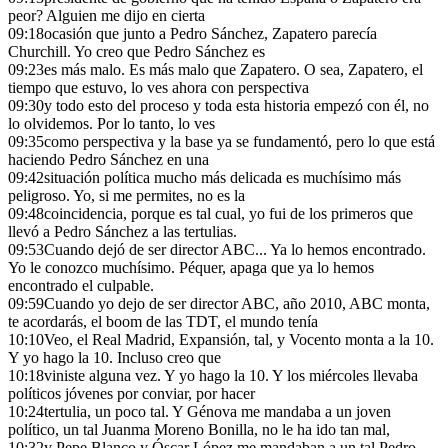
peor? Alguien me dijo en cierta
09:18
ocasión que junto a Pedro Sánchez, Zapatero parecía
Churchill. Yo creo que Pedro Sánchez es
09:23
es más malo. Es más malo que Zapatero. O sea, Zapatero, el
tiempo que estuvo, lo ves ahora con perspectiva
09:30
y todo esto del proceso y toda esta historia empezó con él, no
lo olvidemos. Por lo tanto, lo ves
09:35
como perspectiva y la base ya se fundamentó, pero lo que está
haciendo Pedro Sánchez en una
09:42
situación política mucho más delicada es muchísimo más
peligroso. Yo, si me permites, no es la
09:48
coincidencia, porque es tal cual, yo fui de los primeros que
llevó a Pedro Sánchez a las tertulias.
09:53
Cuando dejó de ser director ABC... Ya lo hemos encontrado.
Yo le conozco muchísimo. Péquer, apaga que ya lo hemos
encontrado el culpable.
09:59
Cuando yo dejo de ser director ABC, año 2010, ABC monta,
te acordarás, el boom de las TDT, el mundo tenía
10:10
Veo, el Real Madrid, Expansión, tal, y Vocento monta a la 10.
Y yo hago la 10. Incluso creo que
10:18
viniste alguna vez. Y yo hago la 10. Y los miércoles llevaba
políticos jóvenes por conviar, por hacer
10:24
tertulia, un poco tal. Y Génova me mandaba a un joven
político, un tal Juanma Moreno Bonilla, no le ha ido tan mal,
10:32
y Pepe Blanco y Óscar López me mandaban a un tal Pedro