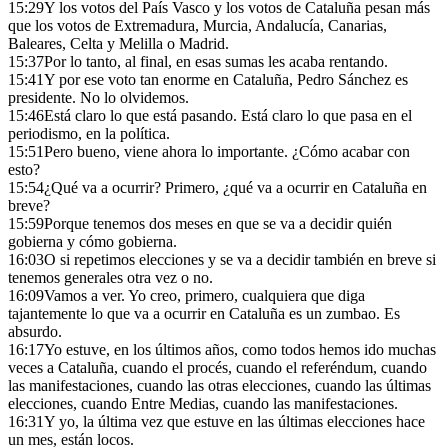
15:29
Y los votos del País Vasco y los votos de Cataluña pesan más
que los votos de Extremadura, Murcia, Andalucía, Canarias,
Baleares, Celta y Melilla o Madrid.
15:37
Por lo tanto, al final, en esas sumas les acaba rentando.
15:41
Y por ese voto tan enorme en Cataluña, Pedro Sánchez es
presidente. No lo olvidemos.
15:46
Está claro lo que está pasando. Está claro lo que pasa en el
periodismo, en la política.
15:51
Pero bueno, viene ahora lo importante. ¿Cómo acabar con
esto?
15:54
¿Qué va a ocurrir? Primero, ¿qué va a ocurrir en Cataluña en
breve?
15:59
Porque tenemos dos meses en que se va a decidir quién
gobierna y cómo gobierna.
16:03
O si repetimos elecciones y se va a decidir también en breve si
tenemos generales otra vez o no.
16:09
Vamos a ver. Yo creo, primero, cualquiera que diga
tajantemente lo que va a ocurrir en Cataluña es un zumbao. Es
absurdo.
16:17
Yo estuve, en los últimos años, como todos hemos ido muchas
veces a Cataluña, cuando el procés, cuando el referéndum, cuando
las manifestaciones, cuando las otras elecciones, cuando las últimas
elecciones, cuando Entre Medias, cuando las manifestaciones.
16:31
Y yo, la última vez que estuve en las últimas elecciones hace
un mes, están locos.