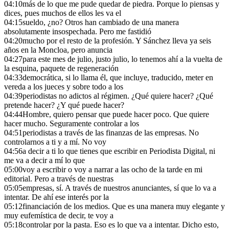
04:10
más de lo que me pude quedar de piedra. Porque lo piensas y
dices, pues muchos de ellos les va el
04:15
sueldo, ¿no? Otros han cambiado de una manera
absolutamente insospechada. Pero me fastidió
04:20
mucho por el resto de la profesión. Y Sánchez lleva ya seis
años en la Moncloa, pero anuncia
04:27
para este mes de julio, justo julio, lo tenemos ahí a la vuelta de
la esquina, paquete de regeneración
04:33
democrática, si lo llama él, que incluye, traducido, meter en
vereda a los jueces y sobre todo a los
04:39
periodistas no adictos al régimen. ¿Qué quiere hacer? ¿Qué
pretende hacer? ¿Y qué puede hacer?
04:44
Hombre, quiero pensar que puede hacer poco. Que quiere
hacer mucho. Seguramente controlar a los
04:51
periodistas a través de las finanzas de las empresas. No
controlarnos a ti y a mí. No voy
04:56
a decir a ti lo que tienes que escribir en Periodista Digital, ni
me va a decir a mí lo que
05:00
voy a escribir o voy a narrar a las ocho de la tarde en mi
editorial. Pero a través de nuestras
05:05
empresas, sí. A través de nuestros anunciantes, sí que lo va a
intentar. De ahí ese interés por la
05:12
financiación de los medios. Que es una manera muy elegante y
muy eufemística de decir, te voy a
05:18
controlar por la pasta. Eso es lo que va a intentar. Dicho esto,