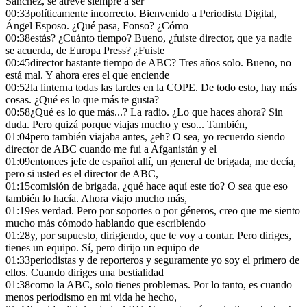
Sánchez, se atreve siempre a ser
00:33
políticamente incorrecto. Bienvenido a Periodista Digital,
Ángel Esposo. ¿Qué pasa, Fonso? ¿Cómo
00:38
estás? ¿Cuánto tiempo? Bueno, ¿fuiste director, que ya nadie
se acuerda, de Europa Press? ¿Fuiste
00:45
director bastante tiempo de ABC? Tres años solo. Bueno, no
está mal. Y ahora eres el que enciende
00:52
la linterna todas las tardes en la COPE. De todo esto, hay más
cosas. ¿Qué es lo que más te gusta?
00:58
¿Qué es lo que más...? La radio. ¿Lo que haces ahora? Sin
duda. Pero quizá porque viajas mucho y eso... También,
01:04
pero también viajaba antes, ¿eh? O sea, yo recuerdo siendo
director de ABC cuando me fui a Afganistán y el
01:09
entonces jefe de español allí, un general de brigada, me decía,
pero si usted es el director de ABC,
01:15
comisión de brigada, ¿qué hace aquí este tío? O sea que eso
también lo hacía. Ahora viajo mucho más,
01:19
es verdad. Pero por soportes o por géneros, creo que me siento
mucho más cómodo hablando que escribiendo
01:28
y, por supuesto, dirigiendo, que te voy a contar. Pero diriges,
tienes un equipo. Sí, pero dirijo un equipo de
01:33
periodistas y de reporteros y seguramente yo soy el primero de
ellos. Cuando diriges una bestialidad
01:38
como la ABC, solo tienes problemas. Por lo tanto, es cuando
menos periodismo en mi vida he hecho,