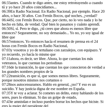
06:33
antes. Cuando te digo antes, me estoy retrotrayendo a cuando
tú y yo hace 20 años coincidíamos...
06:39
En Radio Nacional. En Radio Nacional, por ejemplo. Hace 20
años, o hace 30 años. Con Fernín Bocos, qué noches, ¿verdad?
06:44
Sí, con Fernín Bocos. Que, por cierto, no lo veo nada y lo he
hecho en falta, de verdad. Qué bien lo pasamos y cuánto aprendí.
06:50
Sí, sí. Pero te digo, ¿tú crees que ahora es menos libre que
entonces? Seguramente, no soy demasiado... Yo no, yo soy igual de
libre que
06:57
entonces. Yo entonces hacía el resumen de prensa en el 24
horas con Fernín Bocos en Radio Nacional,
07:03
y vosotros y yo de tertuliano con zarzalejos, con equipazo. Y
yo recuerdo, yo hacía lo mismo que
07:11
ahora, es decir, ser libre. Ahora, lo que cuentan los más
veteranos, lo que cuentan los periodistas
07:16
de la transición, lo que cuentan los que conocieron de verdad a
los grandes nombres propios de la
07:22
transición, es que sí, que somos menos libres. Seguramente,
porque nosotros mismos nos cortamos o
07:28
nos autocensuramos. Hablo en general, ¿no? Y eso es un
suicidio. Y hay justicia digna de ese nombre en España.
07:35
Y te voy a aclarar. Si cometes un delito, estoy hablando de los
seres, pues lo eliminan. Si das un golpe de estado,
07:43
te amnistían e incluso pueden borrar los hechos que hiciste. Si
eres la mujer del presidente del