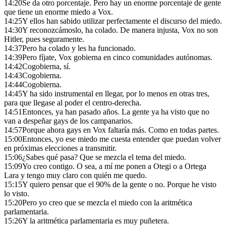
14:20
Se da otro porcentaje. Pero hay un enorme porcentaje de gente
que tiene un enorme miedo a Vox.
14:25
Y ellos han sabido utilizar perfectamente el discurso del miedo.
14:30
Y reconozcámoslo, ha colado. De manera injusta, Vox no son
Hitler, pues seguramente.
14:37
Pero ha colado y les ha funcionado.
14:39
Pero fíjate, Vox gobierna en cinco comunidades autónomas.
14:42
Cogobierna, sí.
14:43
Cogobierna.
14:44
Cogobierna.
14:45
Y ha sido instrumental en llegar, por lo menos en otras tres,
para que llegase al poder el centro-derecha.
14:51
Entonces, ya han pasado años. La gente ya ha visto que no
van a despeñar gays de los campanarios.
14:57
Porque ahora gays en Vox faltaría más. Como en todas partes.
15:00
Entonces, yo ese miedo me cuesta entender que puedan volver
en próximas elecciones a transmitir.
15:06
¿Sabes qué pasa? Que se mezcla el tema del miedo.
15:09
Yo creo contigo. O sea, a mí me ponen a Otegi o a Ortega
Lara y tengo muy claro con quién me quedo.
15:15
Y quiero pensar que el 90% de la gente o no. Porque he visto
lo visto.
15:20
Pero yo creo que se mezcla el miedo con la aritmética
parlamentaria.
15:26
Y la aritmética parlamentaria es muy puñetera.