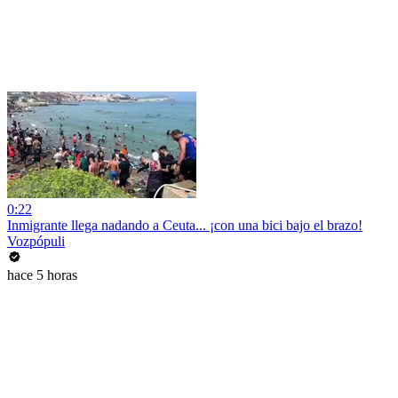
0:22
Inmigrante llega nadando a Ceuta... ¡con una bici bajo el brazo!
Vozpópuli
hace 5 horas