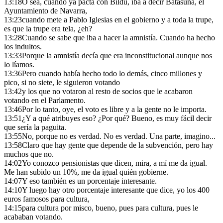
13:18
O sea, cuando ya pacta con Bildu, iba a decir Batasuna, el
Ayuntamiento de Navarra,
13:23
cuando mete a Pablo Iglesias en el gobierno y a toda la trupe,
es que la trupe era tela, ¿eh?
13:28
Cuando se sabe que iba a hacer la amnistía. Cuando ha hecho
los indultos.
13:33
Porque la amnistía decía que era inconstitucional aunque nos
lo líamos.
13:36
Pero cuando había hecho todo lo demás, cinco millones y
pico, si no siete, le siguieron votando
13:42
y los que no votaron al resto de socios que le acabaron
votando en el Parlamento.
13:46
Por lo tanto, oye, el voto es libre y a la gente no le importa.
13:51
¿Y a qué atribuyes eso? ¿Por qué? Bueno, es muy fácil decir
que sería la paguita.
13:55
No, porque no es verdad. No es verdad. Una parte, imagino...
13:58
Claro que hay gente que depende de la subvención, pero hay
muchos que no.
14:02
Yo conozco pensionistas que dicen, mira, a mí me da igual.
Me han subido un 10%, me da igual quién gobierne.
14:07
Y eso también es un porcentaje interesante.
14:10
Y luego hay otro porcentaje interesante que dice, yo los 400
euros famosos para cultura,
14:15
para cultura por misco, bueno, pues para cultura, pues le
acababan votando.