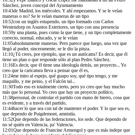
Sánchez, joven concejal del Ayuntamiento
10:43
de Madrid, los miércoles. Y ahí empezamos. Y se le veían
maneras o no? Se le veían maneras de un tipo
10:52
con un inglés estupendo, un tipo formado con Carlos
Westendorp en Asuntos Exteriores, un tipo con una presencia
10:59
y una planta, pues como la que tiene, y un tipo completamente
correcto, normal, educado, y se le veían
11:05
absolutamente maneras. Pero parece que luego, una vez que
llegó al poder, sinceramente, se le dio la pinza.
11:10
¿Tú crees, por ejemplo, que es un autócatra? Es decir, que él
tiene un plan o que responde sólo al plan Pedro Sánchez.
11:16
Es decir, que él tiene una ideología detrás, un proyecto... Yo
creo que la caricatura lleva a pensar que él es,
11:24
me miro al espejo, qué guapo soy, qué tipo tengo, y me
maquillo, y me peino, y el Falcón tal...
11:30
Todo eso es totalmente cierto, pero yo creo que hay mucho
más que lo personal. Yo creo que hay un proyecto político,
11:38
personal, de controlar el partido con mano de hierro, cosa que
es evidente, y a través del partido,
11:44
hacer lo que sea con tal de mantener el poder. Y lo que sea es,
que dependo de Puigdemont, amnistía.
11:52
Que dependo de las federaciones, los sede. Que dependo de
no sé quién en Valencia, pa' Valencia.
12:01
Que dependo de Francine Armengol y que es más indepe que