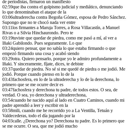
de periodistas, firmaron un manifiesto
02:59
que iba contra el golpismo judicial y mediático, denunciando
lo que denominaban el ataque de la
03:06
ultraderecha contra Begoña Gómez, esposa de Pedro Sánchez.
Supongo que no te chocó nada ver entre
03:11
los firmantes a Maruja Torres, a Rosa Villacastín, a Manuel
Rivas o a Silvia Hinchaurondo. Pero te
03:19
tuviste que quedar de piedra, como me pasó a mí, al ver a
Iñaki Gabilondo. Pues seguramente. Lo que
03:24
quiero pensar, que no sabía lo que estaba firmando o que
empezó firmando una cosa y acabó siendo
03:29
otra. Quiero pensarlo, porque yo le admiro profundamente a
Iñaki. Y sinceramente, fíjate, dices, te debiste
03:37
quedar de piedra. No sé si me quedé de piedra o me jodió. Me
jodió. Porque cuando pienso en lo de la
03:43
fachosfera, en lo de la ultraderecha y lo de la derechona, lo
primero que se me ocurre decir es
03:47
fachosfera y derechona tu padre, de todos estos. O sea, de
verdad. O sea, yo derechona y ultraderechona,
03:54
cuando he nacido aquí al lado en Cuatro Caminos, cuando mi
padre aprendió a leer y escribir en la
03:58
mili, cuando me he recorrido yo a La Ventilla, Tetuán y
Valdecederas, todo el día jugando por la
04:03
calle. ¿Derechona yo? Derechona tu padre. Es lo primero que
se me ocurre. O sea, que me jodió mucho