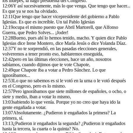
los indepes, la hago presidenta del Congreso.
12:06
Y así sucesivamente, más lo que venga. Que tengo que hacer...
Es que ya se nos ha olvidado.
12:11
Que tengo que hacer vicepresidente del gobierno a Pablo
Iglesias. Es que es increíble. Un tal Pablo Iglesias
12:19
ocupa el mismo puesto que Abril Martorell, que Alfonso
Guerra, que Pedro Solves... ¡Joder!
12:28
Bueno, pues ahí lo hemos tenido, macho. Y quien dice Pablo
Iglesias dice Irene Montero, dice María Jesús o dice Yolanda Díaz.
12:37
Y no te sorprendió, en las pasadas elecciones generales,
volveremos a tener pronto eso, hablaremos enseguida,
12:42
pero en las últimas elecciones, hace un año, nosotros
sabíamos, cuando dijimos que te vote Chapote,
12:49
que Chapote iba a votar a Pedro Sánchez. Lo que
ignorábamos...
12:53
Lo que no sabemos es si le votó en la urna o le votó después
en el Congreso, pero es lo mismo.
12:57
Pero ignorábamos que siete millones de españoles, o ocho, o
siete y medio, iban a votar lo mismo,
13:03
sabiendo lo que venía. Porque yo no creo que haya ido la
gente engañada a votar.
13:07
Absolutamente. ¿Pudieron ir engañados la primera? La
primera, sí.
13:13
¿Pudieron ir engañados la segunda? ¿Pudieron ir engañados
hasta la tercera, la cuarta o la quinta? No.