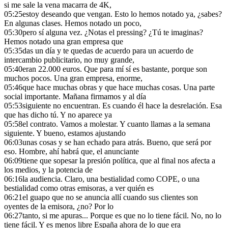
si me sale la vena macarra de 4K,
05:25
estoy deseando que vengan. Esto lo hemos notado ya, ¿sabes?
En algunas clases. Hemos notado un poco,
05:30
pero sí alguna vez. ¿Notas el pressing? ¿Tú te imaginas?
Hemos notado una gran empresa que
05:35
das un día y te quedas de acuerdo para un acuerdo de
intercambio publicitario, no muy grande,
05:40
eran 22.000 euros. Que para mí sí es bastante, porque son
muchos pocos. Una gran empresa, enorme,
05:46
que hace muchas obras y que hace muchas cosas. Una parte
social importante. Mañana firmamos y al día
05:53
siguiente no encuentran. Es cuando él hace la desrelación. Esa
que has dicho tú. Y no aparece ya
05:58
el contrato. Vamos a molestar. Y cuanto llamas a la semana
siguiente. Y bueno, estamos ajustando
06:03
unas cosas y se han echado para atrás. Bueno, que será por
eso. Hombre, ahí habrá que, el anunciante
06:09
tiene que sopesar la presión política, que al final nos afecta a
los medios, y la potencia de
06:16
la audiencia. Claro, una bestialidad como COPE, o una
bestialidad como otras emisoras, a ver quién es
06:21
el guapo que no se anuncia allí cuando sus clientes son
oyentes de la emisora, ¿no? Por lo
06:27
tanto, si me apuras... Porque es que no lo tiene fácil. No, no lo
tiene fácil. Y es menos libre España ahora de lo que era