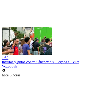
1:52
Insultos y gritos contra Sánchez a su llegada a Ceuta
Vozpópuli
hace 6 horas