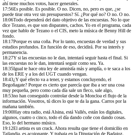
ahí tiene muchos votos, hacer generales.
17:56
Es posible. Es posible. O no. Dicen, no, pero es que, ¿se
puede tirar otra vez sin presupuestos? Sí. ¿Por qué no? O no. O no.
18:06
Todo dependerá del dato objetivo de las encuestas. No lo que
dice Tezano, es que son disparates, cachos. Yo en el programa, cada
vez que hablo de Tezano o el CIS, meto la música de Benny Hill de
fondo.
18:17
Porque es una coña. Por lo tanto, encuestas de verdad y sus
estudios profundos. En función de eso, decidirá. Por su interés y
permanencia.
18:27
Y si las encuestas no le dan, intentará seguir hasta el final. Si
las encuestas no le dan, intentará seguir como sea. Ya.
18:35
Igual te hace otra ley de amnistía más y amplía, o te saca a los
de los ERE y a los del UGT cuando vengan.
18:43
¿Y qué efecto va a tener, y estamos concluyendo, el
Begoñagate? Porque es cierto que parecía que iba a ser una cosa
muy pequeña, pero como cada día sale un fleco, sale algo,
18:53
no han conseguido controlar desde la Moncloa el flujo de la
información. Vosotros, tú dices lo que te da la gana. Carros por la
mañana también.
19:00
Hay otra radio, está Alsina, está Vallés, están los digitales,
algunos, cuatro o cinco, todo el día dando coñe con dando cosas.
Eso, lo del hermano músico.
19:12
El artista es un crack. Ahora resulta que tiene el domicilio en
Tailandia, es acojonante. Y trabaja en la Diputación de Badajoz.