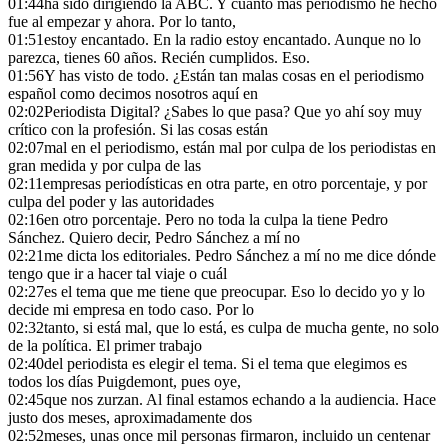
01:44
ha sido dirigiendo la ABC. Y cuanto más periodismo he hecho
fue al empezar y ahora. Por lo tanto,
01:51
estoy encantado. En la radio estoy encantado. Aunque no lo
parezca, tienes 60 años. Recién cumplidos. Eso.
01:56
Y has visto de todo. ¿Están tan malas cosas en el periodismo
español como decimos nosotros aquí en
02:02
Periodista Digital? ¿Sabes lo que pasa? Que yo ahí soy muy
crítico con la profesión. Si las cosas están
02:07
mal en el periodismo, están mal por culpa de los periodistas en
gran medida y por culpa de las
02:11
empresas periodísticas en otra parte, en otro porcentaje, y por
culpa del poder y las autoridades
02:16
en otro porcentaje. Pero no toda la culpa la tiene Pedro
Sánchez. Quiero decir, Pedro Sánchez a mí no
02:21
me dicta los editoriales. Pedro Sánchez a mí no me dice dónde
tengo que ir a hacer tal viaje o cuál
02:27
es el tema que me tiene que preocupar. Eso lo decido yo y lo
decide mi empresa en todo caso. Por lo
02:32
tanto, si está mal, que lo está, es culpa de mucha gente, no solo
de la política. El primer trabajo
02:40
del periodista es elegir el tema. Si el tema que elegimos es
todos los días Puigdemont, pues oye,
02:45
que nos zurzan. Al final estamos echando a la audiencia. Hace
justo dos meses, aproximadamente dos
02:52
meses, unas once mil personas firmaron, incluido un centenar