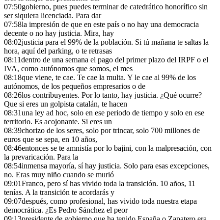
07:50
gobierno, pues puedes terminar de catedrático honorífico sin
ser siquiera licenciada. Para dar
07:58
la impresión de que en este país o no hay una democracia
decente o no hay justicia. Mira, hay
08:02
justicia para el 99% de la población. Si tú mañana te saltas la
hora, aquí del parking, o te retrasas
08:11
dentro de una semana el pago del primer plazo del IRPF o el
IVA, como autónomos que somos, el mes
08:18
que viene, te cae. Te cae la multa. Y le cae al 99% de los
autónomos, de los pequeños empresarios o de
08:26
los contribuyentes. Por lo tanto, hay justicia. ¿Qué ocurre?
Que si eres un golpista catalán, te hacen
08:31
una ley ad hoc, solo en ese periodo de tiempo y solo en ese
territorio. Es acojonante. Si eres un
08:39
chorizo de los seres, solo por trincar, solo 700 millones de
euros que se sepa, en 10 años,
08:46
entonces se te amnistía por lo bajini, con la malpresación, con
la prevaricación. Para la
08:54
inmensa mayoría, sí hay justicia. Solo para esas excepciones,
no. Eras muy niño cuando se murió
09:01
Franco, pero sí has vivido toda la transición. 10 años, 11
tenías. A la transición te acordarás y
09:07
después, como profesional, has vivido toda nuestra etapa
democrática. ¿Es Pedro Sánchez el peor
09:13
presidente de gobierno que ha tenido España o Zapatero era