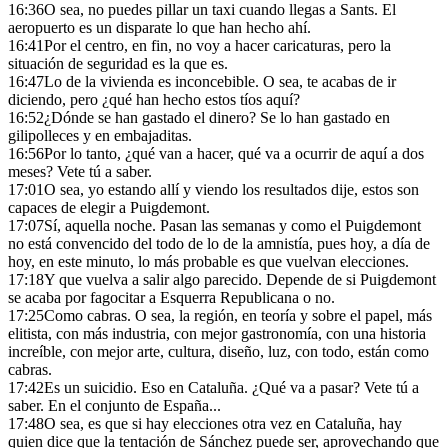
16:36
O sea, no puedes pillar un taxi cuando llegas a Sants. El
aeropuerto es un disparate lo que han hecho ahí.
16:41
Por el centro, en fin, no voy a hacer caricaturas, pero la
situación de seguridad es la que es.
16:47
Lo de la vivienda es inconcebible. O sea, te acabas de ir
diciendo, pero ¿qué han hecho estos tíos aquí?
16:52
¿Dónde se han gastado el dinero? Se lo han gastado en
gilipolleces y en embajaditas.
16:56
Por lo tanto, ¿qué van a hacer, qué va a ocurrir de aquí a dos
meses? Vete tú a saber.
17:01
O sea, yo estando allí y viendo los resultados dije, estos son
capaces de elegir a Puigdemont.
17:07
Sí, aquella noche. Pasan las semanas y como el Puigdemont
no está convencido del todo de lo de la amnistía, pues hoy, a día de
hoy, en este minuto, lo más probable es que vuelvan elecciones.
17:18
Y que vuelva a salir algo parecido. Depende de si Puigdemont
se acaba por fagocitar a Esquerra Republicana o no.
17:25
Como cabras. O sea, la región, en teoría y sobre el papel, más
elitista, con más industria, con mejor gastronomía, con una historia
increíble, con mejor arte, cultura, diseño, luz, con todo, están como
cabras.
17:42
Es un suicidio. Eso en Cataluña. ¿Qué va a pasar? Vete tú a
saber. En el conjunto de España...
17:48
O sea, es que si hay elecciones otra vez en Cataluña, hay
quien dice que la tentación de Sánchez puede ser, aprovechando que