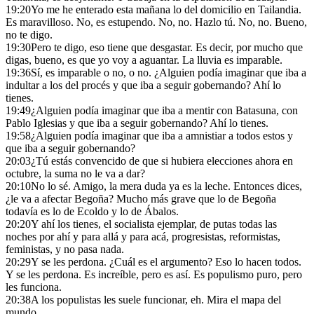
19:20
Yo me he enterado esta mañana lo del domicilio en Tailandia.
Es maravilloso. No, es estupendo. No, no. Hazlo tú. No, no. Bueno,
no te digo.
19:30
Pero te digo, eso tiene que desgastar. Es decir, por mucho que
digas, bueno, es que yo voy a aguantar. La lluvia es imparable.
19:36
Sí, es imparable o no, o no. ¿Alguien podía imaginar que iba a
indultar a los del procés y que iba a seguir gobernando? Ahí lo
tienes.
19:49
¿Alguien podía imaginar que iba a mentir con Batasuna, con
Pablo Iglesias y que iba a seguir gobernando? Ahí lo tienes.
19:58
¿Alguien podía imaginar que iba a amnistiar a todos estos y
que iba a seguir gobernando?
20:03
¿Tú estás convencido de que si hubiera elecciones ahora en
octubre, la suma no le va a dar?
20:10
No lo sé. Amigo, la mera duda ya es la leche. Entonces dices,
¿le va a afectar Begoña? Mucho más grave que lo de Begoña
todavía es lo de Ecoldo y lo de Ábalos.
20:20
Y ahí los tienes, el socialista ejemplar, de putas todas las
noches por ahí y para allá y para acá, progresistas, reformistas,
feministas, y no pasa nada.
20:29
Y se les perdona. ¿Cuál es el argumento? Eso lo hacen todos.
Y se les perdona. Es increíble, pero es así. Es populismo puro, pero
les funciona.
20:38
A los populistas les suele funcionar, eh. Mira el mapa del
mundo.