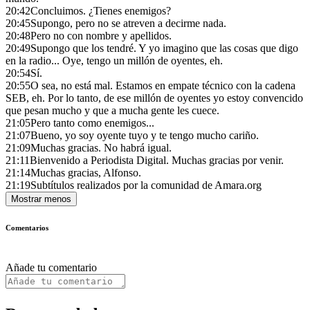
20:42
Concluimos. ¿Tienes enemigos?
20:45
Supongo, pero no se atreven a decirme nada.
20:48
Pero no con nombre y apellidos.
20:49
Supongo que los tendré. Y yo imagino que las cosas que digo
en la radio... Oye, tengo un millón de oyentes, eh.
20:54
Sí.
20:55
O sea, no está mal. Estamos en empate técnico con la cadena
SEB, eh. Por lo tanto, de ese millón de oyentes yo estoy convencido
que pesan mucho y que a mucha gente les cuece.
21:05
Pero tanto como enemigos...
21:07
Bueno, yo soy oyente tuyo y te tengo mucho cariño.
21:09
Muchas gracias. No habrá igual.
21:11
Bienvenido a Periodista Digital. Muchas gracias por venir.
21:14
Muchas gracias, Alfonso.
21:19
Subtítulos realizados por la comunidad de Amara.org
Mostrar menos
Comentarios
Añade tu comentario