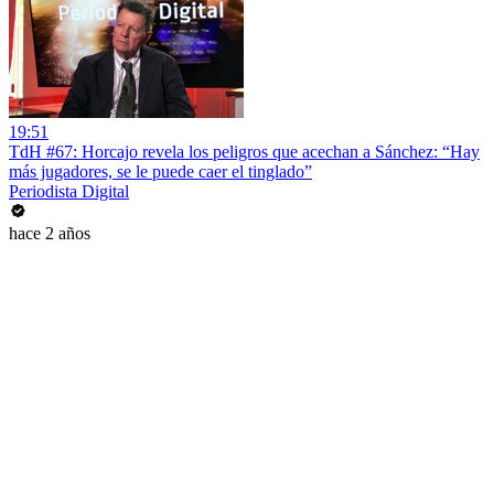
19:51
TdH #67: Horcajo revela los peligros que acechan a Sánchez: “Hay
más jugadores, se le puede caer el tinglado”
Periodista Digital
hace 2 años