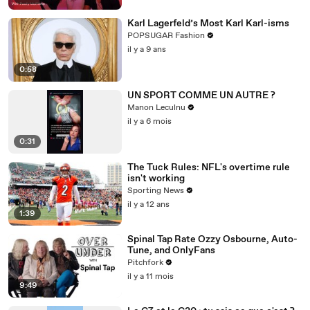
Karl Lagerfeld’s Most Karl Karl-isms
POPSUGAR Fashion
il y a 9 ans
0:58
UN SPORT COMME UN AUTRE ?
Manon Leculnu
il y a 6 mois
0:31
The Tuck Rules: NFL's overtime rule
isn't working
Sporting News
il y a 12 ans
1:39
Spinal Tap Rate Ozzy Osbourne, Auto-
Tune, and OnlyFans
Pitchfork
il y a 11 mois
9:49