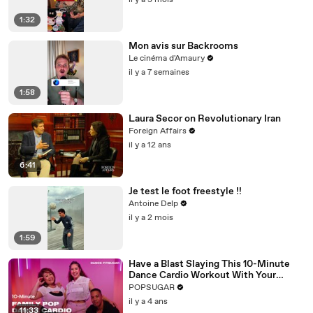
il y a 3 mois
1:32
Mon avis sur Backrooms
Le cinéma d'Amaury
il y a 7 semaines
1:58
Laura Secor on Revolutionary Iran
Foreign Affairs
il y a 12 ans
6:41
Je test le foot freestyle !!
Antoine Delp
il y a 2 mois
1:59
Have a Blast Slaying This 10-Minute
Dance Cardio Workout With Your
Family
POPSUGAR
il y a 4 ans
11:33