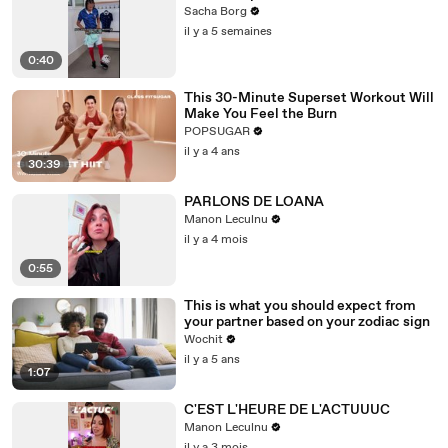
Sacha Borg
il y a 5 semaines
0:40
This 30-Minute Superset Workout Will
Make You Feel the Burn
POPSUGAR
il y a 4 ans
30:39
PARLONS DE LOANA
Manon Leculnu
il y a 4 mois
0:55
This is what you should expect from
your partner based on your zodiac sign
Wochit
il y a 5 ans
1:07
C'EST L'HEURE DE L'ACTUUUC
Manon Leculnu