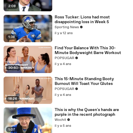
2:08
Ross Tucker: Lions had most
disappointing loss in Week 5
Sporting News
il y a 12 ans
1:38
Find Your Balance With This 30-
Minute Bodyweight Barre Workout
POPSUGAR
il y a 4 ans
30:50
This 15-Minute Standing Booty
Burnout Will Toast Your Glutes
POPSUGAR
il y a 4 ans
18:26
This is why the Queen's hands are
purple in the recent photograph
Wochit
il y a 5 ans
1:07