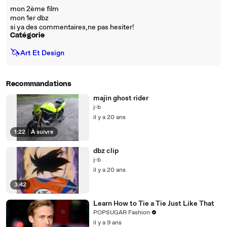
mon 2ème film
mon 1er dbz
si ya des commentaires,ne pas hesiter!
Catégorie
🦄
Art Et Design
Recommandations
majin ghost rider
j-b
il y a 20 ans
1:22
|
À suivre
dbz clip
j-b
il y a 20 ans
3:42
Learn How to Tie a Tie Just Like That
POPSUGAR Fashion
il y a 9 ans