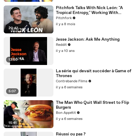
Pitchfork Talks With Nick León: "A
Tropical Entropy," Working With
Rosalía & Going Solo
Pitchfork
il y a 8 mois
20:42
Jesse Jackson: Ask Me Anything
Reddit
il y a 10 ans
13:50
La série qui devait succéder à Game of
Thrones
Contrebande Films
il y a 6 semaines
5:07
The Man Who Quit Wall Street to Flip
Burgers
Bon Appétit
il y a 6 semaines
15:41
Réussi ou pas ?