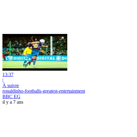
13:37
|
À suivre
ronaldinho-footballs-greatest-entertainment
BBC EG
il y a 7 ans