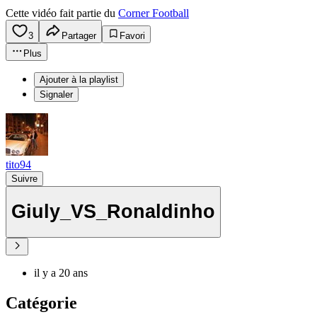
Cette vidéo fait partie du
Corner Football
3
Partager
Favori
Plus
Ajouter à la playlist
Signaler
tito94
Suivre
Giuly_VS_Ronaldinho
il y a 20 ans
Catégorie