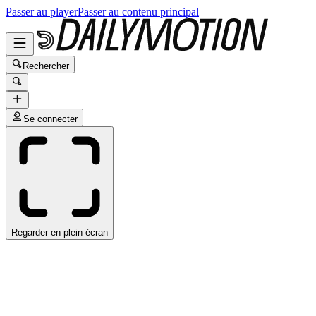
Passer au player
Passer au contenu principal
Rechercher
Se connecter
Regarder en plein écran