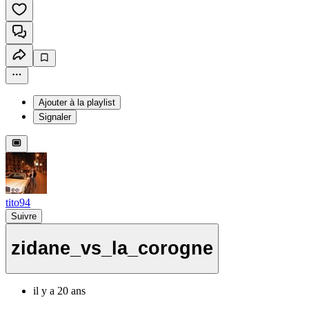
Ajouter à la playlist
Signaler
tito94
Suivre
zidane_vs_la_corogne
il y a 20 ans