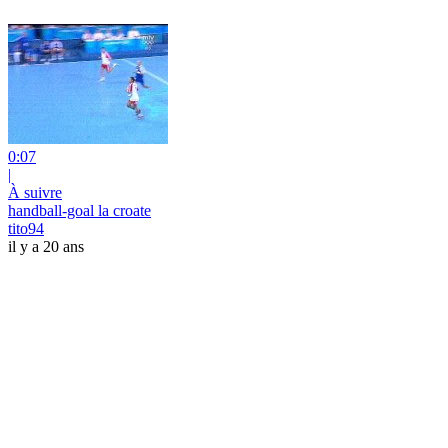
0:07
|
À suivre
handball-goal la croate
tito94
il y a 20 ans