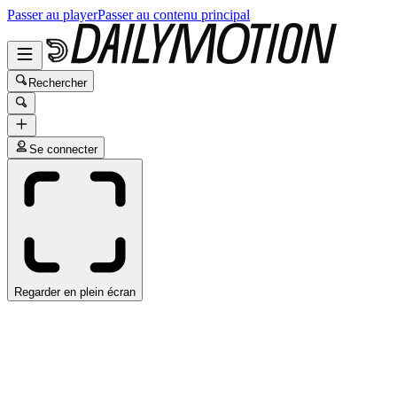
Passer au player
Passer au contenu principal
Rechercher
Se connecter
Regarder en plein écran