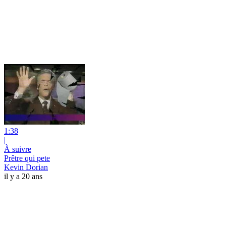
1:38
|
À suivre
Prêtre qui pete
Kevin Dorian
il y a 20 ans