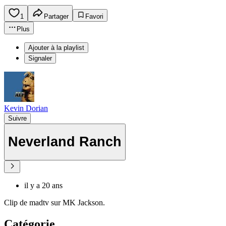
1
Partager
Favori
Plus
Ajouter à la playlist
Signaler
Kevin Dorian
Suivre
Neverland Ranch
il y a 20 ans
Clip de madtv sur MK Jackson.
Catégorie