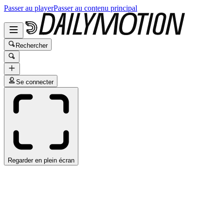
Passer au player
Passer au contenu principal
Rechercher
Se connecter
Regarder en plein écran