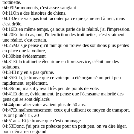
trottinette.
04:09
Par moments, c'est assez sanglant.
04:11
On a des histoires de chiens.
04:13
Je ne vais pas tout raconter parce que ça ne sert à rien, mais
c'est drôle.
04:16
Et en même temps, ça nous parle de la réalité, j'ai l'impression.
04:20
En tout cas, oui, l'interdiction des trottinettes, c'est vraiment
une réalité, c'est certain.
04:25
Mais je pense qu'il faut qu'on trouve des solutions plus petites
en place que la voiture,
04:30
bien évidemment.
04:31
Et la trottinette électrique en libre-service, c'était une des
solutions.
04:34
Il n'y en a pas qu'une.
04:35
Et là, je trouve que ce vote qui a été organisé un petit peu
rapidement, rapidement,
04:39
non, mais il y avait très peu de points de vote.
04:41
Et donc, évidemment, je pense que l'écrasante majorité des
gens qui se sont déplacés
04:44
pour aller voter avaient plus de 50 ans.
04:47
Et malheureusement, ceux qui utilisent ce moyen de transport,
ils ont plutôt 15, 20
04:51
ans. Et je trouve que c'est dommage.
04:53
Donc, j'ai pris ce prétexte pour un petit peu, on va dire léger,
pour démarrer ce grand