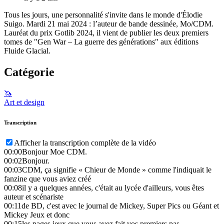
Tous les jours, une personnalité s'invite dans le monde d'Élodie
Suigo. Mardi 21 mai 2024 : l’auteur de bande dessinée, Mo/CDM.
Lauréat du prix Gotlib 2024, il vient de publier les deux premiers
tomes de "Gen War – La guerre des générations" aux éditions
Fluide Glacial.
Catégorie
🦄
Art et design
Transcription
Afficher la transcription complète de la vidéo
00:00
Bonjour Moe CDM.
00:02
Bonjour.
00:03
CDM, ça signifie « Chieur de Monde » comme l'indiquait le
fanzine que vous aviez créé
00:08
il y a quelques années, c'était au lycée d'ailleurs, vous êtes
auteur et scénariste
00:11
de BD, c'est avec le journal de Mickey, Super Pics ou Géant et
Mickey Jeux et donc
00:15
les pages jeux que vous avez fait vos premiers pas.