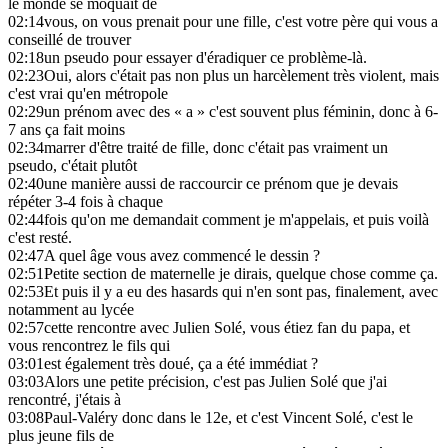
le monde se moquait de
02:14
vous, on vous prenait pour une fille, c'est votre père qui vous a
conseillé de trouver
02:18
un pseudo pour essayer d'éradiquer ce problème-là.
02:23
Oui, alors c'était pas non plus un harcèlement très violent, mais
c'est vrai qu'en métropole
02:29
un prénom avec des « a » c'est souvent plus féminin, donc à 6-
7 ans ça fait moins
02:34
marrer d'être traité de fille, donc c'était pas vraiment un
pseudo, c'était plutôt
02:40
une manière aussi de raccourcir ce prénom que je devais
répéter 3-4 fois à chaque
02:44
fois qu'on me demandait comment je m'appelais, et puis voilà
c'est resté.
02:47
A quel âge vous avez commencé le dessin ?
02:51
Petite section de maternelle je dirais, quelque chose comme ça.
02:53
Et puis il y a eu des hasards qui n'en sont pas, finalement, avec
notamment au lycée
02:57
cette rencontre avec Julien Solé, vous étiez fan du papa, et
vous rencontrez le fils qui
03:01
est également très doué, ça a été immédiat ?
03:03
Alors une petite précision, c'est pas Julien Solé que j'ai
rencontré, j'étais à
03:08
Paul-Valéry donc dans le 12e, et c'est Vincent Solé, c'est le
plus jeune fils de