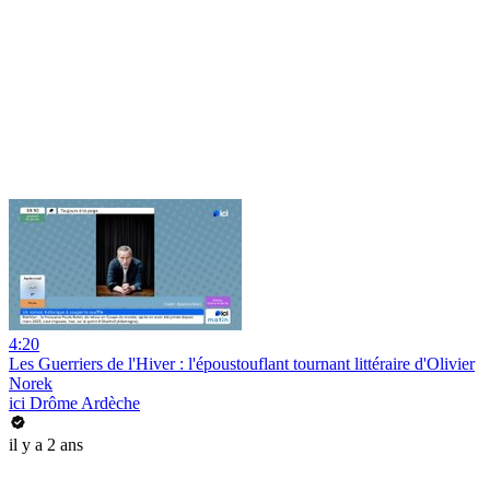
4:20
Les Guerriers de l'Hiver : l'époustouflant tournant littéraire d'Olivier
Norek
ici Drôme Ardèche
il y a 2 ans