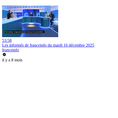
53:58
Les informés de franceinfo du mardi 16 décembre 2025
franceinfo
il y a 8 mois