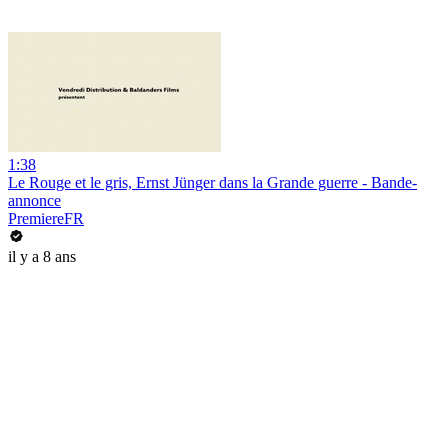
1:38
Le Rouge et le gris, Ernst Jünger dans la Grande guerre - Bande-
annonce
PremiereFR
il y a 8 ans