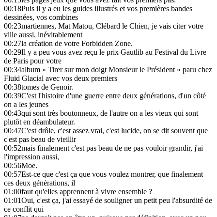
00:18
Puis il y a eu les guides illustrés et vos premières bandes
dessinées, vos combines
00:23
martiennes, Mat Matou, Clébard le Chien, je vais citer votre
ville aussi, inévitablement
00:27
la création de votre Forbidden Zone.
00:29
Il y a peu vous avez reçu le prix Gautlib au Festival du Livre
de Paris pour votre
00:34
album « Tirer sur mon doigt Monsieur le Président » paru chez
Fluid Glacial avec vos deux premiers
00:38
tomes de Genoir.
00:39
C'est l'histoire d'une guerre entre deux générations, d'un côté
on a les jeunes
00:43
qui sont très boutonneux, de l'autre on a les vieux qui sont
plutôt en déambulateur.
00:47
C'est drôle, c'est assez vrai, c'est lucide, on se dit souvent que
c'est pas beau de vieillir
00:52
mais finalement c'est pas beau de ne pas vouloir grandir, j'ai
l'impression aussi,
00:56
Moe.
00:57
Est-ce que c'est ça que vous voulez montrer, que finalement
ces deux générations, il
01:00
faut qu'elles apprennent à vivre ensemble ?
01:01
Oui, c'est ça, j'ai essayé de souligner un petit peu l'absurdité de
ce conflit qui