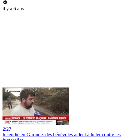
il y a 6 ans
2:27
Incendie en Gironde: des bénévoles aident à lutter contre les