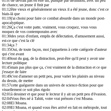
01:07
ne devrait pas en être un, puisque par définition, avec un peu
de chance, un jeune il finit par
01:12
être vieux et généralement un vieux il a été jeune, donc c'est ce
biais-là que
01:19
j'ai choisi pour faire ce combat absurde dans un monde post-
apocalyptique.
01:26
Ça c'est votre patte, vraiment, vous croquez, vous vous
moquez de vos contemporains avec
01:30
des yeux d'enfant, emplis de délectation, d'amusement aussi,
est-ce que c'est la clé
01:34
ça ?
01:35
Oui, de toute façon, moi j'appartiens à cette catégorie d'auteur
qui c'est avant
01:40
tout du gag, de la distraction, peut-être qu'il peut y avoir une
lecture politique
01:45
mais pas plus que ça, c'est vraiment de la distraction et ce que
j'essaye de faire
01:49
c'est d'amener un petit peu, pour varier les plaisirs au niveau
du dessin, de mettre
01:57
cette guéguerre dans un univers de science-fiction pour que
visuellement ce soit plus rigolo
02:01
à dessiner et que pour le lecteur il y ait un petit peu d'évasion.
02:04
Vous êtes né à Tahiti, votre vrai prénom c'est Moana.
02:08
El Moana.
02:09
El Moana, et quand vous êtes arrivé en fait en métropole, tout