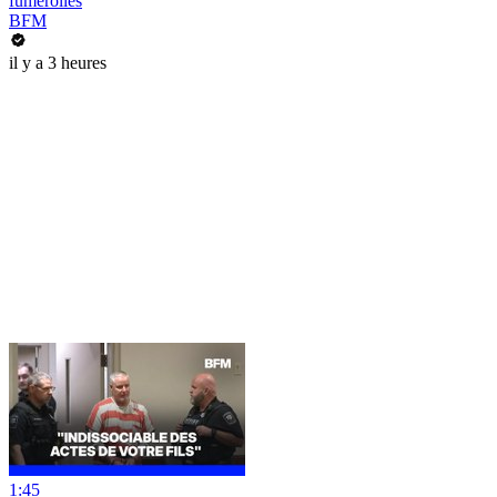
fumerolles
BFM
il y a 3 heures
1:45