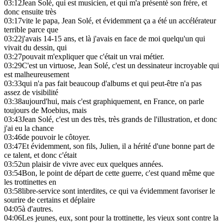
03:12
Jean Solé, qui est musicien, et qui m'a présenté son frère, et
donc ensuite très
03:17
vite le papa, Jean Solé, et évidemment ça a été un accélérateur
terrible parce que
03:22
j'avais 14-15 ans, et là j'avais en face de moi quelqu'un qui
vivait du dessin, qui
03:27
pouvait m'expliquer que c'était un vrai métier.
03:29
C'est un virtuose, Jean Solé, c'est un dessinateur incroyable qui
est malheureusement
03:33
qui n'a pas fait beaucoup d'albums et qui peut-être n'a pas
assez de visibilité
03:38
aujourd'hui, mais c'est graphiquement, en France, on parle
toujours de Moebius, mais
03:43
Jean Solé, c'est un des très, très grands de l'illustration, et donc
j'ai eu la chance
03:46
de pouvoir le côtoyer.
03:47
Et évidemment, son fils, Julien, il a hérité d'une bonne part de
ce talent, et donc c'était
03:52
un plaisir de vivre avec eux quelques années.
03:54
Bon, le point de départ de cette guerre, c'est quand même que
les trottinettes en
03:58
libre-service sont interdites, ce qui va évidemment favoriser le
sourire de certains et déplaire
04:05
à d'autres.
04:06
Les jeunes, eux, sont pour la trottinette, les vieux sont contre la