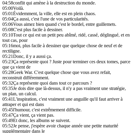
04:58
conflit qui amène à la destruction du monde.
05:00
Voilà.
05:01
Évidemment, la ville, elle est en plein chaos.
05:04
Ça aussi, c'est l'une de vos particularités.
05:06
Vous aimez bien quand c'est le bordel, entre guillemets.
05:08
C'est plus facile à dessiner.
05:10
Tout ce qui est un petit peu abîmé, ridé, cassé, déglingué, et en
tout cas, pour
05:16
moi, plus facile à dessiner que quelque chose de neuf et de
rectiligne.
05:21
Donc, il y a aussi ça.
05:23
Ça représente quoi ? Juste pour terminer ces deux tomes, parce
que ça vient de
05:28
Geek War. C'est quelque chose que vous avez refait,
reconstruit différemment.
05:32
Ça représente quoi dans tout ce parcours ?
05:35
Je dois dire que là-dessus, il n'y a pas vraiment une stratégie,
un plan, un calcul.
05:41
L'inspiration, c'est vraiment une anguille qu'il faut arriver à
attraper et qui est dans
05:45
l'humour, c'est extrêmement difficile.
05:47
Ça vient, ça vient pas.
05:49
Et donc, les albums se suivent.
05:52
Je pense, j'espère avoir chaque année une petite maturité
supplémentaire dans le