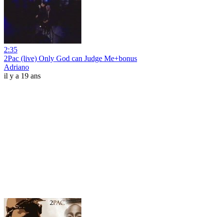
2:35
2Pac (live) Only God can Judge Me+bonus
Adriano
il y a 19 ans