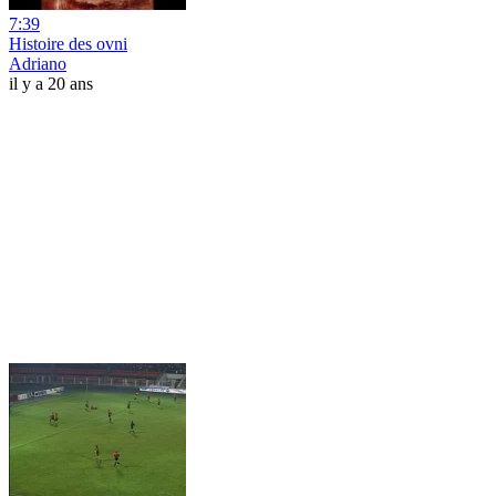
7:39
Histoire des ovni
Adriano
il y a 20 ans