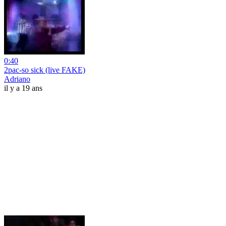
0:40
2pac-so sick (live FAKE)
Adriano
il y a 19 ans