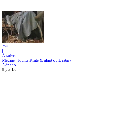
7:46
|
À suivre
Medine - Kunta Kinte (Enfant du Destin)
Adriano
il y a 18 ans