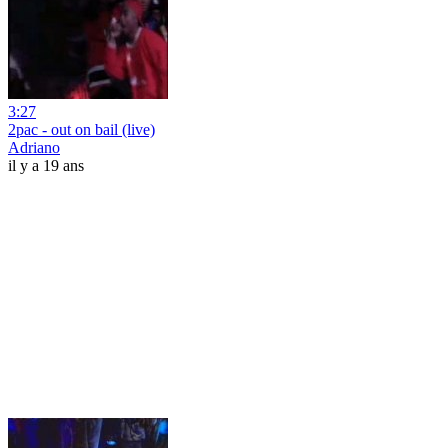
3:27
2pac - out on bail (live)
Adriano
il y a 19 ans