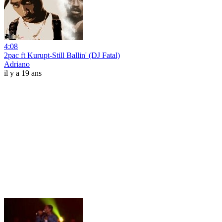
4:08
2pac ft Kurupt-Still Ballin' (DJ Fatal)
Adriano
il y a 19 ans