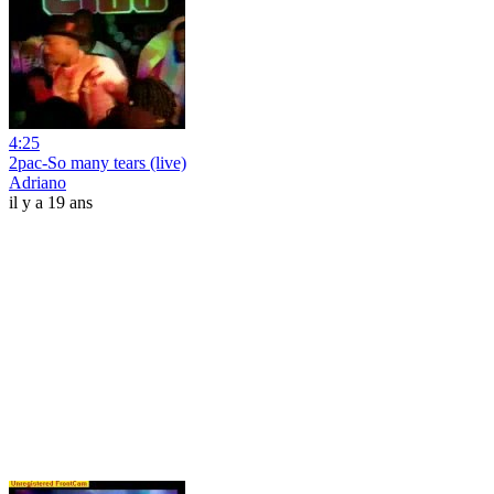
4:25
2pac-So many tears (live)
Adriano
il y a 19 ans