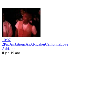
10:07
2PacAmbitionzAzARidah&CaliforniaLove
Adriano
il y a 19 ans