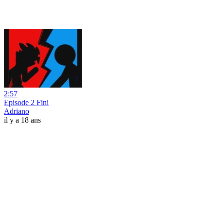
2:57
Episode 2 Fini
Adriano
il y a 18 ans