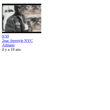
0:59
2pac freestyle NYC
Adriano
il y a 19 ans