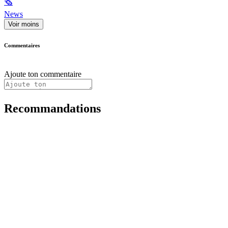
🗞
News
Voir moins
Commentaires
Ajoute ton commentaire
Recommandations