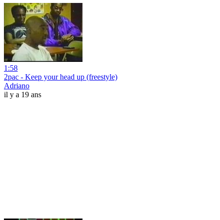
1:58
2pac - Keep your head up (freestyle)
Adriano
il y a 19 ans