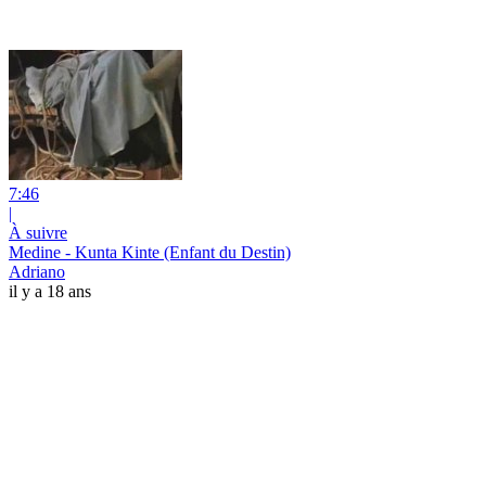
7:46
|
À suivre
Medine - Kunta Kinte (Enfant du Destin)
Adriano
il y a 18 ans