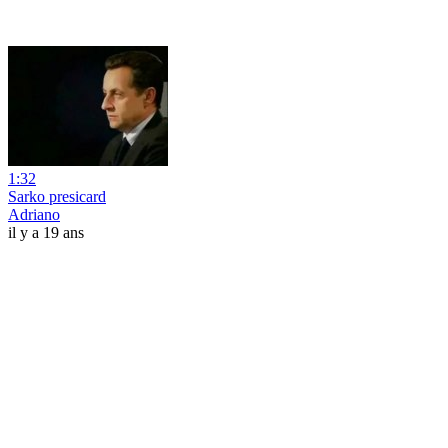
1:32
Sarko presicard
Adriano
il y a 19 ans