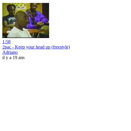
1:58
2pac - Keep your head up (freestyle)
Adriano
il y a 19 ans