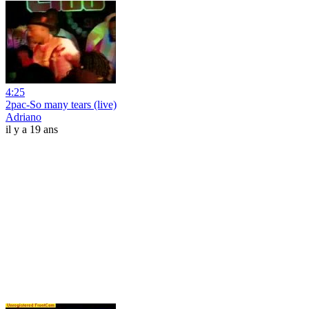
4:25
2pac-So many tears (live)
Adriano
il y a 19 ans