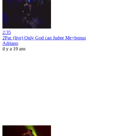
2:35
2Pac (live) Only God can Judge Me+bonus
Adriano
il y a 19 ans