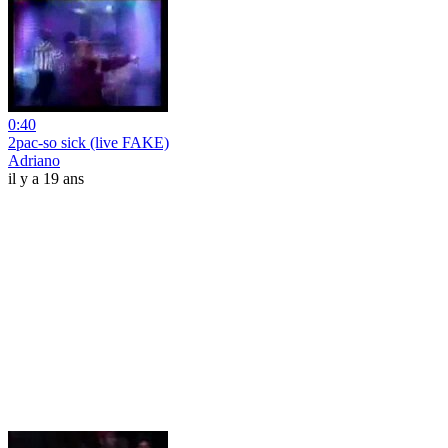
0:40
2pac-so sick (live FAKE)
Adriano
il y a 19 ans