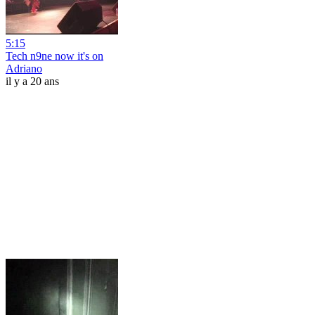
5:15
Tech n9ne now it's on
Adriano
il y a 20 ans