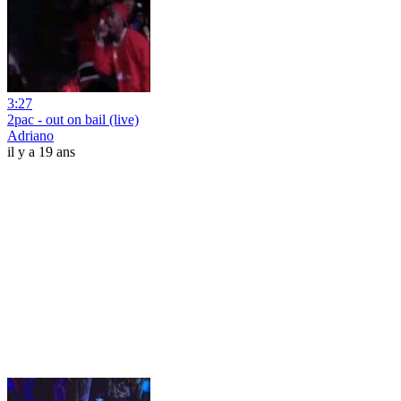
3:27
2pac - out on bail (live)
Adriano
il y a 19 ans