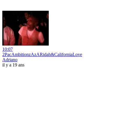
10:07
2PacAmbitionzAzARidah&CaliforniaLove
Adriano
il y a 19 ans