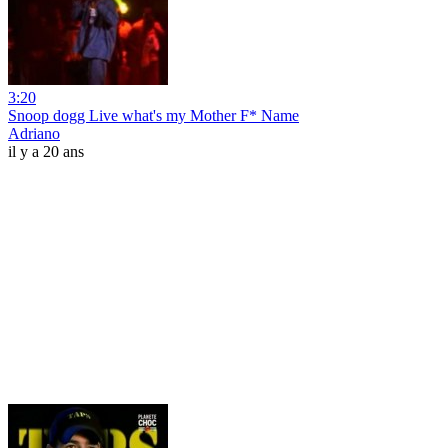
3:20
Snoop dogg Live what's my Mother F* Name
Adriano
il y a 20 ans