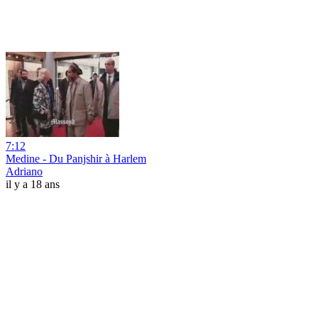
7:12
Medine - Du Panjshir à Harlem
Adriano
il y a 18 ans