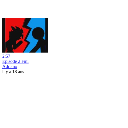
2:57
Episode 2 Fini
Adriano
il y a 18 ans