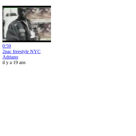
0:59
2pac freestyle NYC
Adriano
il y a 19 ans