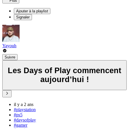
Plus
Ajouter à la playlist
Signaler
Yayouh
Suivre
Les Days of Play commencent
aujourd’hui !
il y a 2 ans
#playstation
#ps5
#daysofplay
#gamer