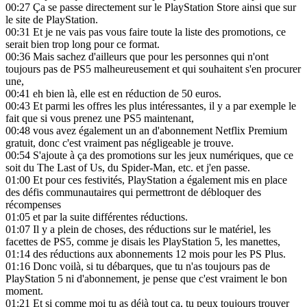
00:27
Ça se passe directement sur le PlayStation Store ainsi que sur
le site de PlayStation.
00:31
Et je ne vais pas vous faire toute la liste des promotions, ce
serait bien trop long pour ce format.
00:36
Mais sachez d'ailleurs que pour les personnes qui n'ont
toujours pas de PS5 malheureusement et qui souhaitent s'en procurer
une,
00:41
eh bien là, elle est en réduction de 50 euros.
00:43
Et parmi les offres les plus intéressantes, il y a par exemple le
fait que si vous prenez une PS5 maintenant,
00:48
vous avez également un an d'abonnement Netflix Premium
gratuit, donc c'est vraiment pas négligeable je trouve.
00:54
S'ajoute à ça des promotions sur les jeux numériques, que ce
soit du The Last of Us, du Spider-Man, etc. et j'en passe.
01:00
Et pour ces festivités, PlayStation a également mis en place
des défis communautaires qui permettront de débloquer des
récompenses
01:05
et par la suite différentes réductions.
01:07
Il y a plein de choses, des réductions sur le matériel, les
facettes de PS5, comme je disais les PlayStation 5, les manettes,
01:14
des réductions aux abonnements 12 mois pour les PS Plus.
01:16
Donc voilà, si tu débarques, que tu n'as toujours pas de
PlayStation 5 ni d'abonnement, je pense que c'est vraiment le bon
moment.
01:21
Et si comme moi tu as déjà tout ça, tu peux toujours trouver