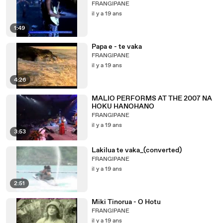
FRANGIPANE
il y a 19 ans
1:49
Papa e - te vaka
FRANGIPANE
il y a 19 ans
4:26
MALIO PERFORMS AT THE 2007 NA
HOKU HANOHANO
FRANGIPANE
il y a 19 ans
3:53
Lakilua te vaka_(converted)
FRANGIPANE
il y a 19 ans
2:51
Miki Tinorua - O Hotu
FRANGIPANE
il y a 19 ans