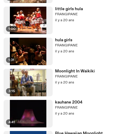
little girls hula
FRANGIPANE
il y a 20 ans
1:00
hula girls
FRANGIPANE
il y a 20 ans
1:31
Moonlight In Waikiki
FRANGIPANE
il y a 20 ans
3:15
kauhane 2004
FRANGIPANE
il y a 20 ans
4:41
Blue Hawaiian Moonlight