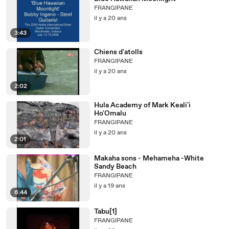
FRANGIPANE
il y a 20 ans
3:43
Chiens d'atolls
FRANGIPANE
il y a 20 ans
2:02
Hula Academy of Mark Keali'i
Ho'Omalu
FRANGIPANE
il y a 20 ans
2:01
Makaha sons - Mehameha -White
Sandy Beach
FRANGIPANE
il y a 19 ans
6:44
Tabu[1]
FRANGIPANE