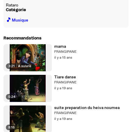
Rataro
Catégorie
🎵
Musique
Recommandations
mama
FRANGIPANE
il y a 15 ans
3:21
|
À suivre
Tiare danse
FRANGIPANE
il y a 19 ans
5:24
suite preparation du heiva noumea
FRANGIPANE
il y a 19 ans
8:15