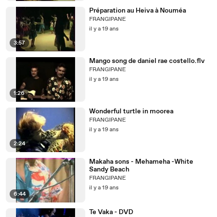
Préparation au Heiva à Nouméa
FRANGIPANE
il y a 19 ans
3:57
Mango song de daniel rae costello.flv
FRANGIPANE
il y a 19 ans
1:26
Wonderful turtle in moorea
FRANGIPANE
il y a 19 ans
2:24
Makaha sons - Mehameha -White
Sandy Beach
FRANGIPANE
il y a 19 ans
6:44
Te Vaka - DVD