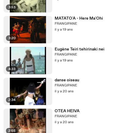
3:53
MATATO'A - Here Ma'Ohi
FRANGIPANE
il y a 19 ans
3:20
Eugène Teiri tehirinaki nei
FRANGIPANE
il y a 19 ans
4:33
danse oiseau
FRANGIPANE
il y a 20 ans
2:34
OTEA HEIVA
FRANGIPANE
il y a 20 ans
2:55