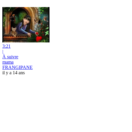
3:21
|
À suivre
mama
FRANGIPANE
il y a 14 ans