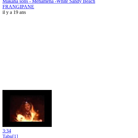
Makaha sons - Mehameha -White Sandy Beach
FRANGIPANE
il y a 19 ans
3:34
Tabu[1]