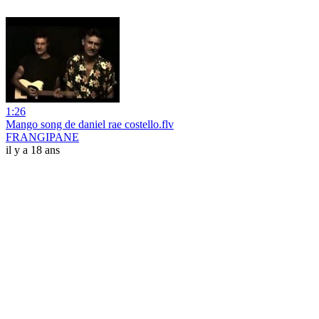
1:26
Mango song de daniel rae costello.flv
FRANGIPANE
il y a 18 ans