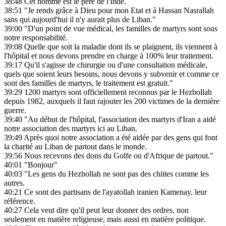
38:48
Cet homme est le père de l'Inde.
38:51
"Je rends grâce à Dieu pour mon Etat et à Hassan Nasrallah
sans qui aujourd'hui il n'y aurait plus de Liban."
39:00
"D'un point de vue médical, les familles de martyrs sont sous
notre responsabilité.
39:08
Quelle que soit la maladie dont ils se plaignent, ils viennent à
l'hôpital et nous devons prendre en charge à 100% leur traitement.
39:17
Qu'il s'agisse de chirurgie ou d'une consultation médicale,
quels que soient leurs besoins, nous devons y subvenir et comme ce
sont des familles de martyrs, le traitement est gratuit."
39:29
1200 martyrs sont officiellement reconnus par le Hezbollah
depuis 1982, auxquels il faut rajouter les 200 victimes de la dernière
guerre.
39:40
"Au début de l'hôpital, l'association des martyrs d'Iran a aidé
notre association des martyrs ici au Liban.
39:49
Après quoi notre association a été aidée par des gens qui font
la charité au Liban de partout dans le monde.
39:56
Nous recevons des dons du Golfe ou d'Afrique de partout."
40:01
"Bonjour"
40:03
"Les gens du Hezbollah ne sont pas des chiites comme les
autres.
40:21
Ce sont des partisans de l'ayatollah iranien Kamenay, leur
référence.
40:27
Cela veut dire qu'il peut leur donner des ordres, non
seulement en matière religieuse, mais aussi en matière politique.