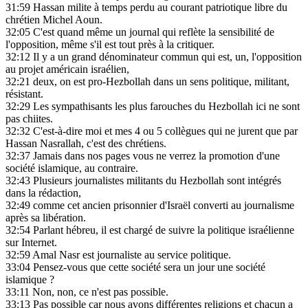
31:59
Hassan milite à temps perdu au courant patriotique libre du
chrétien Michel Aoun.
32:05
C'est quand même un journal qui reflète la sensibilité de
l'opposition, même s'il est tout près à la critiquer.
32:12
Il y a un grand dénominateur commun qui est, un, l'opposition
au projet américain israélien,
32:21
deux, on est pro-Hezbollah dans un sens politique, militant,
résistant.
32:29
Les sympathisants les plus farouches du Hezbollah ici ne sont
pas chiites.
32:32
C'est-à-dire moi et mes 4 ou 5 collègues qui ne jurent que par
Hassan Nasrallah, c'est des chrétiens.
32:37
Jamais dans nos pages vous ne verrez la promotion d'une
société islamique, au contraire.
32:43
Plusieurs journalistes militants du Hezbollah sont intégrés
dans la rédaction,
32:49
comme cet ancien prisonnier d'Israël converti au journalisme
après sa libération.
32:54
Parlant hébreu, il est chargé de suivre la politique israélienne
sur Internet.
32:59
Amal Nasr est journaliste au service politique.
33:04
Pensez-vous que cette société sera un jour une société
islamique ?
33:11
Non, non, ce n'est pas possible.
33:13
Pas possible car nous avons différentes religions et chacun a