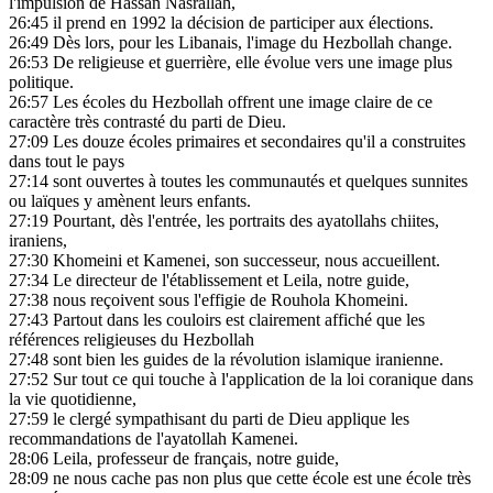
l'impulsion de Hassan Nasrallah,
26:45
il prend en 1992 la décision de participer aux élections.
26:49
Dès lors, pour les Libanais, l'image du Hezbollah change.
26:53
De religieuse et guerrière, elle évolue vers une image plus
politique.
26:57
Les écoles du Hezbollah offrent une image claire de ce
caractère très contrasté du parti de Dieu.
27:09
Les douze écoles primaires et secondaires qu'il a construites
dans tout le pays
27:14
sont ouvertes à toutes les communautés et quelques sunnites
ou laïques y amènent leurs enfants.
27:19
Pourtant, dès l'entrée, les portraits des ayatollahs chiites,
iraniens,
27:30
Khomeini et Kamenei, son successeur, nous accueillent.
27:34
Le directeur de l'établissement et Leila, notre guide,
27:38
nous reçoivent sous l'effigie de Rouhola Khomeini.
27:43
Partout dans les couloirs est clairement affiché que les
références religieuses du Hezbollah
27:48
sont bien les guides de la révolution islamique iranienne.
27:52
Sur tout ce qui touche à l'application de la loi coranique dans
la vie quotidienne,
27:59
le clergé sympathisant du parti de Dieu applique les
recommandations de l'ayatollah Kamenei.
28:06
Leila, professeur de français, notre guide,
28:09
ne nous cache pas non plus que cette école est une école très