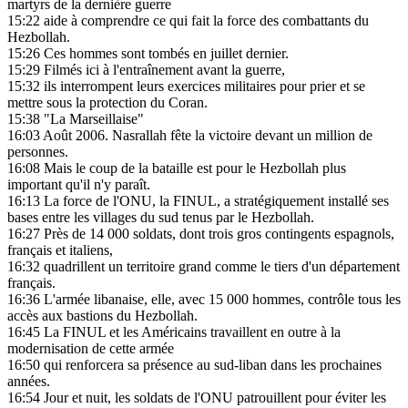
martyrs de la dernière guerre
15:22
aide à comprendre ce qui fait la force des combattants du
Hezbollah.
15:26
Ces hommes sont tombés en juillet dernier.
15:29
Filmés ici à l'entraînement avant la guerre,
15:32
ils interrompent leurs exercices militaires pour prier et se
mettre sous la protection du Coran.
15:38
"La Marseillaise"
16:03
Août 2006. Nasrallah fête la victoire devant un million de
personnes.
16:08
Mais le coup de la bataille est pour le Hezbollah plus
important qu'il n'y paraît.
16:13
La force de l'ONU, la FINUL, a stratégiquement installé ses
bases entre les villages du sud tenus par le Hezbollah.
16:27
Près de 14 000 soldats, dont trois gros contingents espagnols,
français et italiens,
16:32
quadrillent un territoire grand comme le tiers d'un département
français.
16:36
L'armée libanaise, elle, avec 15 000 hommes, contrôle tous les
accès aux bastions du Hezbollah.
16:45
La FINUL et les Américains travaillent en outre à la
modernisation de cette armée
16:50
qui renforcera sa présence au sud-liban dans les prochaines
années.
16:54
Jour et nuit, les soldats de l'ONU patrouillent pour éviter les