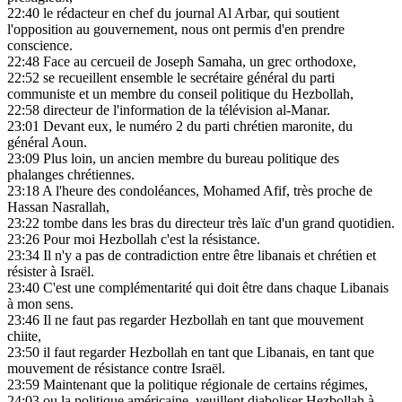
22:40
le rédacteur en chef du journal Al Arbar, qui soutient
l'opposition au gouvernement, nous ont permis d'en prendre
conscience.
22:48
Face au cercueil de Joseph Samaha, un grec orthodoxe,
22:52
se recueillent ensemble le secrétaire général du parti
communiste et un membre du conseil politique du Hezbollah,
22:58
directeur de l'information de la télévision al-Manar.
23:01
Devant eux, le numéro 2 du parti chrétien maronite, du
général Aoun.
23:09
Plus loin, un ancien membre du bureau politique des
phalanges chrétiennes.
23:18
A l'heure des condoléances, Mohamed Afif, très proche de
Hassan Nasrallah,
23:22
tombe dans les bras du directeur très laïc d'un grand quotidien.
23:26
Pour moi Hezbollah c'est la résistance.
23:34
Il n'y a pas de contradiction entre être libanais et chrétien et
résister à Israël.
23:40
C'est une complémentarité qui doit être dans chaque Libanais
à mon sens.
23:46
Il ne faut pas regarder Hezbollah en tant que mouvement
chiite,
23:50
il faut regarder Hezbollah en tant que Libanais, en tant que
mouvement de résistance contre Israël.
23:59
Maintenant que la politique régionale de certains régimes,
24:03
ou la politique américaine, veuillent diaboliser Hezbollah à