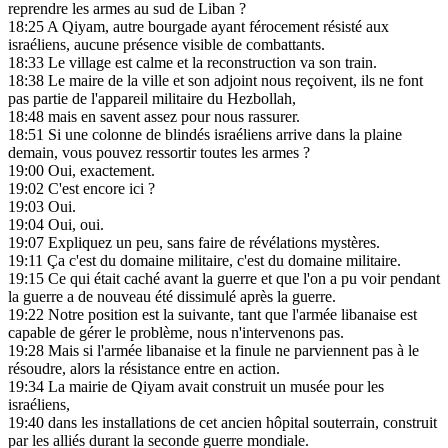
reprendre les armes au sud de Liban ?
18:25
A Qiyam, autre bourgade ayant férocement résisté aux
israéliens, aucune présence visible de combattants.
18:33
Le village est calme et la reconstruction va son train.
18:38
Le maire de la ville et son adjoint nous reçoivent, ils ne font
pas partie de l'appareil militaire du Hezbollah,
18:48
mais en savent assez pour nous rassurer.
18:51
Si une colonne de blindés israéliens arrive dans la plaine
demain, vous pouvez ressortir toutes les armes ?
19:00
Oui, exactement.
19:02
C'est encore ici ?
19:03
Oui.
19:04
Oui, oui.
19:07
Expliquez un peu, sans faire de révélations mystères.
19:11
Ça c'est du domaine militaire, c'est du domaine militaire.
19:15
Ce qui était caché avant la guerre et que l'on a pu voir pendant
la guerre a de nouveau été dissimulé après la guerre.
19:22
Notre position est la suivante, tant que l'armée libanaise est
capable de gérer le problème, nous n'intervenons pas.
19:28
Mais si l'armée libanaise et la finule ne parviennent pas à le
résoudre, alors la résistance entre en action.
19:34
La mairie de Qiyam avait construit un musée pour les
israéliens,
19:40
dans les installations de cet ancien hôpital souterrain, construit
par les alliés durant la seconde guerre mondiale.