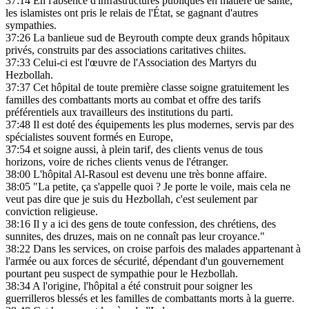
37:14
En l'absence d'infrastructures publiques en matière de santé,
les islamistes ont pris le relais de l'État, se gagnant d'autres
sympathies.
37:26
La banlieue sud de Beyrouth compte deux grands hôpitaux
privés, construits par des associations caritatives chiites.
37:33
Celui-ci est l'œuvre de l'Association des Martyrs du
Hezbollah.
37:37
Cet hôpital de toute première classe soigne gratuitement les
familles des combattants morts au combat et offre des tarifs
préférentiels aux travailleurs des institutions du parti.
37:48
Il est doté des équipements les plus modernes, servis par des
spécialistes souvent formés en Europe,
37:54
et soigne aussi, à plein tarif, des clients venus de tous
horizons, voire de riches clients venus de l'étranger.
38:00
L'hôpital Al-Rasoul est devenu une très bonne affaire.
38:05
"La petite, ça s'appelle quoi ? Je porte le voile, mais cela ne
veut pas dire que je suis du Hezbollah, c'est seulement par
conviction religieuse.
38:16
Il y a ici des gens de toute confession, des chrétiens, des
sunnites, des druzes, mais on ne connaît pas leur croyance."
38:22
Dans les services, on croise parfois des malades appartenant à
l'armée ou aux forces de sécurité, dépendant d'un gouvernement
pourtant peu suspect de sympathie pour le Hezbollah.
38:34
A l'origine, l'hôpital a été construit pour soigner les
guerrilleros blessés et les familles de combattants morts à la guerre.