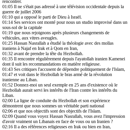
rencontrer.
01:05
Il ne s'était pas adressé à une télévision occidentale depuis la
guerre de juillet 2006
01:10
qui a opposé le parti de Dieu à Israël.
01:14
Ses services ont monté pour nous un studio improvisé dans un
sous-sol de la capitale
01:19
que nous rejoignons après plusieurs changements de
véhicules, aux vitres aveugles.
01:25
Hassan Nasrallah a étudié la théologie avec des mollas
iraniens à Najaf en Irak et à Qom en Iran,
01:32
avant de prendre la tête du Hezbollah.
01:35
Il rencontre régulièrement depuis l'ayatollah iranien Kamenei
dont il suit les recommandations en matière religieuse.
01:43
Ses critiques l'accusent de dépendre politiquement de l'Islam,
01:47
et voit dans le Hezbollah le bras armé de la révolution
iranienne au Liban.
01:52
Donnez-moi un seul exemple en 25 ans d'existence où le
Hezbollah aurait servi les intérêts de l'Iran contre les intérêts du
Liban.
02:00
La ligne de conduite du Hezbollah et son expérience
démontrent que nous sommes un véritable parti national
02:06
et que nos objectifs sont des objectifs de l'Islam.
02:09
Quand vous voyez Hassan Nasrallah, vous avez l'impression
d'avoir vraiment un Libanais en face de vous ou un Iranien ?
02:16
Il a des références religieuses en Irak ou bien en Iran,