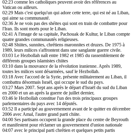
02:23
comme les catholiques peuvent avoir des références au
Vatican ou ailleurs.
02:29
Mais c'est quelqu'un qui adore cette terre, qui est né au Liban,
qui aime sa communauté.
02:36
Je ne vois pas des shéites qui sont en train de combattre pour
l'Iran. Ils sont morts pour le Liban.
02:41
A l'image de sa capitale, Pachouak de Kultur, le Liban compte
quatre grandes communautés religieuses.
02:48
Shiites, sunnites, chrétiens maronnites et druzes. De 1975 à
1989, leurs milices s'affrontent dans une sanglante guerre civile.
03:03
Le Hezbollah naît entre 1982 et 1985 du rassemblement de
différents groupes islamistes chiites
03:10
dans la mouvance de la révolution iranienne. Après 1989,
toutes les milices sont désarmées, sauf le Hezbollah.
03:18
Avec l'accord de la Syrie, présente militairement au Liban, il
combattra désormais Israël, qui occupe le sud du pays.
03:27
Mars 2007. Sept ans après le départ d'Israël du sud du Liban
en 2000 et un an après la guerre de juillet dernier,
03:46
le Hezbollah constitue l'un des trois principaux groupes
parlementaires du pays avec 14 députés.
03:52
Il a participé au gouvernement avant de le quitter en décembre
2006 avec Amal, l'autre grand parti chiite.
04:00
Ses partisans occupent la grande place du centre de Beyrouth
et manifestent pour réclamer un gouvernement d'union nationale
04:07
avec le principal parti chrétien et quelques petits partis