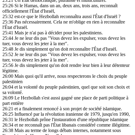
25:21
Un État démocratique, pluraliste et multiculturel.
25:26
Si le Hamas, dans un an, deux ans, trois ans, reconnaît
officiellement l'État d'Israël,
25:32
est-ce que le Hezbollah reconnaîtra aussi l'État d'Israël ?
25:36
Pas nécessairement. Cela ne m'oblige en rien à reconnaître
l'État d'Israël.
25:41
Mais je n'ai pas à décider pour les palestiniens.
25:44
Je ne leur dis pas "Vous devez les expulser, vous devez les
tuer, vous devez les jeter à la mer".
25:48
Je dis simplement qu'on doit reconnaître l'État d'Israël.
25:52
Je ne leur dis pas "Vous devez les expulser, vous devez les
tuer, vous devez les jeter à la mer".
25:56
Je dis simplement qu'on doit rendre leur bien à leur détenteur
légitime.
26:00
Mais quoi qu'il arrive, nous respecterons le choix du peuple
palestinien
26:04
et la volonté du peuple palestinien, quel que soit son choix et
sa volonté.
26:09
Le Hezbollah s'est aussi gagné une place de parti politique à
part entière
26:21
et a finalement renoncé à son projet de société islamique.
26:25
Influencé par la révolution iranienne de 1979, jusqu'en 1990,
26:31
le Hezbollah prône l'instauration d'une république islamique
26:34
et ne reconnaît pas l'État libanais considéré comme illégitime.
26:38
Mais au terme de longs débats internes, notamment sous