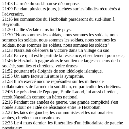
21:03
L'armée du sud-liban se décompose.
21:09
Pendant plusieurs jours, juchées sur les blindés récupérés à
l'adversaire,
21:16
les commandos du Hezbollah paraderont du sud-liban à
Beyrouth.
21:20
L'allié s'éclate dans tout le pays.
21:30
"Nous sommes les soldats, nous sommes les soldats, nous
sommes les soldats, nous sommes les soldats, nous sommes les
soldats, nous sommes les soldats, nous sommes les soldats"
21:38
Nasrallah célébrera la victoire dans un village du sud.
21:42
Parce qu'il est le parti de la résistance, et seulement pour cela,
21:46
le Hezbollah gagne alors le soutien de larges secteurs de la
société, sunnites et chrétiens, voire druses,
21:52
pourtant très éloignés de son idéologie islamique.
21:55
Un autre facteur lui attire la sympathie.
21:58
Il n'a exercé aucune représailles sur les milliers de
collaborateurs de l'armée du sud-liban, en particulier les chrétiens.
22:06
Le président de l'époque, Emile Laoud, lui aussi chrétien,
reçoit Nasrallah comme un héros national.
22:16
Pendant ces années de guerre, une grande complicité s'est
nouée autour de l'idée de résistance entre le Hezbollah
22:27
les laïcs de gauche, les communistes et les nationalistes
arabes, chrétiens ou musulmans.
22:33
Le 4 mars dernier, les funérailles d'un éditorialiste de gauche
prestigieux,