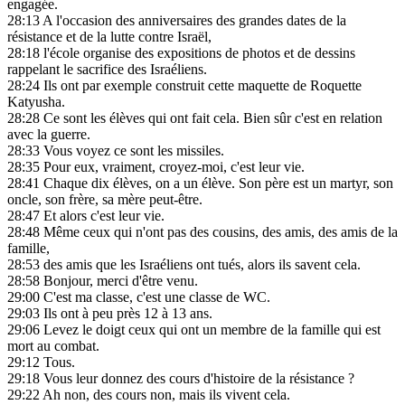
engagée.
28:13
A l'occasion des anniversaires des grandes dates de la
résistance et de la lutte contre Israël,
28:18
l'école organise des expositions de photos et de dessins
rappelant le sacrifice des Israéliens.
28:24
Ils ont par exemple construit cette maquette de Roquette
Katyusha.
28:28
Ce sont les élèves qui ont fait cela. Bien sûr c'est en relation
avec la guerre.
28:33
Vous voyez ce sont les missiles.
28:35
Pour eux, vraiment, croyez-moi, c'est leur vie.
28:41
Chaque dix élèves, on a un élève. Son père est un martyr, son
oncle, son frère, sa mère peut-être.
28:47
Et alors c'est leur vie.
28:48
Même ceux qui n'ont pas des cousins, des amis, des amis de la
famille,
28:53
des amis que les Israéliens ont tués, alors ils savent cela.
28:58
Bonjour, merci d'être venu.
29:00
C'est ma classe, c'est une classe de WC.
29:03
Ils ont à peu près 12 à 13 ans.
29:06
Levez le doigt ceux qui ont un membre de la famille qui est
mort au combat.
29:12
Tous.
29:18
Vous leur donnez des cours d'histoire de la résistance ?
29:22
Ah non, des cours non, mais ils vivent cela.