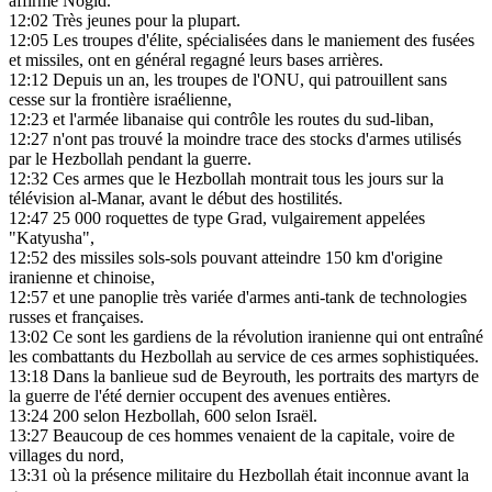
affirme Nogid.
12:02
Très jeunes pour la plupart.
12:05
Les troupes d'élite, spécialisées dans le maniement des fusées
et missiles, ont en général regagné leurs bases arrières.
12:12
Depuis un an, les troupes de l'ONU, qui patrouillent sans
cesse sur la frontière israélienne,
12:23
et l'armée libanaise qui contrôle les routes du sud-liban,
12:27
n'ont pas trouvé la moindre trace des stocks d'armes utilisés
par le Hezbollah pendant la guerre.
12:32
Ces armes que le Hezbollah montrait tous les jours sur la
télévision al-Manar, avant le début des hostilités.
12:47
25 000 roquettes de type Grad, vulgairement appelées
"Katyusha",
12:52
des missiles sols-sols pouvant atteindre 150 km d'origine
iranienne et chinoise,
12:57
et une panoplie très variée d'armes anti-tank de technologies
russes et françaises.
13:02
Ce sont les gardiens de la révolution iranienne qui ont entraîné
les combattants du Hezbollah au service de ces armes sophistiquées.
13:18
Dans la banlieue sud de Beyrouth, les portraits des martyrs de
la guerre de l'été dernier occupent des avenues entières.
13:24
200 selon Hezbollah, 600 selon Israël.
13:27
Beaucoup de ces hommes venaient de la capitale, voire de
villages du nord,
13:31
où la présence militaire du Hezbollah était inconnue avant la