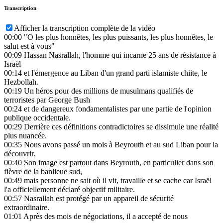
Transcription
Afficher la transcription complète de la vidéo
00:00
"O les plus honnêtes, les plus puissants, les plus honnêtes, le
salut est à vous"
00:09
Hassan Nasrallah, l'homme qui incarne 25 ans de résistance à
Israël
00:14
et l'émergence au Liban d'un grand parti islamiste chiite, le
Hezbollah.
00:19
Un héros pour des millions de musulmans qualifiés de
terroristes par George Bush
00:24
et de dangereux fondamentalistes par une partie de l'opinion
publique occidentale.
00:29
Derrière ces définitions contradictoires se dissimule une réalité
plus nuancée.
00:35
Nous avons passé un mois à Beyrouth et au sud Liban pour la
découvrir.
00:40
Son image est partout dans Beyrouth, en particulier dans son
fièvre de la banlieue sud,
00:49
mais personne ne sait où il vit, travaille et se cache car Israël
l'a officiellement déclaré objectif militaire.
00:57
Nasrallah est protégé par un appareil de sécurité
extraordinaire.
01:01
Après des mois de négociations, il a accepté de nous