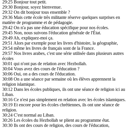
29:25
Bonjour tout petit.
29:30
Bonjour, soyez bienvenue.
29:32
On dit bonjour tous ensemble ?
29:36
Mais cette école très militante réserve quelques surprises en
matière de programme et de pédagogie.
29:42
On n'a pas une éducation spécifique pour nos écoles.
29:45
Non, nous suivons l'éducation générale de l'État.
29:49
Ah, expliquez-moi ça.
29:51
Alors par exemple pour les livres d'histoire, la géographie,
29:54
même les livres de français sont de la France.
29:57
Nos livres arabes, c'est une série utilisée dans plusieurs autres
écoles
30:01
qui n'ont pas de relation avec Hezbollah.
30:04
Vous avez des cours de l'éducation ?
30:06
Oui, on a des cours de l'éducation.
30:08
On a une séance par semaine où les élèves apprennent la
religion islamique.
30:12
Dans les écoles publiques, ils ont une séance de religion ici au
Liban.
30:16
Ce n'est pas simplement en relation avec les écoles islamiques.
30:19
Et encore pour les écoles chrétiennes, ils ont une séance de
religion.
30:24
C'est normal au Liban.
30:26
Les écoles du Hezbollah se plient au programme état.
30:30
Ils ont des cours de religion, des cours de l'éducation,