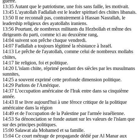
guerre.
13:35
Autant que le patriotisme, une fois sans faille, les motivait.
13:45
L'ayatollah Fadlallah est le leader spirituel des chiites libanais.
13:50
Il ne reconnaît pas, contrairement à Hassan Nasrallah, le
leadership religieux des ayatollahs iraniens.
13:56
Pourtant, de nombreux militants du Hezbollah et même des
dirigeants du parti, comme ici au deuxième rang,
14:04
suivent son prêche chaque vendredi.
14:07
Fadlallah a toujours légitimé la résistance à Israël.
14:13
Le prêche de l'ayatollah, comme celui de nombreux mollahs
chiites,
14:17
lie religion, foi et politique.
14:20
L'islam chiite, réprimé pendant des siècles par les musulmans
sunnites,
14:25
a souvent exprimé cette profonde dimension politique.
14:29
Parlons de l'Amérique.
14:37
L'occupation américaine de l'Irak entre dans sa cinquième
année.
14:43
Il se livre aujourd'hui à une féroce critique de la politique
américaine dans la région
14:49
et de l'occupation de la Palestine par l'armée israélienne.
14:53
Sa dénonciation se fonde autant sur les valeurs de l'islam que
sur des principes politiques.
15:00
Salawat ala Mohamed et sa famille.
15:04
Ce court métrage de propagande dédié par Al Manar aux