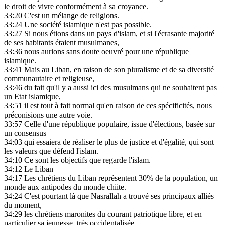
le droit de vivre conformément à sa croyance.
33:20
C'est un mélange de religions.
33:24
Une société islamique n'est pas possible.
33:27
Si nous étions dans un pays d'islam, et si l'écrasante majorité
de ses habitants étaient musulmanes,
33:36
nous aurions sans doute oeuvré pour une république
islamique.
33:41
Mais au Liban, en raison de son pluralisme et de sa diversité
communautaire et religieuse,
33:46
du fait qu'il y a aussi ici des musulmans qui ne souhaitent pas
un Etat islamique,
33:51
il est tout à fait normal qu'en raison de ces spécificités, nous
préconisions une autre voie.
33:57
Celle d'une république populaire, issue d'élections, basée sur
un consensus
34:03
qui essaiera de réaliser le plus de justice et d'égalité, qui sont
les valeurs que défend l'islam.
34:10
Ce sont les objectifs que regarde l'islam.
34:12
Le Liban
34:17
Les chrétiens du Liban représentent 30% de la population, un
monde aux antipodes du monde chiite.
34:24
C'est pourtant là que Nasrallah a trouvé ses principaux alliés
du moment,
34:29
les chrétiens maronites du courant patriotique libre, et en
particulier sa jeunesse, très occidentalisée.