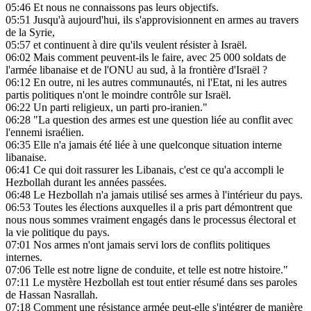
05:46
Et nous ne connaissons pas leurs objectifs.
05:51
Jusqu'à aujourd'hui, ils s'approvisionnent en armes au travers
de la Syrie,
05:57
et continuent à dire qu'ils veulent résister à Israël.
06:02
Mais comment peuvent-ils le faire, avec 25 000 soldats de
l'armée libanaise et de l'ONU au sud, à la frontière d'Israël ?
06:12
En outre, ni les autres communautés, ni l'Etat, ni les autres
partis politiques n'ont le moindre contrôle sur Israël.
06:22
Un parti religieux, un parti pro-iranien."
06:28
"La question des armes est une question liée au conflit avec
l'ennemi israélien.
06:35
Elle n'a jamais été liée à une quelconque situation interne
libanaise.
06:41
Ce qui doit rassurer les Libanais, c'est ce qu'a accompli le
Hezbollah durant les années passées.
06:48
Le Hezbollah n'a jamais utilisé ses armes à l'intérieur du pays.
06:53
Toutes les élections auxquelles il a pris part démontrent que
nous nous sommes vraiment engagés dans le processus électoral et
la vie politique du pays.
07:01
Nos armes n'ont jamais servi lors de conflits politiques
internes.
07:06
Telle est notre ligne de conduite, et telle est notre histoire."
07:11
Le mystère Hezbollah est tout entier résumé dans ses paroles
de Hassan Nasrallah.
07:18
Comment une résistance armée peut-elle s'intégrer de manière