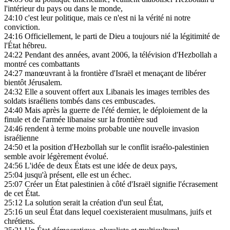
l'intérieur du pays ou dans le monde,
24:10
c'est leur politique, mais ce n'est ni la vérité ni notre
conviction.
24:16
Officiellement, le parti de Dieu a toujours nié la légitimité de
l'État hébreu.
24:22
Pendant des années, avant 2006, la télévision d'Hezbollah a
montré ces combattants
24:27
manœuvrant à la frontière d'Israël et menaçant de libérer
bientôt Jérusalem.
24:32
Elle a souvent offert aux Libanais les images terribles des
soldats israéliens tombés dans ces embuscades.
24:40
Mais après la guerre de l'été dernier, le déploiement de la
finule et de l'armée libanaise sur la frontière sud
24:46
rendent à terme moins probable une nouvelle invasion
israélienne
24:50
et la position d'Hezbollah sur le conflit israélo-palestinien
semble avoir légèrement évolué.
24:56
L'idée de deux États est une idée de deux pays,
25:04
jusqu'à présent, elle est un échec.
25:07
Créer un État palestinien à côté d'Israël signifie l'écrasement
de cet État.
25:12
La solution serait la création d'un seul État,
25:16
un seul État dans lequel coexisteraient musulmans, juifs et
chrétiens.