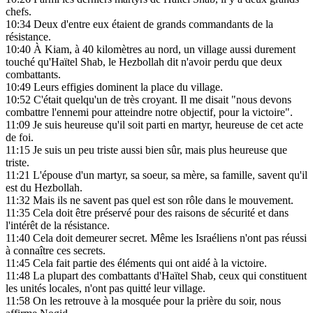
chefs.
10:34
Deux d'entre eux étaient de grands commandants de la
résistance.
10:40
À Kiam, à 40 kilomètres au nord, un village aussi durement
touché qu'Haïtel Shab, le Hezbollah dit n'avoir perdu que deux
combattants.
10:49
Leurs effigies dominent la place du village.
10:52
C'était quelqu'un de très croyant. Il me disait "nous devons
combattre l'ennemi pour atteindre notre objectif, pour la victoire".
11:09
Je suis heureuse qu'il soit parti en martyr, heureuse de cet acte
de foi.
11:15
Je suis un peu triste aussi bien sûr, mais plus heureuse que
triste.
11:21
L'épouse d'un martyr, sa soeur, sa mère, sa famille, savent qu'il
est du Hezbollah.
11:32
Mais ils ne savent pas quel est son rôle dans le mouvement.
11:35
Cela doit être préservé pour des raisons de sécurité et dans
l'intérêt de la résistance.
11:40
Cela doit demeurer secret. Même les Israéliens n'ont pas réussi
à connaître ces secrets.
11:45
Cela fait partie des éléments qui ont aidé à la victoire.
11:48
La plupart des combattants d'Haïtel Shab, ceux qui constituent
les unités locales, n'ont pas quitté leur village.
11:58
On les retrouve à la mosquée pour la prière du soir, nous