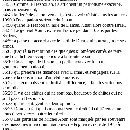
34:38
Comme le Hezbollah, ils affichent un patriotisme exacerbé,
mais curieusement,
34:43
la fierté de ce mouvement, c'est d'avoir résisté dans les années
1990 à l'occupation syrienne du Liban,
34:50
quand le Hezbollah, allié de Damas, luttait alors contre Israël.
34:54
Le général Aoun, exilé en France pendant 16 ans par les
Syriens,
34:59
a passé un accord avec le parti de Dieu, qui pourra garder ses
armes,
35:03
jusqu'à la restitution des quelques kilomètres carrés de terre
que l'état hébreu occupe encore à la frontière sud.
35:10
En échange, le Hezbollah participera avec lui à un
gouvernement national,
35:15
qui prendra ses distances avec Damas, et s'engagera sur la
voie de la construction d'un état pluraliste.
35:22
Ils reconnaissent le droit à la différence, il faut les voir dans
leur milieu.
35:29
Il y a des chiites qui ne sont pas, beaucoup de chiites qui ne
sont pas du Hezbollah,
35:33
qui ne partagent pas leur opinion.
35:35
Donc du fait qu'ils reconnaissent le droit à la différence, nous,
nous devons reconnaître leur droit.
35:40
Les partisans de Michel Aoun sont marqués par les souvenirs
des massacres intercommunautaires de la guerre civile de 1975 à
1989.