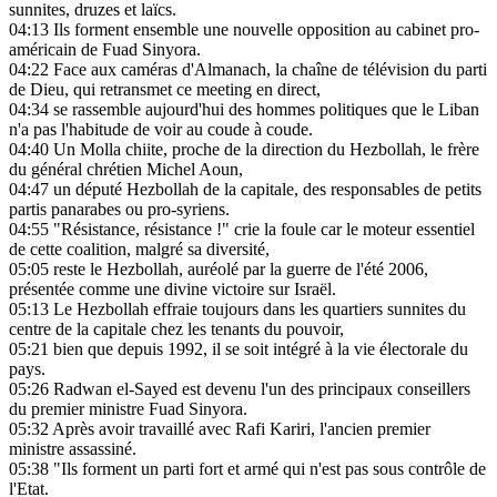
sunnites, druzes et laïcs.
04:13
Ils forment ensemble une nouvelle opposition au cabinet pro-
américain de Fuad Sinyora.
04:22
Face aux caméras d'Almanach, la chaîne de télévision du parti
de Dieu, qui retransmet ce meeting en direct,
04:34
se rassemble aujourd'hui des hommes politiques que le Liban
n'a pas l'habitude de voir au coude à coude.
04:40
Un Molla chiite, proche de la direction du Hezbollah, le frère
du général chrétien Michel Aoun,
04:47
un député Hezbollah de la capitale, des responsables de petits
partis panarabes ou pro-syriens.
04:55
"Résistance, résistance !" crie la foule car le moteur essentiel
de cette coalition, malgré sa diversité,
05:05
reste le Hezbollah, auréolé par la guerre de l'été 2006,
présentée comme une divine victoire sur Israël.
05:13
Le Hezbollah effraie toujours dans les quartiers sunnites du
centre de la capitale chez les tenants du pouvoir,
05:21
bien que depuis 1992, il se soit intégré à la vie électorale du
pays.
05:26
Radwan el-Sayed est devenu l'un des principaux conseillers
du premier ministre Fuad Sinyora.
05:32
Après avoir travaillé avec Rafi Kariri, l'ancien premier
ministre assassiné.
05:38
"Ils forment un parti fort et armé qui n'est pas sous contrôle de
l'Etat.