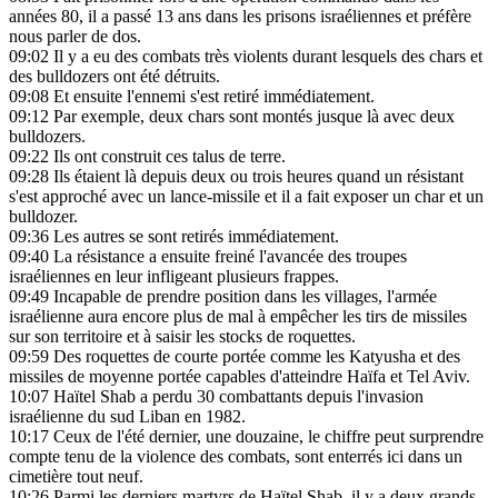
années 80, il a passé 13 ans dans les prisons israéliennes et préfère
nous parler de dos.
09:02
Il y a eu des combats très violents durant lesquels des chars et
des bulldozers ont été détruits.
09:08
Et ensuite l'ennemi s'est retiré immédiatement.
09:12
Par exemple, deux chars sont montés jusque là avec deux
bulldozers.
09:22
Ils ont construit ces talus de terre.
09:28
Ils étaient là depuis deux ou trois heures quand un résistant
s'est approché avec un lance-missile et il a fait exposer un char et un
bulldozer.
09:36
Les autres se sont retirés immédiatement.
09:40
La résistance a ensuite freiné l'avancée des troupes
israéliennes en leur infligeant plusieurs frappes.
09:49
Incapable de prendre position dans les villages, l'armée
israélienne aura encore plus de mal à empêcher les tirs de missiles
sur son territoire et à saisir les stocks de roquettes.
09:59
Des roquettes de courte portée comme les Katyusha et des
missiles de moyenne portée capables d'atteindre Haïfa et Tel Aviv.
10:07
Haïtel Shab a perdu 30 combattants depuis l'invasion
israélienne du sud Liban en 1982.
10:17
Ceux de l'été dernier, une douzaine, le chiffre peut surprendre
compte tenu de la violence des combats, sont enterrés ici dans un
cimetière tout neuf.
10:26
Parmi les derniers martyrs de Haïtel Shab, il y a deux grands