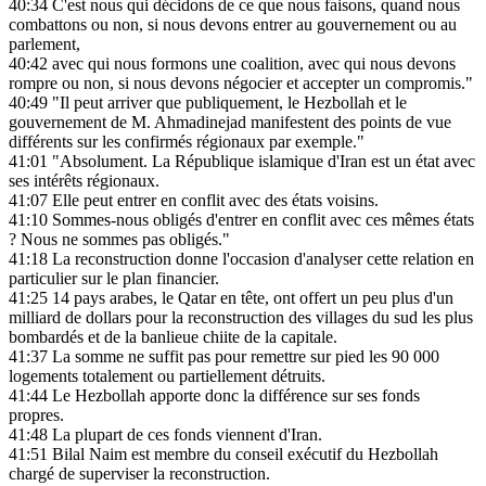
40:34
C'est nous qui décidons de ce que nous faisons, quand nous
combattons ou non, si nous devons entrer au gouvernement ou au
parlement,
40:42
avec qui nous formons une coalition, avec qui nous devons
rompre ou non, si nous devons négocier et accepter un compromis."
40:49
"Il peut arriver que publiquement, le Hezbollah et le
gouvernement de M. Ahmadinejad manifestent des points de vue
différents sur les confirmés régionaux par exemple."
41:01
"Absolument. La République islamique d'Iran est un état avec
ses intérêts régionaux.
41:07
Elle peut entrer en conflit avec des états voisins.
41:10
Sommes-nous obligés d'entrer en conflit avec ces mêmes états
? Nous ne sommes pas obligés."
41:18
La reconstruction donne l'occasion d'analyser cette relation en
particulier sur le plan financier.
41:25
14 pays arabes, le Qatar en tête, ont offert un peu plus d'un
milliard de dollars pour la reconstruction des villages du sud les plus
bombardés et de la banlieue chiite de la capitale.
41:37
La somme ne suffit pas pour remettre sur pied les 90 000
logements totalement ou partiellement détruits.
41:44
Le Hezbollah apporte donc la différence sur ses fonds
propres.
41:48
La plupart de ces fonds viennent d'Iran.
41:51
Bilal Naim est membre du conseil exécutif du Hezbollah
chargé de superviser la reconstruction.