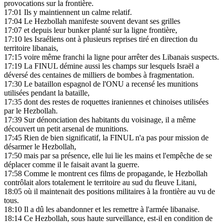
provocations sur la frontière.
17:01
Ils y maintiennent un calme relatif.
17:04
Le Hezbollah manifeste souvent devant ses grilles
17:07
et depuis leur bunker planté sur la ligne frontière,
17:10
les Israéliens ont à plusieurs reprises tiré en direction du
territoire libanais,
17:15
voire même franchi la ligne pour arrêter des Libanais suspects.
17:19
La FINUL démine aussi les champs sur lesquels Israël a
déversé des centaines de milliers de bombes à fragmentation.
17:30
Le bataillon espagnol de l'ONU a recensé les munitions
utilisées pendant la bataille,
17:35
dont des restes de roquettes iraniennes et chinoises utilisées
par le Hezbollah.
17:39
Sur dénonciation des habitants du voisinage, il a même
découvert un petit arsenal de munitions.
17:45
Rien de bien significatif, la FINUL n'a pas pour mission de
désarmer le Hezbollah,
17:50
mais par sa présence, elle lui lie les mains et l'empêche de se
déplacer comme il le faisait avant la guerre.
17:58
Comme le montrent ces films de propagande, le Hezbollah
contrôlait alors totalement le territoire au sud du fleuve Litani,
18:05
où il maintenait des positions militaires à la frontière au vu de
tous.
18:10
Il a dû les abandonner et les remettre à l'armée libanaise.
18:14
Ce Hezbollah, sous haute surveillance, est-il en condition de