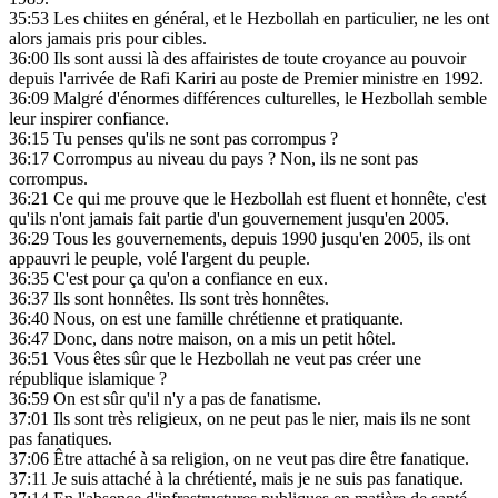
35:53
Les chiites en général, et le Hezbollah en particulier, ne les ont
alors jamais pris pour cibles.
36:00
Ils sont aussi là des affairistes de toute croyance au pouvoir
depuis l'arrivée de Rafi Kariri au poste de Premier ministre en 1992.
36:09
Malgré d'énormes différences culturelles, le Hezbollah semble
leur inspirer confiance.
36:15
Tu penses qu'ils ne sont pas corrompus ?
36:17
Corrompus au niveau du pays ? Non, ils ne sont pas
corrompus.
36:21
Ce qui me prouve que le Hezbollah est fluent et honnête, c'est
qu'ils n'ont jamais fait partie d'un gouvernement jusqu'en 2005.
36:29
Tous les gouvernements, depuis 1990 jusqu'en 2005, ils ont
appauvri le peuple, volé l'argent du peuple.
36:35
C'est pour ça qu'on a confiance en eux.
36:37
Ils sont honnêtes. Ils sont très honnêtes.
36:40
Nous, on est une famille chrétienne et pratiquante.
36:47
Donc, dans notre maison, on a mis un petit hôtel.
36:51
Vous êtes sûr que le Hezbollah ne veut pas créer une
république islamique ?
36:59
On est sûr qu'il n'y a pas de fanatisme.
37:01
Ils sont très religieux, on ne peut pas le nier, mais ils ne sont
pas fanatiques.
37:06
Être attaché à sa religion, on ne veut pas dire être fanatique.
37:11
Je suis attaché à la chrétienté, mais je ne suis pas fanatique.