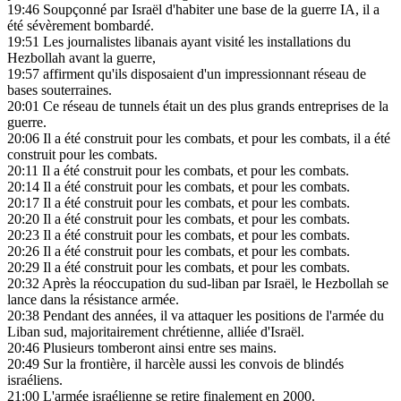
19:46
Soupçonné par Israël d'habiter une base de la guerre IA, il a
été sévèrement bombardé.
19:51
Les journalistes libanais ayant visité les installations du
Hezbollah avant la guerre,
19:57
affirment qu'ils disposaient d'un impressionnant réseau de
bases souterraines.
20:01
Ce réseau de tunnels était un des plus grands entreprises de la
guerre.
20:06
Il a été construit pour les combats, et pour les combats, il a été
construit pour les combats.
20:11
Il a été construit pour les combats, et pour les combats.
20:14
Il a été construit pour les combats, et pour les combats.
20:17
Il a été construit pour les combats, et pour les combats.
20:20
Il a été construit pour les combats, et pour les combats.
20:23
Il a été construit pour les combats, et pour les combats.
20:26
Il a été construit pour les combats, et pour les combats.
20:29
Il a été construit pour les combats, et pour les combats.
20:32
Après la réoccupation du sud-liban par Israël, le Hezbollah se
lance dans la résistance armée.
20:38
Pendant des années, il va attaquer les positions de l'armée du
Liban sud, majoritairement chrétienne, alliée d'Israël.
20:46
Plusieurs tomberont ainsi entre ses mains.
20:49
Sur la frontière, il harcèle aussi les convois de blindés
israéliens.
21:00
L'armée israélienne se retire finalement en 2000.