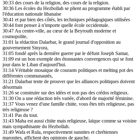
30:33
des cours de la religion, des cours de la religion.
30:36
Les écoles du Hezbollah se plient au programme établi par
l'éducation nationale libanaise
30:41
et par bien des côtés, les techniques pédagogiques utilisées
30:44
font penser à n'importe quelle école occidentale.
30:47
Au centre-ville, au cœur de la Beyrouth moderne et
cosmopolite,
31:01
la rédaction Dalarbar, le grand journal d'opposition au
gouvernement Sinyora,
31:05
fondé après la dernière guerre par le défunt Joseph Samar,
31:09
est un bon exemple des étonnantes convergences qui se font
jour dans le Liban d'aujourd'hui.
31:14
Véritable mosaïque de courants politiques et melting pot des
différentes communautés,
31:21
Dalarbar tente de prouver que les alliances politiques doivent
désormais
31:26
se construire sur des idées et non pas des crédos religieux.
31:30
On a une rédaction très variée, d'abord de majorité féminine.
31:37
Vous venez d'une famille chiite, vous êtes très religieuse, pas
très religieuse ?
31:41
Pas du tout.
31:43
Maha est aussi chiite mais religieuse, laïque comme sa voisine
mais sympathisante du Hezbollah.
31:49
Wafa et Rula, respectivement sunnites et chrétiennes
maronites, affichent des opinions de gauche.