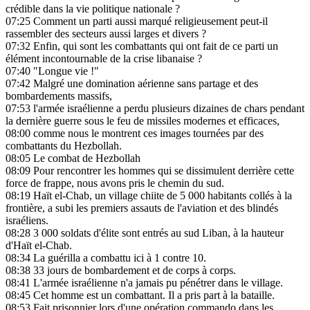
crédible dans la vie politique nationale ?
07:25
Comment un parti aussi marqué religieusement peut-il
rassembler des secteurs aussi larges et divers ?
07:32
Enfin, qui sont les combattants qui ont fait de ce parti un
élément incontournable de la crise libanaise ?
07:40
"Longue vie !"
07:42
Malgré une domination aérienne sans partage et des
bombardements massifs,
07:53
l'armée israélienne a perdu plusieurs dizaines de chars pendant
la dernière guerre sous le feu de missiles modernes et efficaces,
08:00
comme nous le montrent ces images tournées par des
combattants du Hezbollah.
08:05
Le combat de Hezbollah
08:09
Pour rencontrer les hommes qui se dissimulent derrière cette
force de frappe, nous avons pris le chemin du sud.
08:19
Haït el-Chab, un village chiite de 5 000 habitants collés à la
frontière, a subi les premiers assauts de l'aviation et des blindés
israéliens.
08:28
3 000 soldats d'élite sont entrés au sud Liban, à la hauteur
d'Haït el-Chab.
08:34
La guérilla a combattu ici à 1 contre 10.
08:38
33 jours de bombardement et de corps à corps.
08:41
L'armée israélienne n'a jamais pu pénétrer dans le village.
08:45
Cet homme est un combattant. Il a pris part à la bataille.
08:53
Fait prisonnier lors d'une opération commando dans les