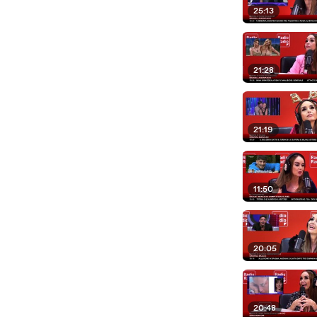
25:13
21:28
21:19
11:50
20:05
20:48