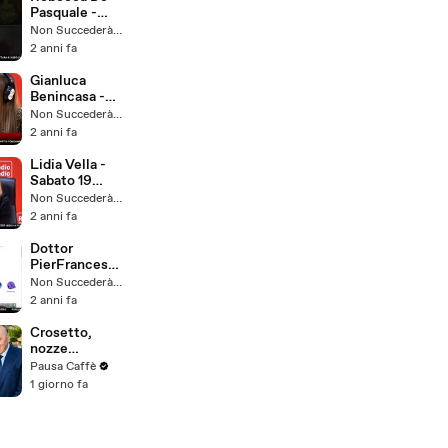
Pasquale -
Sabato 5
Non Succederà Più
Ottobre 2024
2 anni fa
Gianluca
Benincasa -
Sabato 12
Non Succederà Più
Ottobre 2024
2 anni fa
Lidia Vella -
Sabato 19
Ottobre 2024
Non Succederà Più
2 anni fa
Dottor
PierFrancesc
o Bove -
Non Succederà Più
Sabato 21
2 anni fa
Settembre
2024
Crosetto,
nozze
blindate in
Pausa Caffè
Provenza un
1 giorno fa
dettaglio sugli
invitati fa
discutere