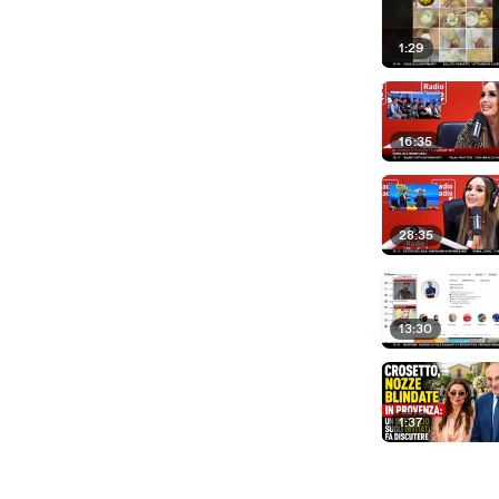
1:29
16:35
28:35
13:30
1:37