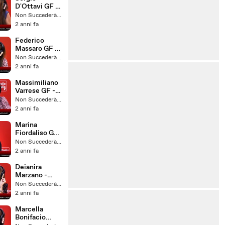
D'Ottavi GF -
Sabato 18
Non Succederà Più
Maggio 2024
2 anni fa
Federico
Massaro GF -
Sabato 22
Non Succederà Più
Giugno 2024
2 anni fa
Massimiliano
Varrese GF -
Sabato 1
Non Succederà Più
Giugno 2024
2 anni fa
Marina
Fiordaliso GF
- Sabato 9
Non Succederà Più
Marzo 2024
2 anni fa
Deianira
Marzano -
Sabato 25
Non Succederà Più
Maggio 2024
2 anni fa
Marcella
Bonifacio