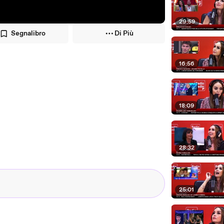
29:59
Segnalibro
Di Più
16:56
18:09
28:32
25:01