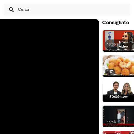
Cerca
Consigliato
Prossimi
13:35
|
video
1:17
1:50:00
14:43