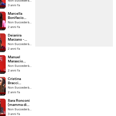
(Mamma di
Non Succederà Più
GRETA
3 anni fa
ROSSETTI
GF) - Sabato
Marcella
27 Gennaio
Bonifacio
2024
(mamma di
Non Succederà Più
GRETA
2 anni fa
ROSSETTI
GF) - Sabato
Deianira
23 Marzo
Marzano -
2024
Sabato 21
Non Succederà Più
Dicembre
2 anni fa
2024
Manuel
Marascio
Temptation
Non Succederà Più
Island- Sabato
2 anni fa
17 Febbraio
2024
Cristina
Bracci
(MAMMA DI
Non Succederà Più
LORENZO
2 anni fa
SPOLVERAT
O GF) -
Sara Ronconi
Sabato 2
(mamma di
Novembre
LETIZIA
Non Succederà Più
2024
PETRIS GF) -
3 anni fa