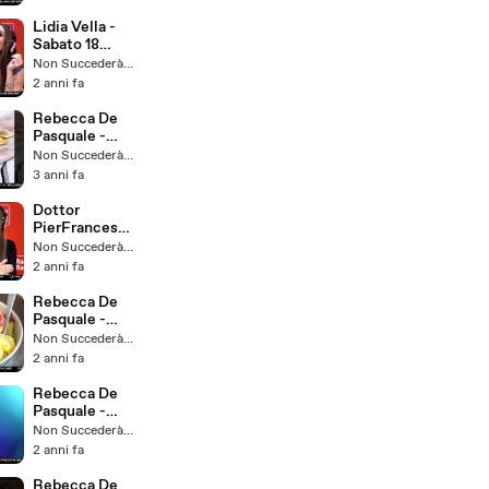
Sabato 21
Ottobre 2023
Lidia Vella -
Sabato 18
Maggio 2024
Non Succederà Più
2 anni fa
Rebecca De
Pasquale -
Sabato 14
Non Succederà Più
Ottobre 2023
3 anni fa
Dottor
PierFrancesc
o Bove -
Non Succederà Più
Sabato 16
2 anni fa
Novembre
2024
Rebecca De
Pasquale -
Sabato 1
Non Succederà Più
Giugno 2024
2 anni fa
Rebecca De
Pasquale -
Sabato 12
Non Succederà Più
Ottobre 2024
2 anni fa
Rebecca De