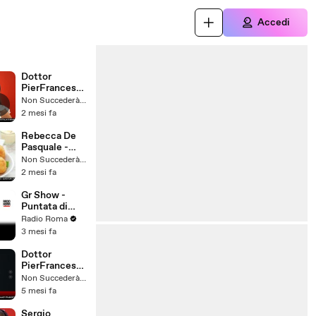
Accedi
Dottor
PierFrancesc
o Bove -
Non Succederà Più
Sabato 23
2 mesi fa
Maggio 2026
Rebecca De
Pasquale -
Sabato 30
Non Succederà Più
Maggio 2026
2 mesi fa
Gr Show -
Puntata di
Lunedì 11
Radio Roma
Maggio 2026
3 mesi fa
Dottor
PierFrancesc
o Bove -
Non Succederà Più
Sabato 14
5 mesi fa
Marzo 2026
Sergio