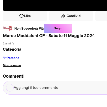
Like
Condividi
Segui
Non Succederà Più
Marco Maddaloni GF - Sabato 11 Maggio 2024
2 anni fa
Categoria
✨
Persone
Mostra meno
Commenti
Aggiungi
il
tuo
commento