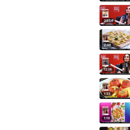
23:54
2:46
12:18
1:33
1:19