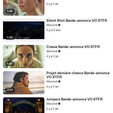
il y a 1 an
1:46
Silent Shot Bande-annonce VO STFR
Allociné
il y a 2 ans
1:30
Crasse Bande-annonce VO STFR
Allociné
il y a 1 an
1:47
Projet dernière chance Bande-annonce
VO STFR
Allociné
il y a 1 an
3:01
Jumpers Bande-annonce VO STFR
Allociné
il y a 1 an