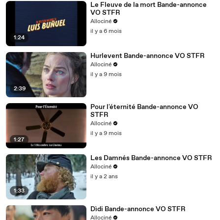
Le Fleuve de la mort Bande-annonce
VO STFR
Allociné
il y a 6 mois
1:24
Hurlevent Bande-annonce VO STFR
Allociné
il y a 9 mois
2:39
Pour l'éternité Bande-annonce VO
STFR
Allociné
il y a 9 mois
1:27
Les Damnés Bande-annonce VO STFR
Allociné
il y a 2 ans
1:33
Dìdi Bande-annonce VO STFR
Allociné