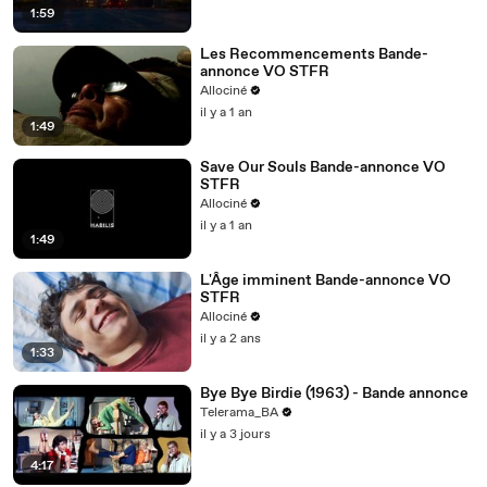
1:59
Les Recommencements Bande-
annonce VO STFR
Allociné
il y a 1 an
1:49
Save Our Souls Bande-annonce VO
STFR
Allociné
il y a 1 an
1:49
L'Âge imminent Bande-annonce VO
STFR
Allociné
il y a 2 ans
1:33
Bye Bye Birdie (1963) - Bande annonce
Telerama_BA
il y a 3 jours
4:17