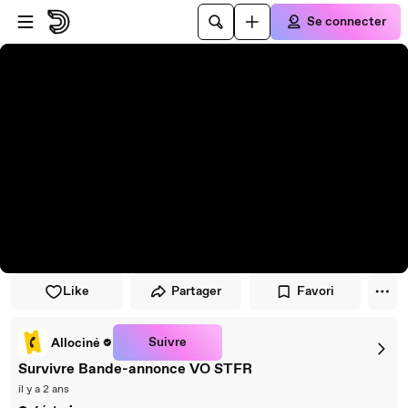
Passer au player
Passer au contenu principal
Se connecter
Like
Partager
Favori
Suivre
Allociné
Survivre Bande-annonce VO STFR
il y a 2 ans