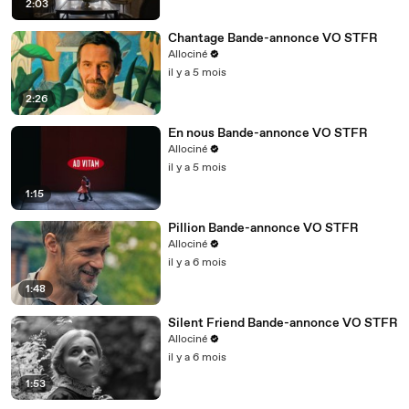
2:03
01:17
♪ Musique dramatique ♪
Chantage Bande-annonce VO STFR
Allociné
il y a 5 mois
2:26
En nous Bande-annonce VO STFR
Allociné
il y a 5 mois
1:15
Pillion Bande-annonce VO STFR
Allociné
il y a 6 mois
1:48
Silent Friend Bande-annonce VO STFR
Allociné
il y a 6 mois
1:53