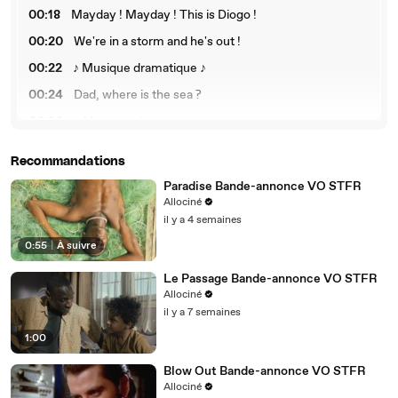
00:18
Mayday ! Mayday ! This is Diogo !
00:20
We're in a storm and he's out !
00:22
♪ Musique dramatique ♪
00:24
Dad, where is the sea ?
00:26
♪ Musique dramatique ♪
00:29
Mayday ! Mayday !
Recommandations
00:30
The ocean has gone ! Four passengers !
Paradise Bande-annonce VO STFR
00:32
Do you have any idea what happened ?
Allociné
il y a 4 semaines
00:34
We've lost all the magnetic poles.
0:55
|
À suivre
00:36
The ocean retreated and submerged the mainland.
Le Passage Bande-annonce VO STFR
00:40
Ben !
Allociné
00:4
Last time it happened was more than 700.000 years
il y a 7 semaines
1
ago.
1:00
00:44
The sea could return.
Blow Out Bande-annonce VO STFR
00:46
This is going to be really violent.
Allociné