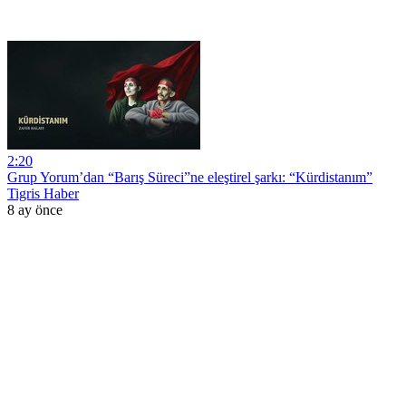
2:20
Grup Yorum’dan “Barış Süreci”ne eleştirel şarkı: “Kürdistanım”
Tigris Haber
8 ay önce