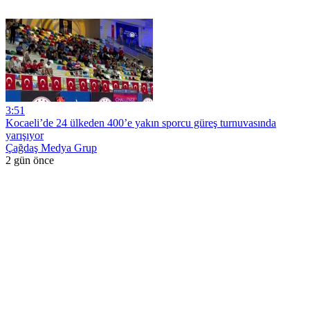
3:51
Kocaeli’de 24 ülkeden 400’e yakın sporcu güreş turnuvasında
yarışıyor
Çağdaş Medya Grup
2 gün önce