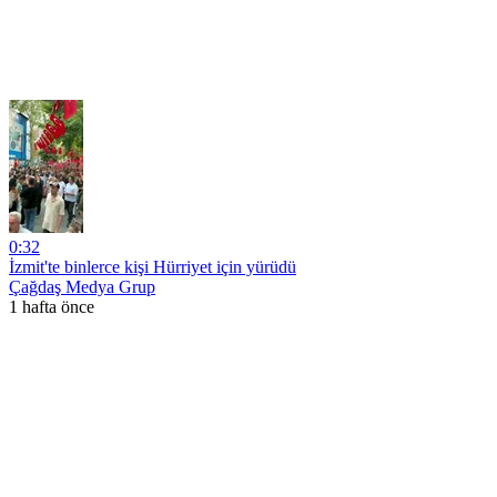
0:32
İzmit'te binlerce kişi Hürriyet için yürüdü
Çağdaş Medya Grup
1 hafta önce