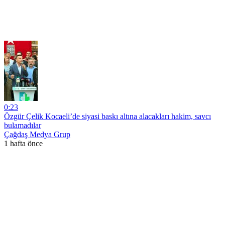
0:23
Özgür Çelik Kocaeli’de siyasi baskı altına alacakları hakim, savcı
bulamadılar
Çağdaş Medya Grup
1 hafta önce