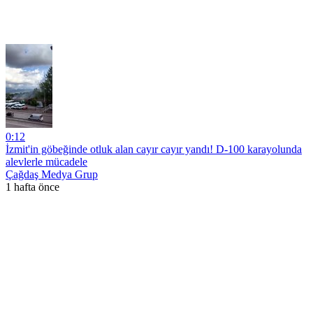
0:12
İzmit'in göbeğinde otluk alan cayır cayır yandı! D-100 karayolunda
alevlerle mücadele
Çağdaş Medya Grup
1 hafta önce