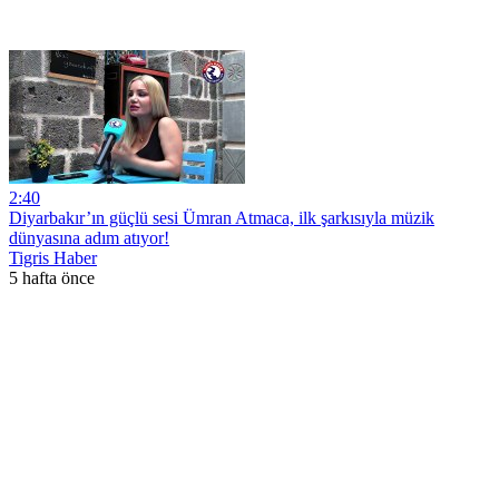
2:40
Diyarbakır’ın güçlü sesi Ümran Atmaca, ilk şarkısıyla müzik
dünyasına adım atıyor!
Tigris Haber
5 hafta önce