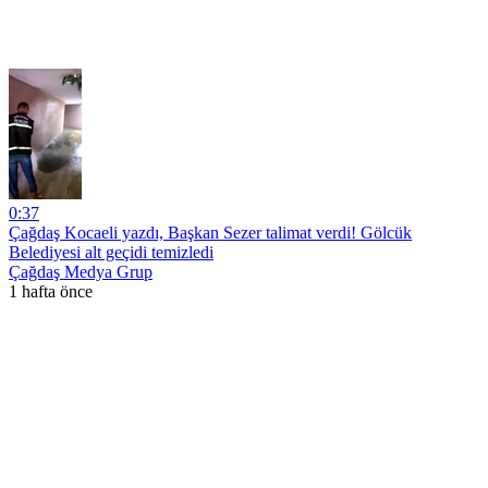
0:37
Çağdaş Kocaeli yazdı, Başkan Sezer talimat verdi! Gölcük
Belediyesi alt geçidi temizledi
Çağdaş Medya Grup
1 hafta önce