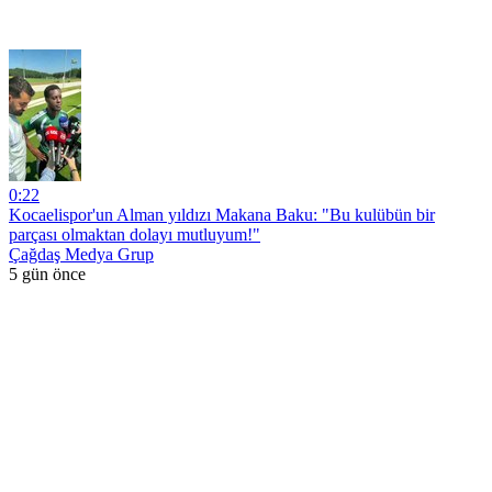
0:22
Kocaelispor'un Alman yıldızı Makana Baku: "Bu kulübün bir
parçası olmaktan dolayı mutluyum!"
Çağdaş Medya Grup
5 gün önce