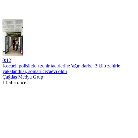
0:12
Kocaeli polisinden zehir tacirlerine 'ağır' darbe: 3 kilo zehirle
yakalandılar, sonları cezaevi oldu
Çağdaş Medya Grup
1 hafta önce