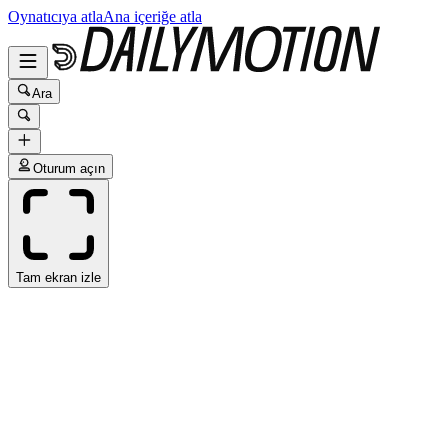
Oynatıcıya atla
Ana içeriğe atla
Ara
Oturum açın
Tam ekran izle