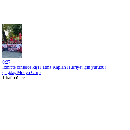
0:27
İzmit'te binlerce kişi Fatma Kaplan Hürriyet için yürüdü!
Çağdaş Medya Grup
1 hafta önce