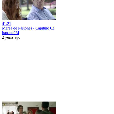
41:21
Marea de Pasiones - Capitulo 63
hanane2M
2 years ago