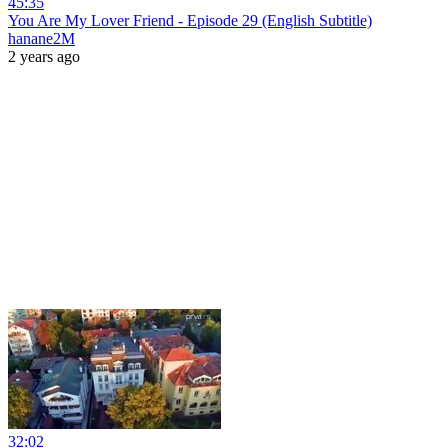
45:35
You Are My Lover Friend - Episode 29 (English Subtitle)
hanane2M
2 years ago
32:02