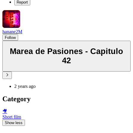
Report
hanane2M
Follow
Marea de Pasiones - Capitulo
42
2 years ago
Category
🎥
Short film
Show less