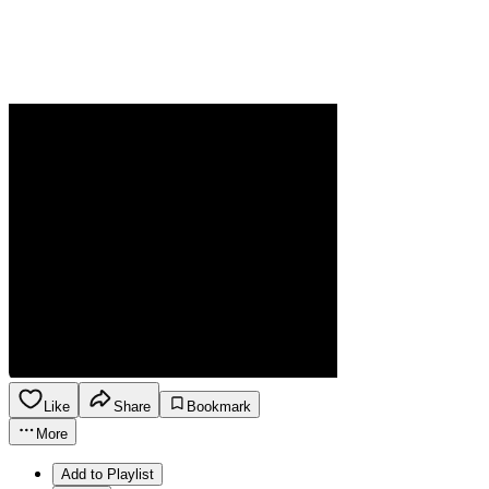
Like
Share
Bookmark
More
Add to Playlist