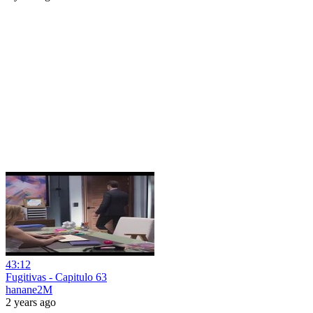
43:12
Fugitivas - Capitulo 63
hanane2M
2 years ago