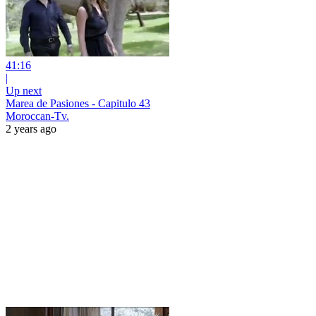
41:16
|
Up next
Marea de Pasiones - Capitulo 43
Moroccan-Tv.
2 years ago