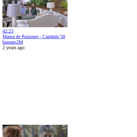
42:23
Marea de Pasiones - Capitulo 50
hanane2M
2 years ago