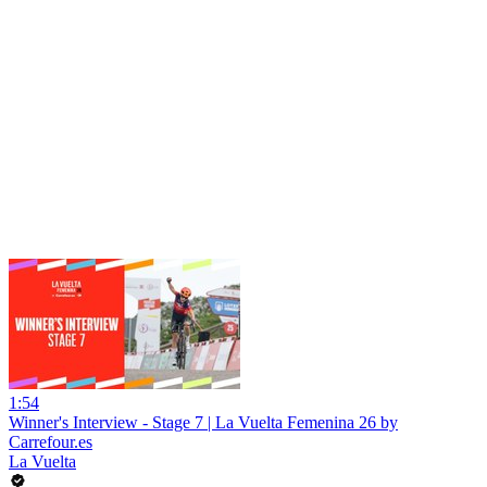
1:54
Winner's Interview - Stage 7 | La Vuelta Femenina 26 by
Carrefour.es
La Vuelta