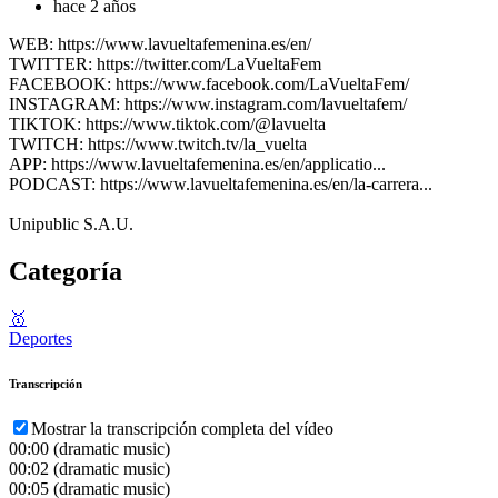
hace 2 años
WEB: https://www.lavueltafemenina.es/en/
TWITTER: https://twitter.com/LaVueltaFem
FACEBOOK: https://www.facebook.com/LaVueltaFem/
INSTAGRAM: https://www.instagram.com/lavueltafem/
TIKTOK: https://www.tiktok.com/@lavuelta
TWITCH: https://www.twitch.tv/la_vuelta
APP: https://www.lavueltafemenina.es/en/applicatio...
PODCAST: https://www.lavueltafemenina.es/en/la-carrera...
Unipublic S.A.U.
Categoría
🥇
Deportes
Transcripción
Mostrar la transcripción completa del vídeo
00:00
(dramatic music)
00:02
(dramatic music)
00:05
(dramatic music)