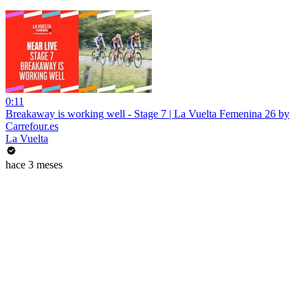
0:11
Breakaway is working well - Stage 7 | La Vuelta Femenina 26 by
Carrefour.es
La Vuelta
hace 3 meses