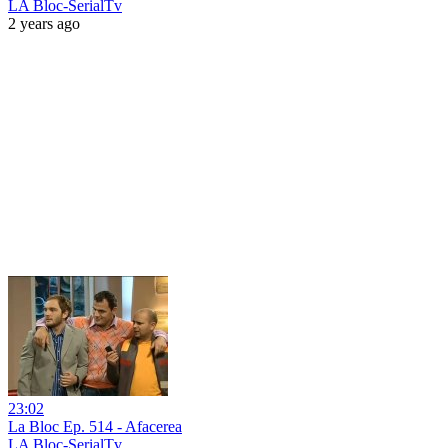
LA Bloc-SerialTv
2 years ago
23:02
La Bloc Ep. 514 - Afacerea
LA Bloc-SerialTv