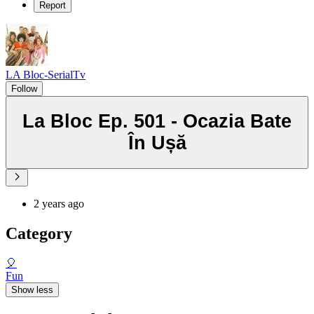
Report
LA Bloc-SerialTv
Follow
La Bloc Ep. 501 - Ocazia Bate
În Ușă
2 years ago
Category
🎈
Fun
Show less