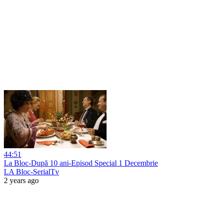
44:51
La Bloc-După 10 ani-Episod Special 1 Decembrie
LA Bloc-SerialTv
2 years ago