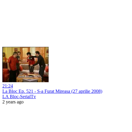
21:24
La Bloc Ep. 521 - S-a Furat Mireasa (27 aprilie 2008)
LA Bloc-SerialTv
2 years ago