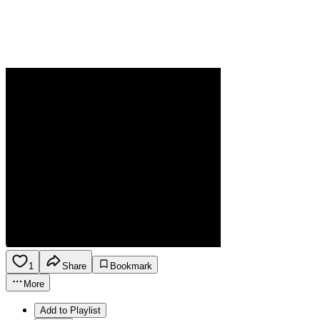
1
Share
Bookmark
More
Add to Playlist