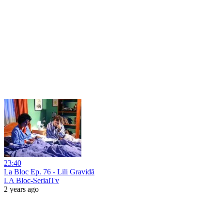
23:40
La Bloc Ep. 76 - Lili Gravidă
LA Bloc-SerialTv
2 years ago