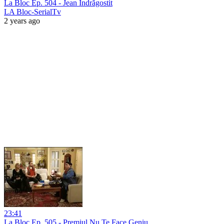
La Bloc Ep. 504 - Jean Îndrăgostit
LA Bloc-SerialTv
2 years ago
23:41
La Bloc Ep. 505 - Premiul Nu Te Face Geniu