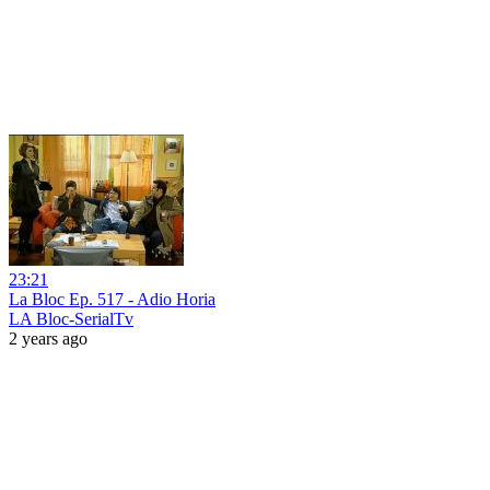
23:21
La Bloc Ep. 517 - Adio Horia
LA Bloc-SerialTv
2 years ago