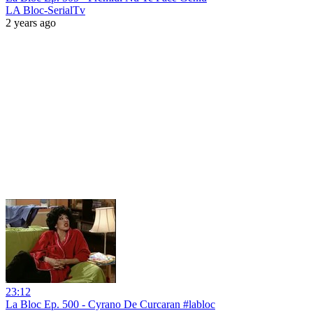
LA Bloc-SerialTv
2 years ago
23:12
La Bloc Ep. 500 - Cyrano De Curcaran #labloc