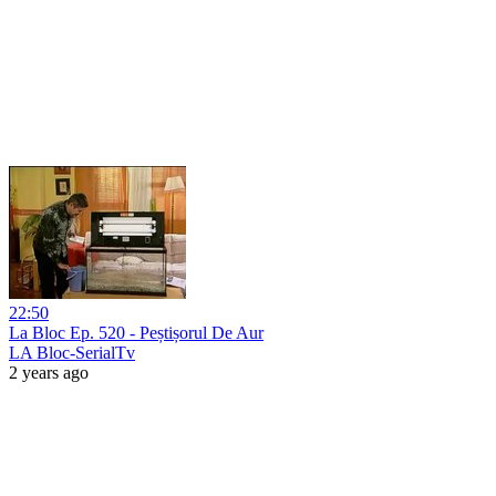
22:50
La Bloc Ep. 520 - Peștișorul De Aur
LA Bloc-SerialTv
2 years ago