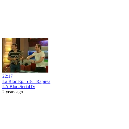
22:17
La Bloc Ep. 518 - Răpirea
LA Bloc-SerialTv
2 years ago