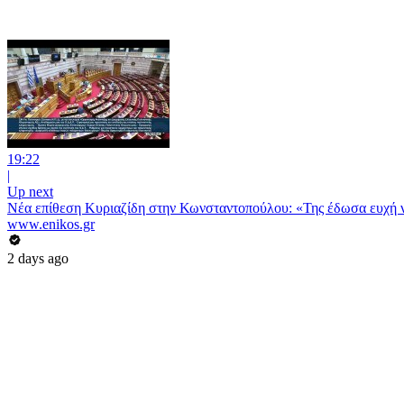
19:22
|
Up next
Νέα επίθεση Κυριαζίδη στην Κωνσταντοπούλου: «Της έδωσα ευχή να 
www.enikos.gr
2 days ago