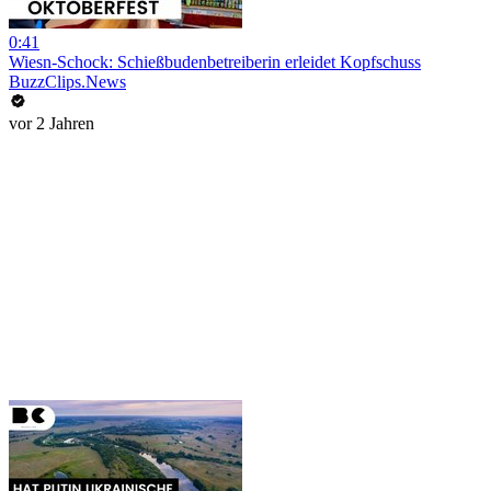
0:41
Wiesn-Schock: Schießbudenbetreiberin erleidet Kopfschuss
BuzzClips.News
vor 2 Jahren