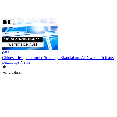
0:53
Chinesin festgenommen: Spionage-Skandal um AfD weitet sich aus
BuzzClips.News
vor 2 Jahren