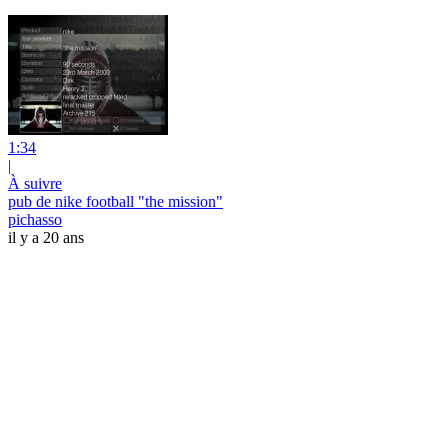
1:34
|
À suivre
pub de nike football "the mission"
pichasso
il y a 20 ans