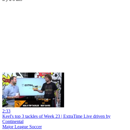
2:33
Keel's top 3 tackles of Week 23 | ExtraTime Live driven by
Continental
Major League Soccer