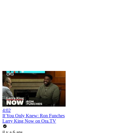
4:02
If You Only Knew: Ron Funches
Larry King Now on Ora.TV
il y a 6 ans