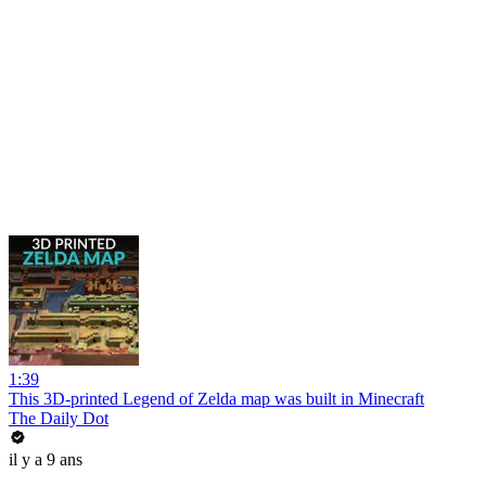
1:39
This 3D-printed Legend of Zelda map was built in Minecraft
The Daily Dot
il y a 9 ans