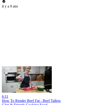
il y a 9 ans
6:11
How To Render Beef Fat - Beef Tallow
Glen & Friends Cooking Food