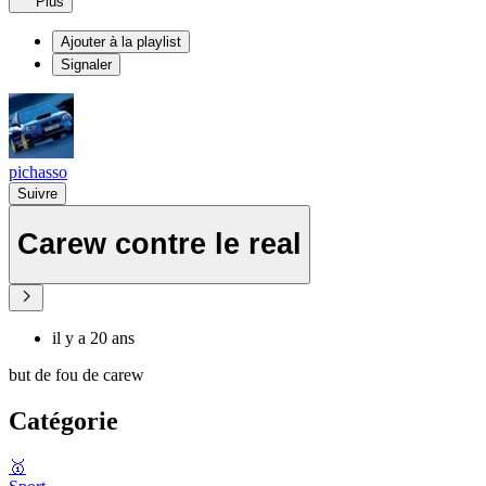
Plus
Ajouter à la playlist
Signaler
pichasso
Suivre
Carew contre le real
il y a 20 ans
but de fou de carew
Catégorie
🥇