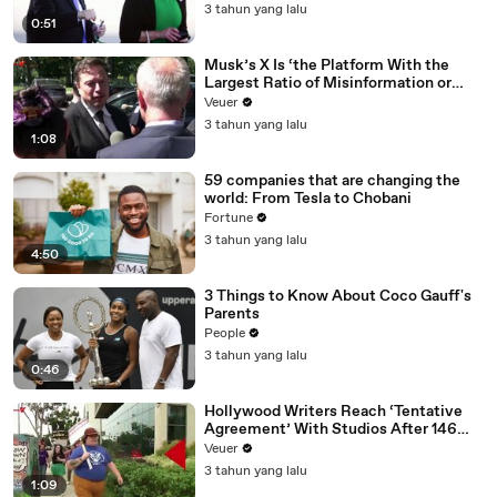
3 tahun yang lalu
0:51
Musk’s X Is ‘the Platform With the
Largest Ratio of Misinformation or
Disinformation’ Amongst All Social
Veuer
Media Platforms
3 tahun yang lalu
1:08
59 companies that are changing the
world: From Tesla to Chobani
Fortune
3 tahun yang lalu
4:50
3 Things to Know About Coco Gauff's
Parents
People
3 tahun yang lalu
0:46
Hollywood Writers Reach ‘Tentative
Agreement’ With Studios After 146
Day Strike
Veuer
3 tahun yang lalu
1:09