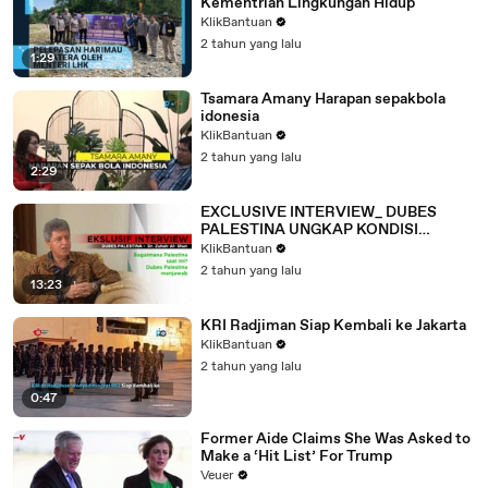
Kementrian Lingkungan Hidup
KlikBantuan
2 tahun yang lalu
1:29
Tsamara Amany Harapan sepakbola
idonesia
KlikBantuan
2 tahun yang lalu
2:29
EXCLUSIVE INTERVIEW_ DUBES
PALESTINA UNGKAP KONDISI
PALESTINA SEBENARNYA
KlikBantuan
2 tahun yang lalu
13:23
KRI Radjiman Siap Kembali ke Jakarta
KlikBantuan
2 tahun yang lalu
0:47
Former Aide Claims She Was Asked to
Make a ‘Hit List’ For Trump
Veuer