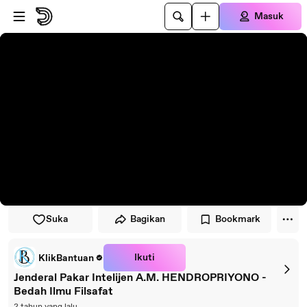
Lewati ke pemutar
Lewatkan ke konten utama
Masuk
Suka
Bagikan
Bookmark
Ikuti
KlikBantuan
Jenderal Pakar Intelijen A.M. HENDROPRIYONO -
Bedah Ilmu Filsafat