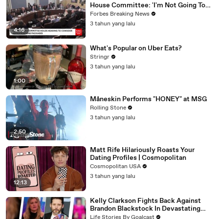
House Committee: 'I'm Not Going To
Vote For A Continuing Resolution'
Forbes Breaking News
3 tahun yang lalu
4:16
What's Popular on Uber Eats?
Stringr
3 tahun yang lalu
1:00
Måneskin Performs "HONEY" at MSG
Rolling Stone
3 tahun yang lalu
2:50
Matt Rife Hilariously Roasts Your
Dating Profiles | Cosmopolitan
Cosmopolitan USA
3 tahun yang lalu
12:13
Kelly Clarkson Fights Back Against
Brandon Blackstock In Devastating
Divorce Battle
Life Stories By Goalcast