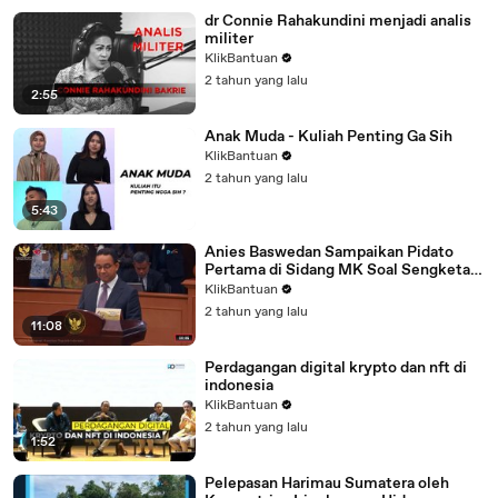
dr Connie Rahakundini menjadi analis
militer
KlikBantuan
2 tahun yang lalu
2:55
Anak Muda - Kuliah Penting Ga Sih
KlikBantuan
2 tahun yang lalu
5:43
Anies Baswedan Sampaikan Pidato
Pertama di Sidang MK Soal Sengketa
Pilpres
KlikBantuan
2 tahun yang lalu
11:08
Perdagangan digital krypto dan nft di
indonesia
KlikBantuan
2 tahun yang lalu
1:52
Pelepasan Harimau Sumatera oleh