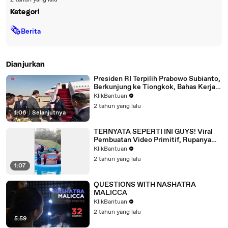
2 tahun yang lalu
Kategori
🗞
Berita
Dianjurkan
Presiden RI Terpilih Prabowo Subianto,
Berkunjung ke Tiongkok, Bahas Kerja
Sama Pertahanan RI dan Tiongkok
KlikBantuan
2 tahun yang lalu
1:06
|
Selanjutnya
TERNYATA SEPERTI INI GUYS! Viral
Pembuatan Video Primitif, Rupanya
Seperti Ini Yang Terjadi
KlikBantuan
2 tahun yang lalu
1:07
QUESTIONS WITH NASHATRA
MALICCA
KlikBantuan
2 tahun yang lalu
5:59