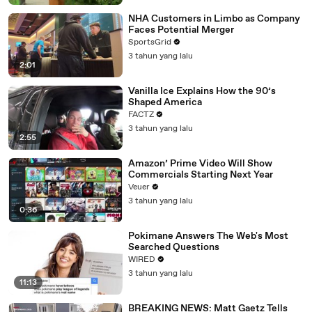
NHA Customers in Limbo as Company
Faces Potential Merger
SportsGrid
3 tahun yang lalu
2:01
Vanilla Ice Explains How the 90’s
Shaped America
FACTZ
3 tahun yang lalu
2:55
Amazon’ Prime Video Will Show
Commercials Starting Next Year
Veuer
3 tahun yang lalu
0:36
Pokimane Answers The Web's Most
Searched Questions
WIRED
3 tahun yang lalu
11:13
BREAKING NEWS: Matt Gaetz Tells