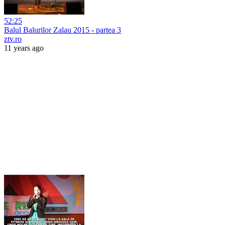
52:25
Balul Balurilor Zalau 2015 - partea 3
ztv.ro
11 years ago