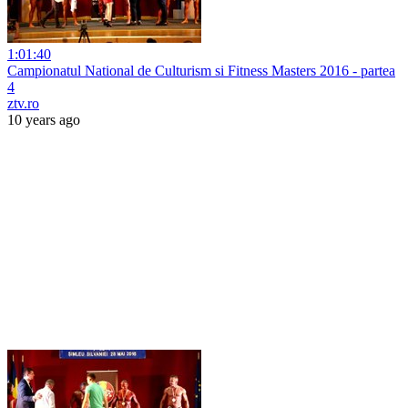
1:01:40
Campionatul National de Culturism si Fitness Masters 2016 - partea
4
ztv.ro
10 years ago