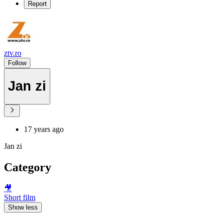
Report
ztv.ro
Follow
Jan zi
17 years ago
Jan zi
Category
🎥
Short film
Show less