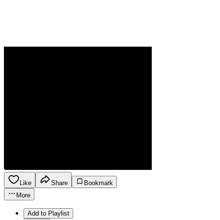
Like
Share
Bookmark
More
Add to Playlist