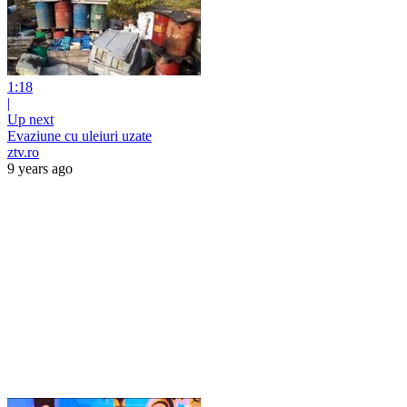
1:18
|
Up next
Evaziune cu uleiuri uzate
ztv.ro
9 years ago