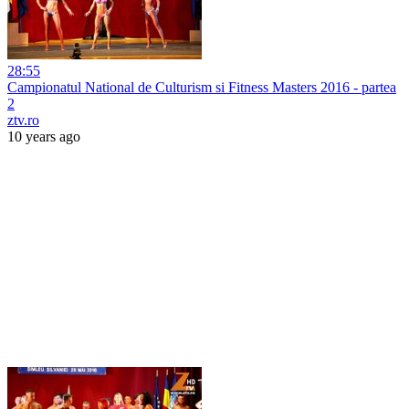
28:55
Campionatul National de Culturism si Fitness Masters 2016 - partea
2
ztv.ro
10 years ago