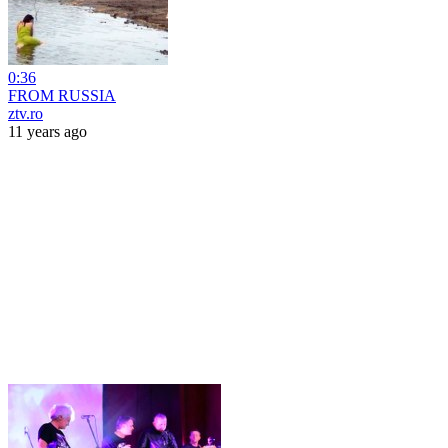
0:36
FROM RUSSIA
ztv.ro
11 years ago