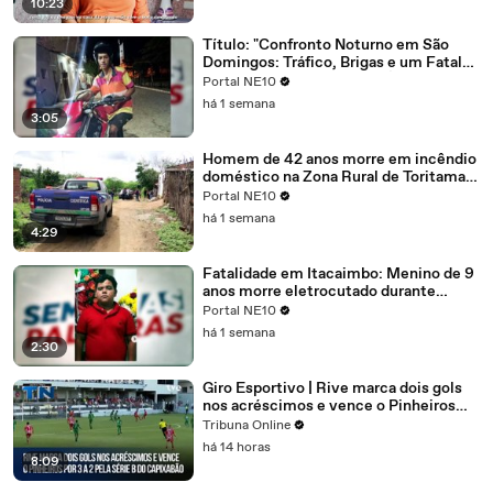
10:23
Título: "Confronto Noturno em São
Domingos: Tráfico, Brigas e um Fatal
Encontro em Sítio Olho d'Água".
Portal NE10
há 1 semana
3:05
Homem de 42 anos morre em incêndio
doméstico na Zona Rural de Toritama:
Bebida, celular e negligência
Portal NE10
implicados na fatalidade
há 1 semana
4:29
Fatalidade em Itacaimbo: Menino de 9
anos morre eletrocutado durante
brincadeira na zona rural
Portal NE10
há 1 semana
2:30
Giro Esportivo | Rive marca dois gols
nos acréscimos e vence o Pinheiros
por 3 a 2 pela Série B do Capixabão
Tribuna Online
há 14 horas
8:09