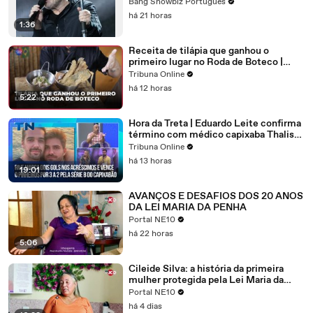
para se despedir
Bang Showbiz Português
há 21 horas
1:36
Receita de tilápia que ganhou o
primeiro lugar no Roda de Boteco |
Como Fazer
Tribuna Online
há 12 horas
5:22
Hora da Treta | Eduardo Leite confirma
término com médico capixaba Thalis
Bolzan
Tribuna Online
há 13 horas
19:01
AVANÇOS E DESAFIOS DOS 20 ANOS
DA LEI MARIA DA PENHA
Portal NE10
há 22 horas
5:06
Cileide Silva: a história da primeira
mulher protegida pela Lei Maria da
Penha no Brasil
Portal NE10
há 4 dias