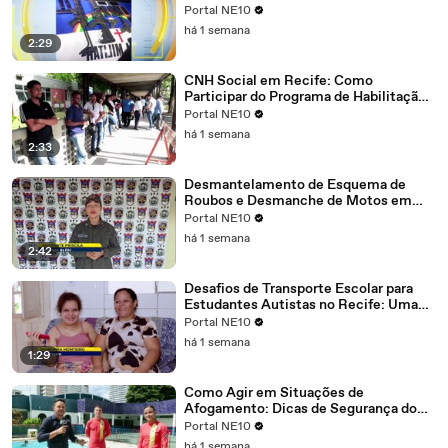
com o Tenente Coronel Michel do 19º
Portal NE10
Batalhão
há 1 semana
2:29
CNH Social em Recife: Como
Participar do Programa de Habilitação
Gratuita
Portal NE10
há 1 semana
2:33
Desmantelamento de Esquema de
Roubos e Desmanche de Motos em
Abreu e Lima: Como a Polícia
Portal NE10
Desvendou e Encerrou a Operação
há 1 semana
Criminosa
2:42
Desafios de Transporte Escolar para
Estudantes Autistas no Recife: Uma
Avaliação Crítica da Infraestrutura
Portal NE10
Disponível
há 1 semana
1:29
Como Agir em Situações de
Afogamento: Dicas de Segurança do
Corpo de Bombeiros para Salvar Vidas
Portal NE10
há 1 semana