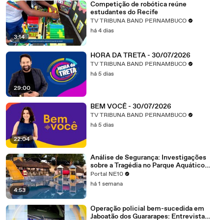
Competição de robótica reúne
estudantes do Recife
TV TRIBUNA BAND PERNAMBUCO
há 4 dias
3:14
HORA DA TRETA - 30/07/2026
TV TRIBUNA BAND PERNAMBUCO
há 5 dias
29:00
BEM VOCÊ - 30/07/2026
TV TRIBUNA BAND PERNAMBUCO
há 5 dias
22:04
Análise de Segurança: Investigações
sobre a Tragédia no Parque Aquático
em Ouro Preto, Olinda
Portal NE10
há 1 semana
4:53
Operação policial bem-sucedida em
Jaboatão dos Guararapes: Entrevista