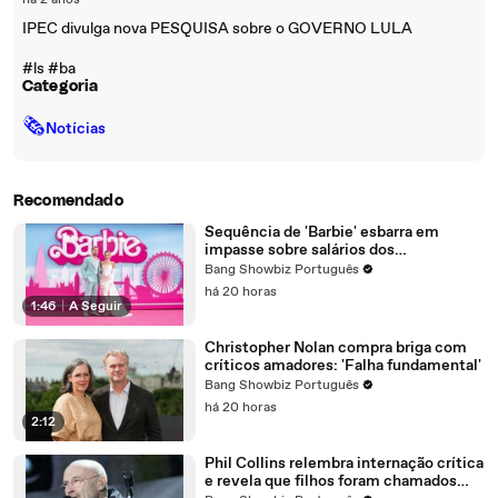
há 2 anos
IPEC divulga nova PESQUISA sobre o GOVERNO LULA
#ls #ba
Categoria
🗞
Notícias
Recomendado
Sequência de 'Barbie' esbarra em
impasse sobre salários dos
protagonistas
Bang Showbiz Português
há 20 horas
1:46
|
A Seguir
Christopher Nolan compra briga com
críticos amadores: 'Falha fundamental'
Bang Showbiz Português
há 20 horas
2:12
Phil Collins relembra internação crítica
e revela que filhos foram chamados