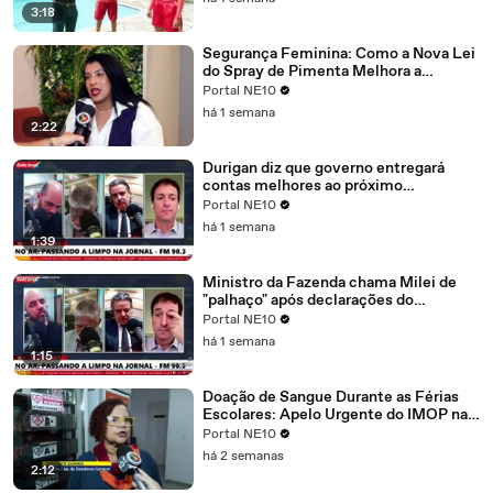
3:18
Segurança Feminina: Como a Nova Lei
do Spray de Pimenta Melhora a
Proteção das Mulheras nas Ruas
Portal NE10
há 1 semana
2:22
Durigan diz que governo entregará
contas melhores ao próximo
presidente e descarta recessão em
Portal NE10
2027
há 1 semana
1:39
Ministro da Fazenda chama Milei de
"palhaço" após declarações do
presidente argentino
Portal NE10
há 1 semana
1:15
Doação de Sangue Durante as Férias
Escolares: Apelo Urgente do IMOP nas
Graças
Portal NE10
há 2 semanas
2:12