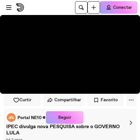
Pular para o player
Ir para o conteúdo principal
Conectar
Curtir
Compartilhar
Favorito
Seguir
Portal NE10
IPEC divulga nova PESQUISA sobre o GOVERNO
LULA