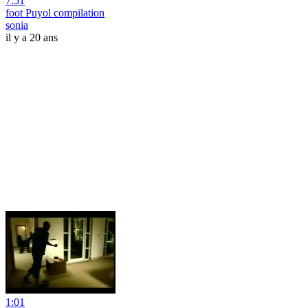
7:51
foot Puyol compilation
sonia
il y a 20 ans
1:01