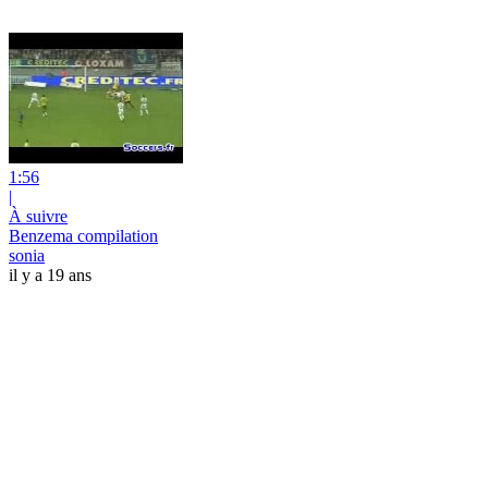
1:56
|
À suivre
Benzema compilation
sonia
il y a 19 ans