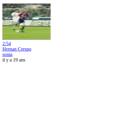
2:54
Hernan Crespo
sonia
il y a 19 ans