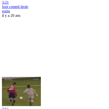
3:21
foot compil drole
sonia
il y a 20 ans