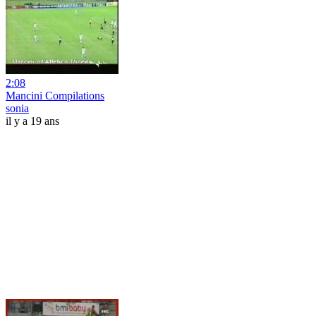
2:08
Mancini Compilations
sonia
il y a 19 ans