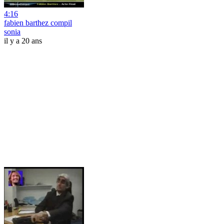
4:16
fabien barthez compil
sonia
il y a 20 ans