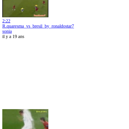
2:22
R.quaresma_vs_bresil_by_ronaldostar7
sonia
il y a 19 ans