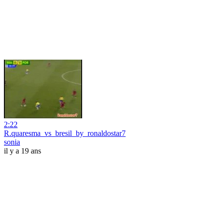
2:22
R.quaresma_vs_bresil_by_ronaldostar7
sonia
il y a 19 ans