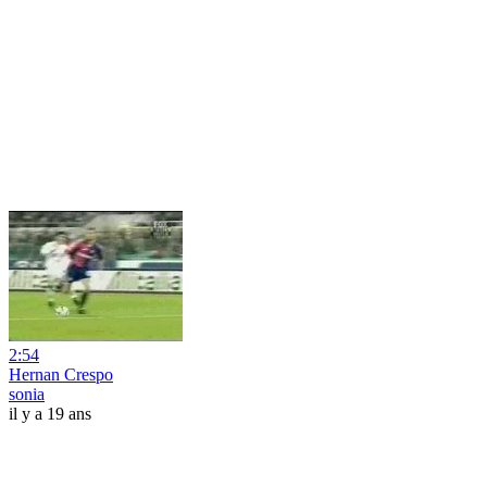
2:54
Hernan Crespo
sonia
il y a 19 ans