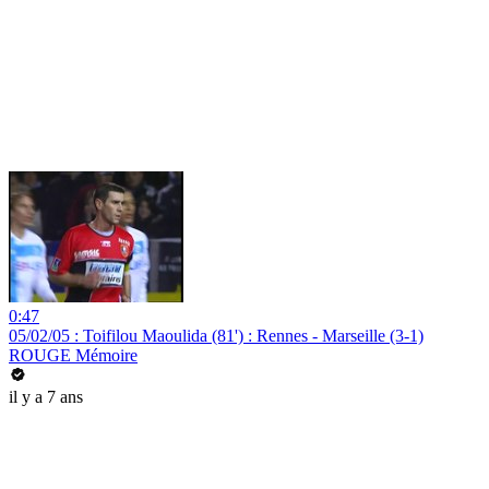
0:47
05/02/05 : Toifilou Maoulida (81') : Rennes - Marseille (3-1)
ROUGE Mémoire
il y a 7 ans