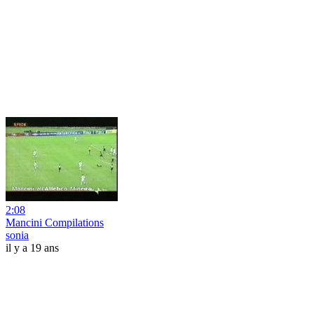
2:08
Mancini Compilations
sonia
il y a 19 ans