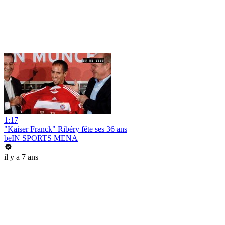
1:17
"Kaiser Franck" Ribéry fête ses 36 ans
beIN SPORTS MENA
il y a 7 ans