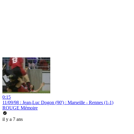
0:15
11/09/98 : Jean-Luc Dogon (90') : Marseille - Rennes (1-1)
ROUGE Mémoire
il y a 7 ans