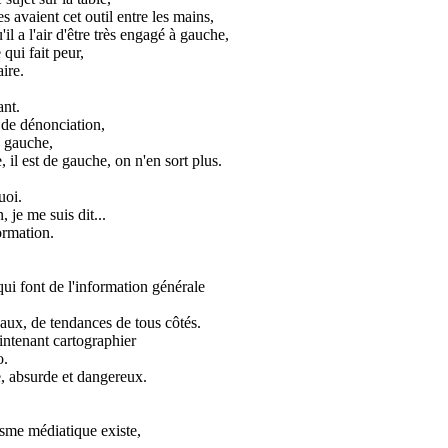
es avaient cet outil entre les mains,
il a l'air d'être très engagé à gauche,
qui fait peur,
ire.
ant.
e de dénonciation,
e gauche,
, il est de gauche, on n'en sort plus.
uoi.
 je me suis dit...
ormation.
qui font de l'information générale
aux, de tendances de tous côtés.
aintenant cartographier
o.
le, absurde et dangereux.
isme médiatique existe,