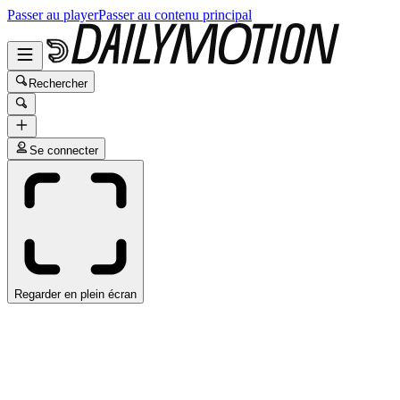
Passer au player
Passer au contenu principal
Rechercher
Se connecter
Regarder en plein écran