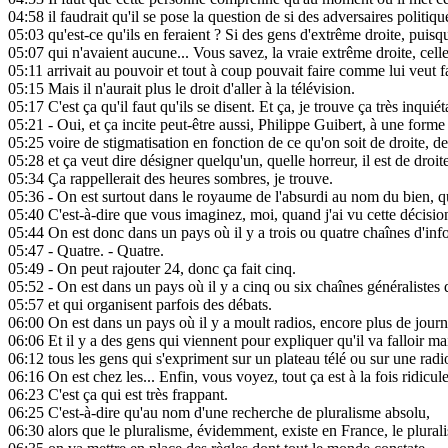
04:58
il faudrait qu'il se pose la question de si des adversaires politiqu
05:03
qu'est-ce qu'ils en feraient ? Si des gens d'extrême droite, puisqu'
05:07
qui n'avaient aucune... Vous savez, la vraie extrême droite, celle 
05:11
arrivait au pouvoir et tout à coup pouvait faire comme lui veut fa
05:15
Mais il n'aurait plus le droit d'aller à la télévision.
05:17
C'est ça qu'il faut qu'ils se disent. Et ça, je trouve ça très inquiét
05:21
- Oui, et ça incite peut-être aussi, Philippe Guibert, à une form
05:25
voire de stigmatisation en fonction de ce qu'on soit de droite, d
05:28
et ça veut dire désigner quelqu'un, quelle horreur, il est de droite
05:34
Ça rappellerait des heures sombres, je trouve.
05:36
- On est surtout dans le royaume de l'absurdi au nom du bien, q
05:40
C'est-à-dire que vous imaginez, moi, quand j'ai vu cette décision,
05:44
On est donc dans un pays où il y a trois ou quatre chaînes d'inf
05:47
- Quatre. - Quatre.
05:49
- On peut rajouter 24, donc ça fait cinq.
05:52
- On est dans un pays où il y a cinq ou six chaînes généralistes 
05:57
et qui organisent parfois des débats.
06:00
On est dans un pays où il y a moult radios, encore plus de journ
06:06
Et il y a des gens qui viennent pour expliquer qu'il va falloir m
06:12
tous les gens qui s'expriment sur un plateau télé ou sur une radi
06:16
On est chez les... Enfin, vous voyez, tout ça est à la fois ridicu
06:23
C'est ça qui est très frappant.
06:25
C'est-à-dire qu'au nom d'une recherche de pluralisme absolu,
06:30
alors que le pluralisme, évidemment, existe en France, le plural