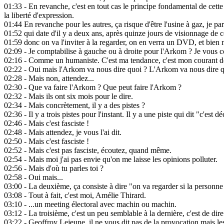
01:33
- En revanche, c'est en tout cas le principe fondamental de cette
la liberté d'expression.
01:44
En revanche pour les autres, ça risque d'être l'usine à gaz, je p
01:52
qui date d'il y a deux ans, après quinze jours de visionnage de c
01:59
donc on va l'inviter à la regarder, on en verra un DVD, et bien m
02:09
- Je comptabilise à gauche ou à droite pour l'Arkom ? Je vous 
02:16
- Comme un humaniste. C'est ma tendance, c'est mon courant d
02:22
- Oui mais l'Arkom va nous dire quoi ? L'Arkom va nous dire qu
02:28
- Mais non, attendez...
02:30
- Que va faire l'Arkom ? Que peut faire l'Arkom ?
02:32
- Mais ils ont six mois pour le dire.
02:34
- Mais concrètement, il y a des pistes ?
02:36
- Il y a trois pistes pour l'instant. Il y a une piste qui dit "c'es
02:46
- Mais c'est fasciste !
02:48
- Mais attendez, je vous l'ai dit.
02:50
- Mais c'est fasciste !
02:52
- Mais c'est pas fasciste, écoutez, quand même.
02:54
- Mais moi j'ai pas envie qu'on me laisse les opinions polluter.
02:56
- Mais d'où tu parles toi ?
02:58
- Oui mais...
03:00
- La deuxième, ça consiste à dire "on va regarder si la personne 
03:08
- Tout à fait, c'est moi, Amélie Thirard.
03:10
- ...un meeting électoral avec machin ou machin.
03:12
- La troisième, c'est un peu semblable à la dernière, c'est de di
03:22
- Geoffroy Lejeune, il ne vous dit pas de la provocation mais le