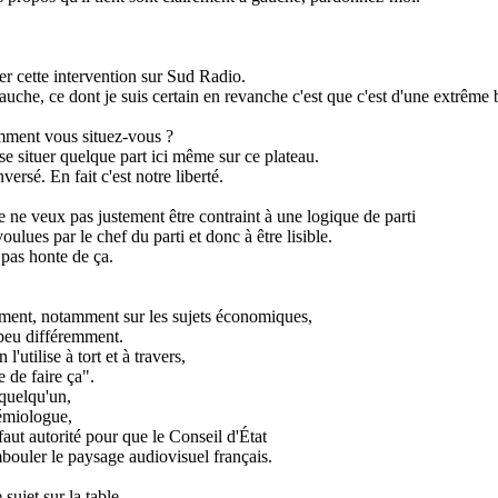
uer cette intervention sur Sud Radio.
auche, ce dont je suis certain en revanche c'est que c'est d'une extrême b
comment vous situez-vous ?
se situer quelque part ici même sur ce plateau.
versé. En fait c'est notre liberté.
je ne veux pas justement être contraint à une logique de parti
oulues par le chef du parti et donc à être lisible.
 pas honte de ça.
oment, notamment sur les sujets économiques,
 peu différemment.
utilise à tort et à travers,
e de faire ça".
 quelqu'un,
sémiologue,
aut autorité pour que le Conseil d'État
bouler le paysage audiovisuel français.
ujet sur la table,