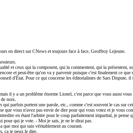
jours en direct sur CNews et toujours face à face, Geoffroy Lejeune.
essieurs.
lité et ceux qui la composent, qui la commentent, qui la présentent, so
it encore et peut-être qu'on va y parvenir puisque c'est finalement ce que
nseil d'État. Pour ce qui concerne les éditorialistes de Sars Dispute, il 
 mais il y a un problème énorme Lionel, c'est parce que vous aussi vous
 de noix.
 qui parfois portent une parole, etc., comme c'est souvent le cas sur cett
ne que vous n'avez pas envie de dire pour qui vous votez et je vous co
redire en étant l'arbitre pour le coup parfaitement impartial, je pense q
pour qui je vote. - Moi je sais, je ne le dirai pas.
y a que moi qui suis véritablement au courant.
, ça je peux le dire.