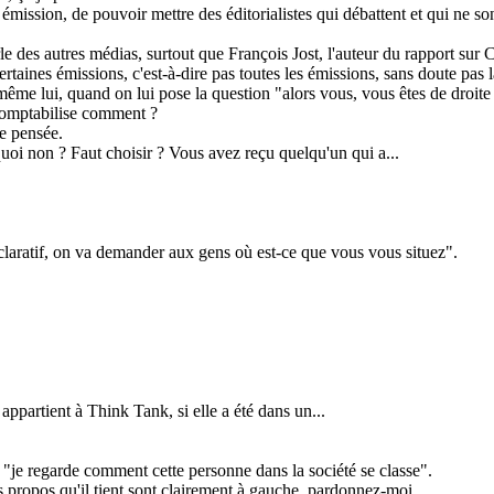
 émission, de pouvoir mettre des éditorialistes qui débattent et qui ne s
arle des autres médias, surtout que François Jost, l'auteur du rapport su
ertaines émissions, c'est-à-dire pas toutes les émissions, sans doute pas
ême lui, quand on lui pose la question "alors vous, vous êtes de droite 
comptabilise comment ?
e pensée.
oi non ? Faut choisir ? Vous avez reçu quelqu'un qui a...
t déclaratif, on va demander aux gens où est-ce que vous vous situez".
appartient à Think Tank, si elle a été dans un...
re "je regarde comment cette personne dans la société se classe".
s propos qu'il tient sont clairement à gauche, pardonnez-moi.