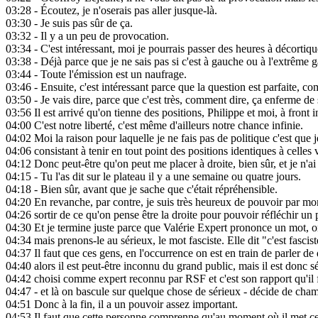
03:28
- Écoutez, je n'oserais pas aller jusque-là.
03:30
- Je suis pas sûr de ça.
03:32
- Il y a un peu de provocation.
03:34
- C'est intéressant, moi je pourrais passer des heures à décortiq
03:38
- Déjà parce que je ne sais pas si c'est à gauche ou à l'extrême g
03:44
- Toute l'émission est un naufrage.
03:46
- Ensuite, c'est intéressant parce que la question est parfaite, 
03:50
- Je vais dire, parce que c'est très, comment dire, ça enferme de 
03:56
Il est arrivé qu'on tienne des positions, Philippe et moi, à front in
04:00
C'est notre liberté, c'est même d'ailleurs notre chance infinie.
04:02
Moi la raison pour laquelle je ne fais pas de politique c'est que 
04:06
consistant à tenir en tout point des positions identiques à celles v
04:12
Donc peut-être qu'on peut me placer à droite, bien sûr, et je n'ai
04:15
- Tu l'as dit sur le plateau il y a une semaine ou quatre jours.
04:18
- Bien sûr, avant que je sache que c'était répréhensible.
04:20
En revanche, par contre, je suis très heureux de pouvoir par m
04:26
sortir de ce qu'on pense être la droite pour pouvoir réfléchir un
04:30
Et je termine juste parce que Valérie Expert prononce un mot, on l'
04:34
mais prenons-le au sérieux, le mot fasciste. Elle dit "c'est fascist
04:37
Il faut que ces gens, en l'occurrence on est en train de parler de
04:40
alors il est peut-être inconnu du grand public, mais il est donc 
04:42
choisi comme expert reconnu par RSF et c'est son rapport qu'il f
04:47
- et là on bascule sur quelque chose de sérieux - décide de cham
04:51
Donc à la fin, il a un pouvoir assez important.
04:53
Il faut que cette personne comprenne qu'au moment où il met ce s