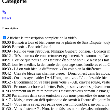
Catégorie
🗞
News
Transcription
Afficher la transcription complète de la vidéo
00:00
Bonsoir à tous et bienvenue sur le plateau de Sars Dispute, tou
00:08
Bonsoir. - Bonsoir Lionel.
00:09
- Ravi de vous retrouver. Philippe Guibert, bonsoir. - Bonsoir m
00:12
- Très heureux de vous retrouver également. Au sommaire, l'actua
00:21
C'est ce que nous allons tenter d'établir ce soir. Ce n'est pas fa
00:31
tous les médias, la demande de reportage sans frontières et du Co
00:39
- Là on voit bien la différence. - On voit bien la différence.
00:42
- Cravate bleue sur chemise bleue. - Donc on est dans les clous.
00:46
- On a essayé d'aider l'ArkHom je trouve. - Là on les aide bien
00:52
- Et comment on va faire pour vous ? - Ah, cravate rouge, veste
00:55
- Prenons la chose à la lettre. Puisque son visée des présentateurs
01:03
comment on va faire pour vous classifier vous demain ? J'imagi
01:08
Par ailleurs dans cette émission vous nous permettez de nous cont
01:17
- Mais je mets au défi quiconque de savoir à l'heure d'aujourd'hui 
01:24
- Vous ne le savez pas parce que c'est impossible à savoir, il n'
01:30
- Vous abstenez ? - Non, je ne fais pas partie des abstentionnistes