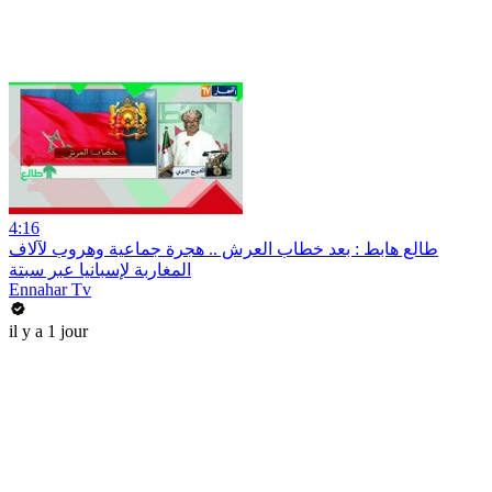
4:16
طالع هابط : بعد خطاب العرش .. هجرة جماعية وهروب لآلاف
المغاربة لإسبانيا عبر سبتة
Ennahar Tv
il y a 1 jour