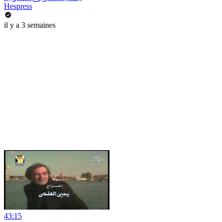
Hespress
il y a 3 semaines
43:15