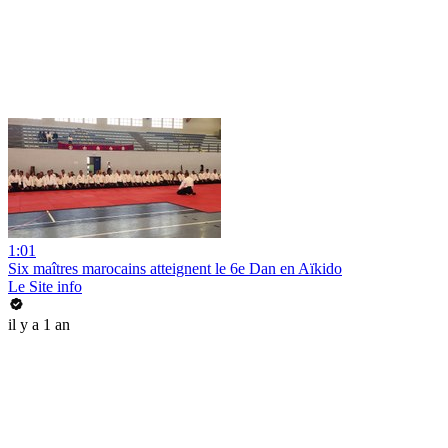
1:01
Six maîtres marocains atteignent le 6e Dan en Aïkido
Le Site info
il y a 1 an