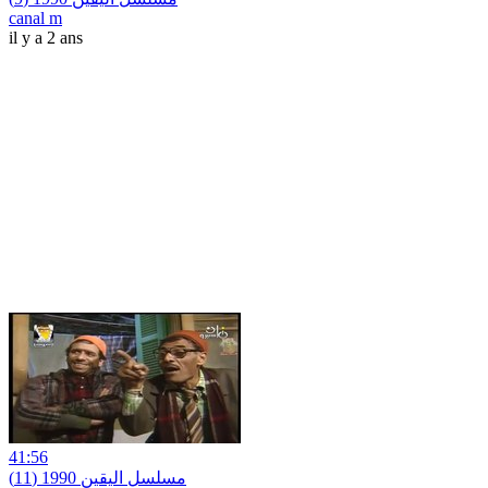
canal m
il y a 2 ans
41:56
مسلسل اليقين 1990 (11)