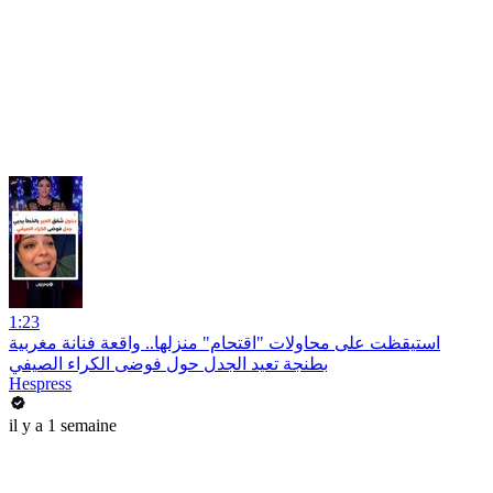
1:23
استيقظت على محاولات "اقتحام" منزلها.. واقعة فنانة مغربية
بطنجة تعيد الجدل حول فوضى الكراء الصيفي
Hespress
il y a 1 semaine