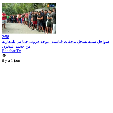
2:58
سواحل سبتة تسجل تدفقات قياسية..موجة هروب جماعي للمغاربة
من جحيم المخزن
Ennahar Tv
il y a 1 jour