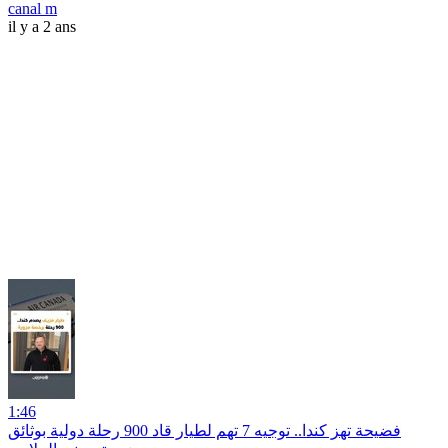
canal m
il y a 2 ans
1:46
فضيحة تهز كندا.. توجيه 7 تهم لطيار قاد 900 رحلة دولية بوثائق