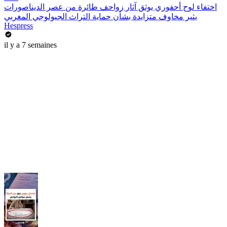
اختفاء لوح أحفوري يوثق آثار زواحف طائرة من عصر الديناصورات
يثير مخاوف متزايدة بشأن حماية التراث الجيولوجي المغربي
Hespress
il y a 7 semaines