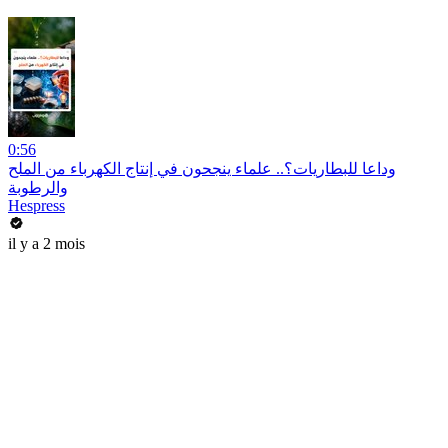
0:56
وداعا للبطاريات؟.. علماء ينجحون في إنتاج الكهرباء من الملح
والرطوبة
Hespress
il y a 2 mois