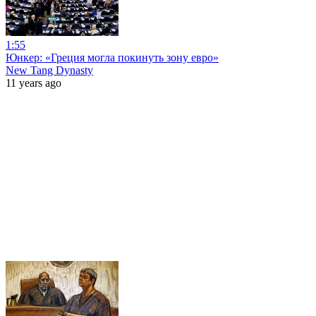
1:55
Юнкер: «Греция могла покинуть зону евро»
New Tang Dynasty
11 years ago