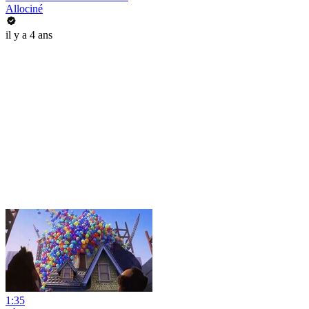
Allociné
il y a 4 ans
1:35