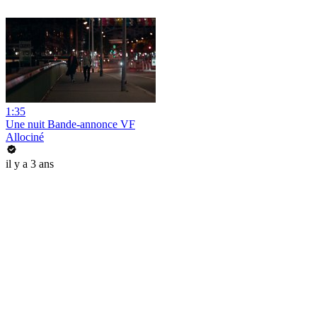
1:35
Une nuit Bande-annonce VF
Allociné
il y a 3 ans