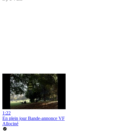
1:22
En plein jour Bande-annonce VF
Allociné