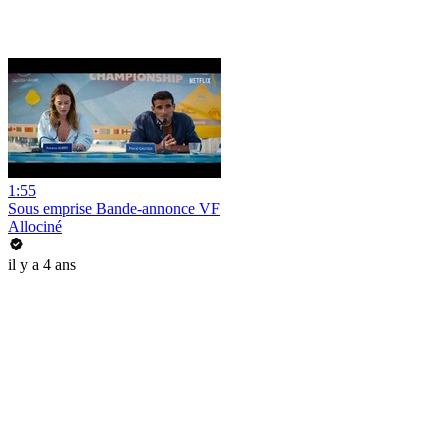
1:55
Sous emprise Bande-annonce VF
Allociné
il y a 4 ans