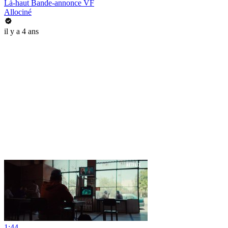
Là-haut Bande-annonce VF
Allociné
il y a 4 ans
1:44