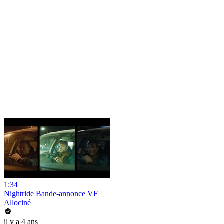
1:34
Nightride Bande-annonce VF
Allociné
il y a 4 ans