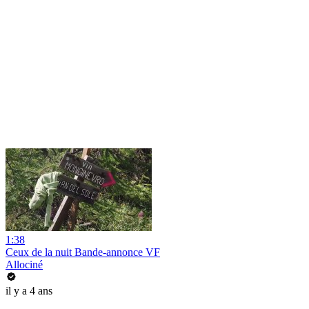
1:38
Ceux de la nuit Bande-annonce VF
Allociné
il y a 4 ans