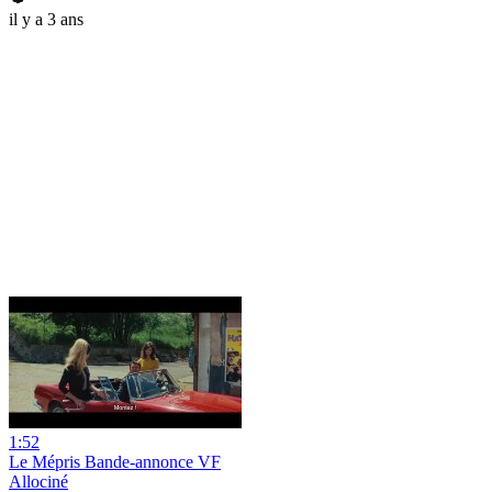
il y a 3 ans
1:52
Le Mépris Bande-annonce VF
Allociné