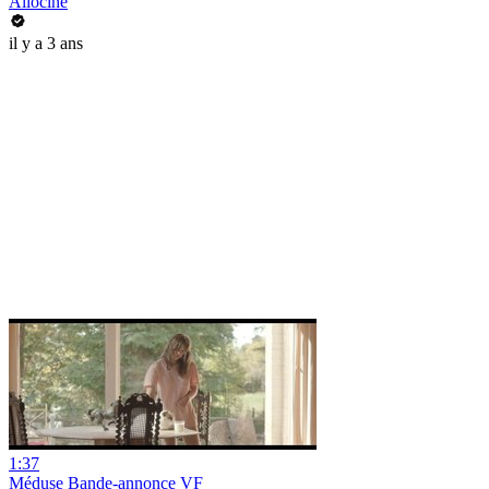
Allociné
il y a 3 ans
1:37
Méduse Bande-annonce VF