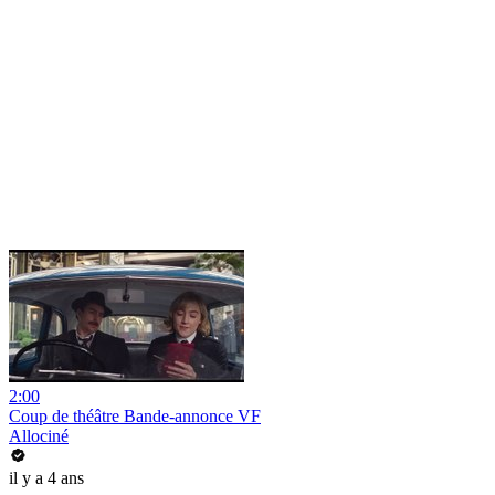
2:00
Coup de théâtre Bande-annonce VF
Allociné
il y a 4 ans