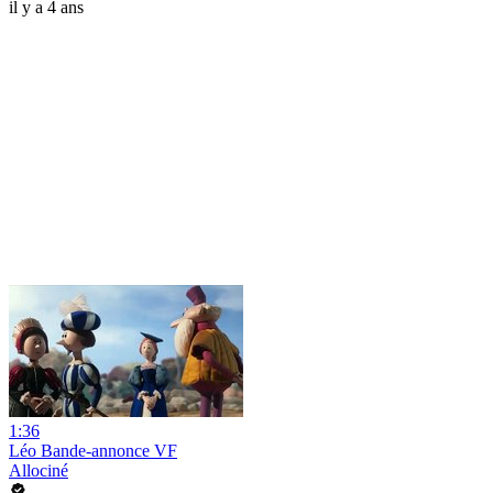
il y a 4 ans
1:36
Léo Bande-annonce VF
Allociné