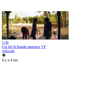
1:36
Cet été là Bande-annonce VF
Allociné
il y a 4 ans