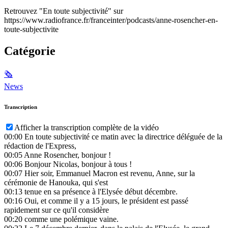
Retrouvez "En toute subjectivité" sur
https://www.radiofrance.fr/franceinter/podcasts/anne-rosencher-en-
toute-subjectivite
Catégorie
🗞
News
Transcription
Afficher la transcription complète de la vidéo
00:00
En toute subjectivité ce matin avec la directrice déléguée de la
rédaction de l'Express,
00:05
Anne Rosencher, bonjour !
00:06
Bonjour Nicolas, bonjour à tous !
00:07
Hier soir, Emmanuel Macron est revenu, Anne, sur la
cérémonie de Hanouka, qui s'est
00:13
tenue en sa présence à l'Elysée début décembre.
00:16
Oui, et comme il y a 15 jours, le président est passé
rapidement sur ce qu'il considère
00:20
comme une polémique vaine.