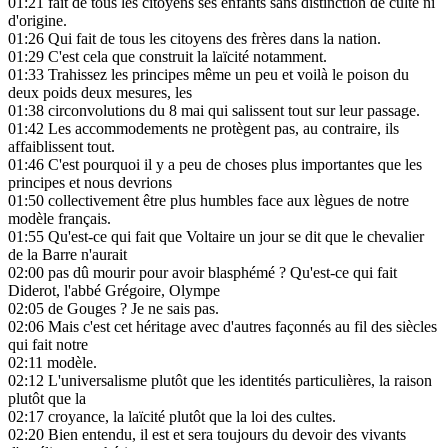
01:21
fait de tous les citoyens ses enfants sans distinction de culte ni
d'origine.
01:26
Qui fait de tous les citoyens des frères dans la nation.
01:29
C'est cela que construit la laïcité notamment.
01:33
Trahissez les principes même un peu et voilà le poison du
deux poids deux mesures, les
01:38
circonvolutions du 8 mai qui salissent tout sur leur passage.
01:42
Les accommodements ne protègent pas, au contraire, ils
affaiblissent tout.
01:46
C'est pourquoi il y a peu de choses plus importantes que les
principes et nous devrions
01:50
collectivement être plus humbles face aux lègues de notre
modèle français.
01:55
Qu'est-ce qui fait que Voltaire un jour se dit que le chevalier
de la Barre n'aurait
02:00
pas dû mourir pour avoir blasphémé ? Qu'est-ce qui fait
Diderot, l'abbé Grégoire, Olympe
02:05
de Gouges ? Je ne sais pas.
02:06
Mais c'est cet héritage avec d'autres façonnés au fil des siècles
qui fait notre
02:11
modèle.
02:12
L'universalisme plutôt que les identités particulières, la raison
plutôt que la
02:17
croyance, la laïcité plutôt que la loi des cultes.
02:20
Bien entendu, il est et sera toujours du devoir des vivants