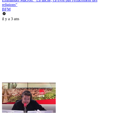
Emmanuel Macron: "La laïcité, ça n'est pas l'effacement des
religions"
BFM
il y a 3 ans