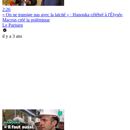
2:26
« On ne transige pas avec la laïcité » : Hanouka célébré à l'Élysée,
Macron créé la polémique
Le Parisien
il y a 3 ans