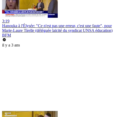
3:19
Hanouka à l'Élysée: "Ce n'est pas une erreur, c'est une faute", pour
Marie-Laure Tirelle (déléguée laïcité du syndicat UNSA éducation)
BFM
il y a 3 ans