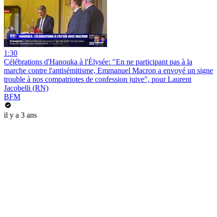
1:30
Célébrations d'Hanouka à l'Élysée: "En ne participant pas à la
marche contre l'antisémitisme, Emmanuel Macron a envoyé un signe
trouble à nos compatriotes de confession juive", pour Laurent
Jacobelli (RN)
BFM
il y a 3 ans