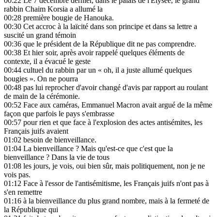
00:22
Le 7 décembre dernier, dans le palais de l'Elysée, le grand
rabbin Chaim Korsia a allumé la
00:28
première bougie de Hanouka.
00:30
Cet accroc à la laïcité dans son principe et dans sa lettre a
suscité un grand témoin
00:36
que le président de la République dit ne pas comprendre.
00:38
Et hier soir, après avoir rappelé quelques éléments de
contexte, il a évacué le geste
00:44
cultuel du rabbin par un « oh, il a juste allumé quelques
bougies ». On ne pourra
00:48
pas lui reprocher d'avoir changé d'avis par rapport au roulant
de main de la cérémonie.
00:52
Face aux caméras, Emmanuel Macron avait argué de la même
façon que parfois le pays s'embrasse
00:57
pour rien et que face à l'explosion des actes antisémites, les
Français juifs avaient
01:02
besoin de bienveillance.
01:04
La bienveillance ? Mais qu'est-ce que c'est que la
bienveillance ? Dans la vie de tous
01:08
les jours, je vois, oui bien sûr, mais politiquement, non je ne
vois pas.
01:12
Face à l'essor de l'antisémitisme, les Français juifs n'ont pas à
s'en remettre
01:16
à la bienveillance du plus grand nombre, mais à la fermeté de
la République qui