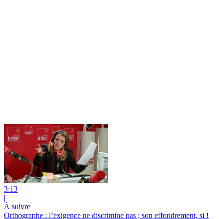
3:13
|
À suivre
Orthographe : l’exigence ne discrimine pas ; son effondrement, si !