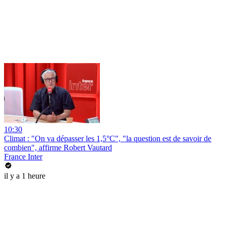
10:30
Climat : "On va dépasser les 1,5°C", "la question est de savoir de
combien", affirme Robert Vautard
France Inter
il y a 1 heure