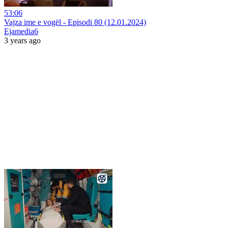
53:06
Vajza ime e vogël - Episodi 80 (12.01.2024)
Ejamedia6
3 years ago