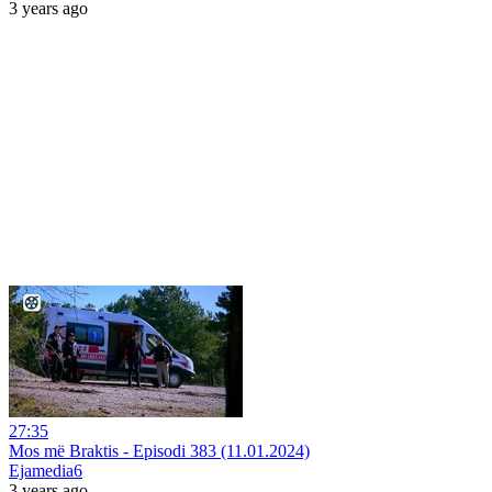
3 years ago
27:35
Mos më Braktis - Episodi 383 (11.01.2024)
Ejamedia6
3 years ago