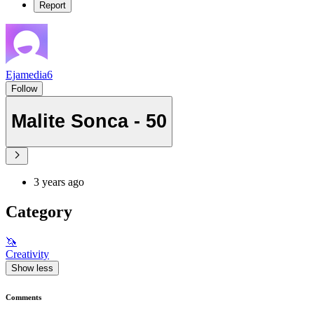
Report
Ejamedia6
Follow
Malite Sonca - 50
3 years ago
Category
🦄
Creativity
Show less
Comments