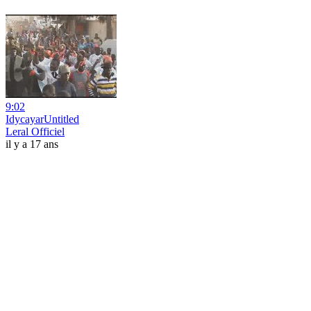
9:02
IdycayarUntitled
Leral Officiel
il y a 17 ans