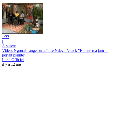
1:33
|
À suivre
Vidéo: Ngonal Tange sur affaire Ndeye Ndack "Elle ne ma jamais
portait plainte"
Leral Officiel
il y a 12 ans