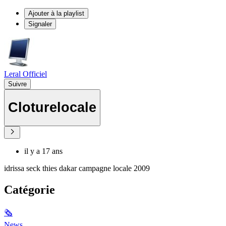
Ajouter à la playlist
Signaler
Leral Officiel
Suivre
Cloturelocale
il y a 17 ans
idrissa seck thies dakar campagne locale 2009
Catégorie
🗞
News