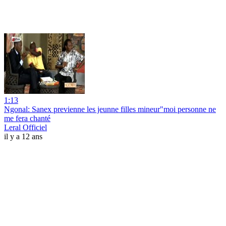
1:13
Ngonal: Sanex previenne les jeunne filles mineur"moi personne ne
me fera chanté
Leral Officiel
il y a 12 ans