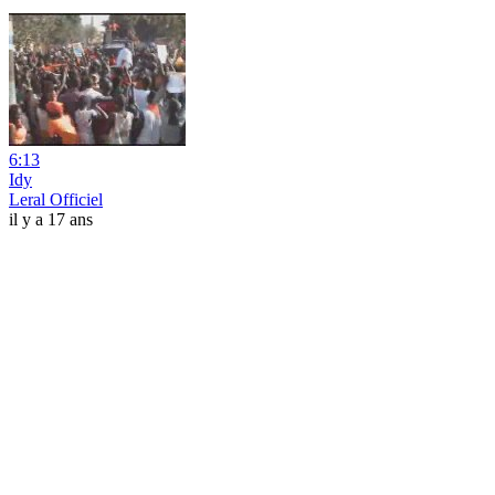
6:13
Idy
Leral Officiel
il y a 17 ans