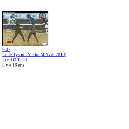
9:07
Lutte Tyson - Yekini (4 Avril 2010)
Leral Officiel
il y a 16 ans