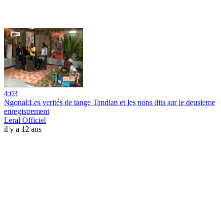
4:03
Ngonal:Les verités de tange Tandian et les nons dits sur le deusieme
enregistrement
Leral Officiel
il y a 12 ans