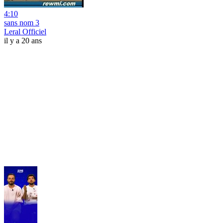
4:10
sans nom 3
Leral Officiel
il y a 20 ans