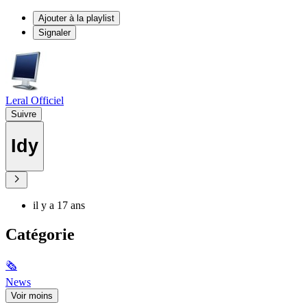
Ajouter à la playlist
Signaler
Leral Officiel
Suivre
Idy
il y a 17 ans
Catégorie
🗞
News
Voir moins