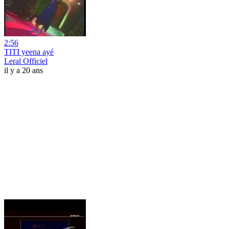
2:56
TITI yeena ayé
Leral Officiel
il y a 20 ans