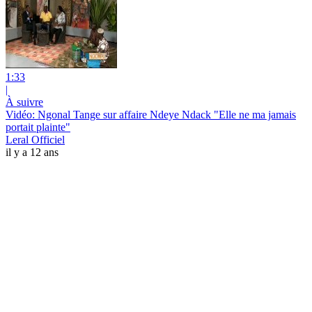
1:33
|
À suivre
Vidéo: Ngonal Tange sur affaire Ndeye Ndack "Elle ne ma jamais
portait plainte"
Leral Officiel
il y a 12 ans