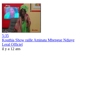
5:35
Kouthia Show raille Aminata Mbengue Ndiaye
Leral Officiel
il y a 12 ans