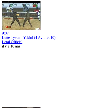
9:07
Lutte Tyson - Yekini (4 Avril 2010)
Leral Officiel
il y a 16 ans