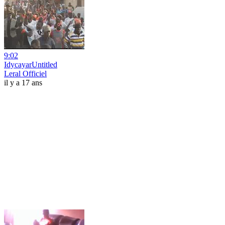
9:02
IdycayarUntitled
Leral Officiel
il y a 17 ans