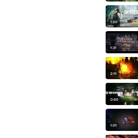
1:50
1:31
2:11
0:50
1:01