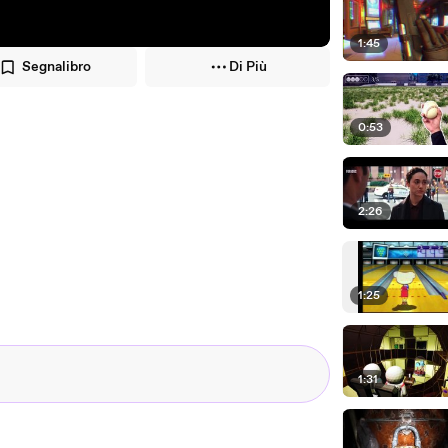
1:45
Segnalibro
Di Più
0:53
2:26
1:25
1:31