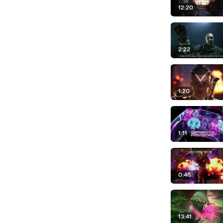
12:20
2:22
1:20
1:11
0:46
13:41