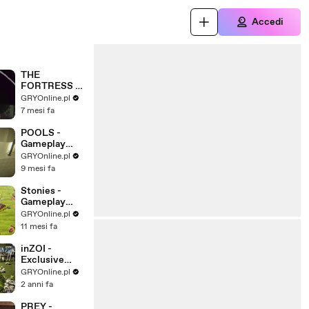
Accedi
THE
FORTRESS –
Gameplay
GRYOnline.pl
Trailer
7 mesi fa
POOLS -
Gameplay
Trailer
GRYOnline.pl
9 mesi fa
Stonies -
Gameplay
Trailer
GRYOnline.pl
11 mesi fa
inZOI -
Exclusive
Gameplay
GRYOnline.pl
Trailer
2 anni fa
PREY -