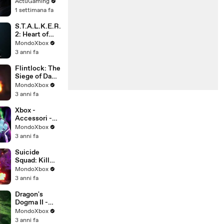
minutes de
ActuGaming
gameplay
1 settimana fa
S.T.A.L.K.E.R.
2: Heart of
Chornobyl -
MondoXbox
Trailer Storia -
3 anni fa
SUB ITA
Flintlock: The
Siege of Dawn
- Trailer
MondoXbox
Gameplay
3 anni fa
Xbox -
Accessori -
Turtle Beach
MondoXbox
Stealth Ultra
3 anni fa
Suicide
Squad: Kill
the Justice
MondoXbox
League -
3 anni fa
Trailer
Deadshot
Dragon's
Dogma II -
Dimostrazion
MondoXbox
e November
3 anni fa