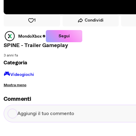
1
Condividi
Segui
MondoXbox
SPINE - Trailer Gameplay
3 anni fa
Categoria
🎮️
Videogiochi
Mostra meno
Commenti
Aggiungi
il
tuo
commento