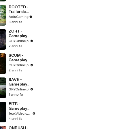
Showcase -
SUB ITA
ROOTED -
Trailer de
gameplay
ActuGaming
3 anni fa
ZORT -
Gameplay
Trailer
GRYOnline.pl
2 anni fa
SCUM -
Gameplay
Trailer
GRYOnline.pl
2 anni fa
SAVE -
Gameplay
Trailer
GRYOnline.pl
1 anno fa
EITR -
Gameplay
Trailer
JeuxVideo.com
4 anni fa
ONRUSH -