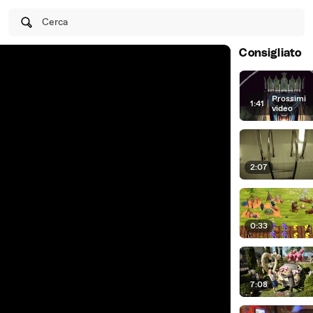
Cerca
Consigliato
Prossimi
1:41
|
video
2:07
0:33
7:08