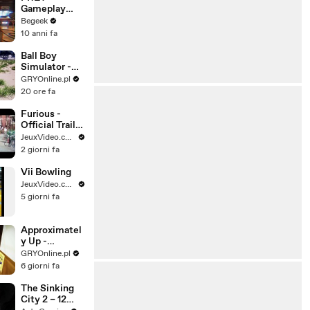
Gameplay
Trailer
Begeek
10 anni fa
Ball Boy
Simulator -
Gameplay
GRYOnline.pl
Trailer
20 ore fa
Furious -
Official Trailer
- S1 - 2026
JeuxVideo.com
2 giorni fa
Vii Bowling
JeuxVideo.com
5 giorni fa
Approximatel
y Up -
Gameplay
GRYOnline.pl
Trailer
6 giorni fa
The Sinking
City 2 – 12