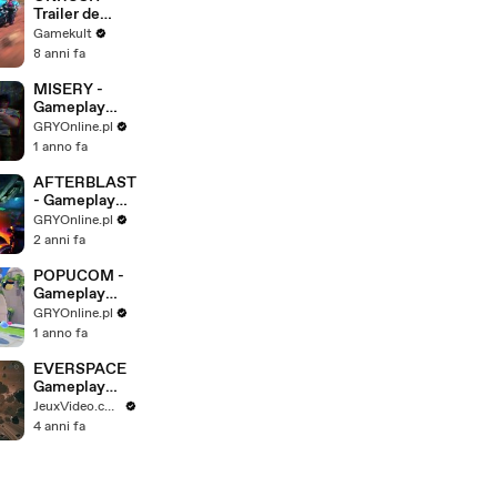
Trailer de
gameplay
Gamekult
8 anni fa
MISERY -
Gameplay
Trailer
GRYOnline.pl
1 anno fa
AFTERBLAST
- Gameplay
Trailer
GRYOnline.pl
2 anni fa
POPUCOM -
Gameplay
Trailer
GRYOnline.pl
1 anno fa
EVERSPACE
Gameplay
Trailer
JeuxVideo.com
4 anni fa