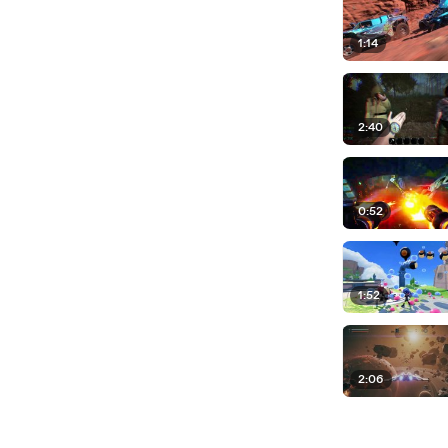
1:14
2:40
0:52
1:52
2:06