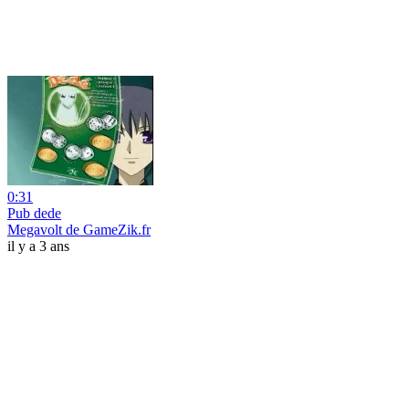
0:31
Pub dede
Megavolt de GameZik.fr
il y a 3 ans