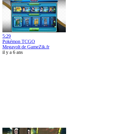
5:29
Pokémon TCGO
Megavolt de GameZik.fr
il y a 6 ans