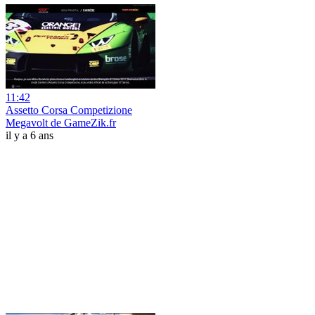
11:42
Assetto Corsa Competizione
Megavolt de GameZik.fr
il y a 6 ans