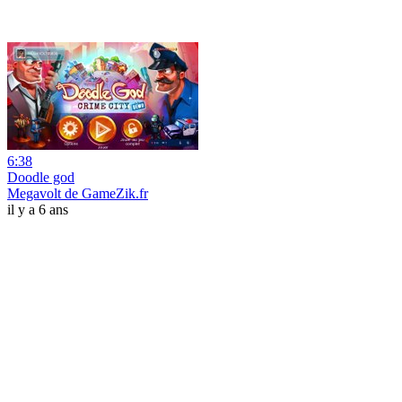
6:38
Doodle god
Megavolt de GameZik.fr
il y a 6 ans