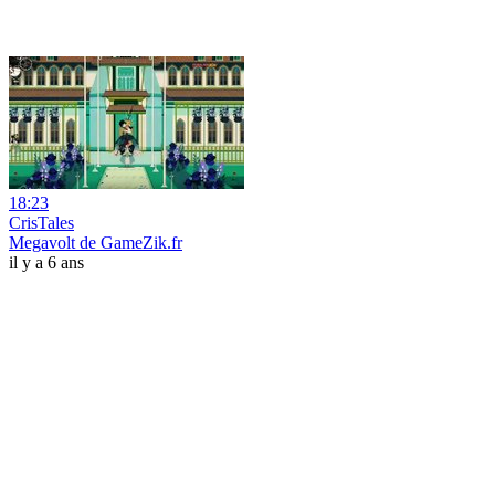
18:23
CrisTales
Megavolt de GameZik.fr
il y a 6 ans