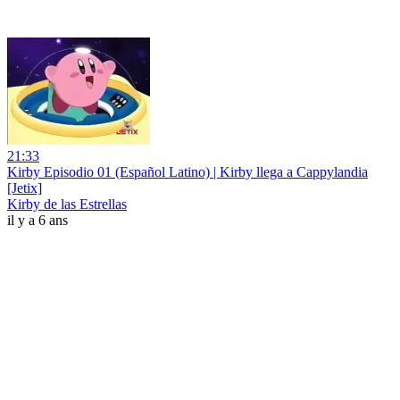
21:33
Kirby Episodio 01 (Español Latino) | Kirby llega a Cappylandia
[Jetix]
Kirby de las Estrellas
il y a 6 ans