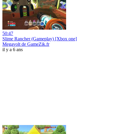
50:47
Slime Rancher (Gameplay) [Xbox one]
Megavolt de GameZik.fr
il y a 6 ans