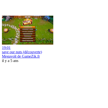
19:01
save our nuts (découverte)
Megavolt de GameZik.fr
il y a 5 ans