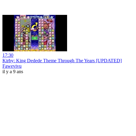
17:30
Kirby: King Dedede Theme Through The Years [UPDATED]
Fawevivu
il y a 9 ans