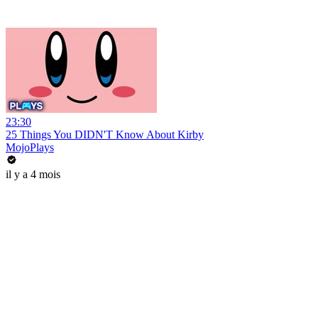
23:30
25 Things You DIDN'T Know About Kirby
MojoPlays
il y a 4 mois