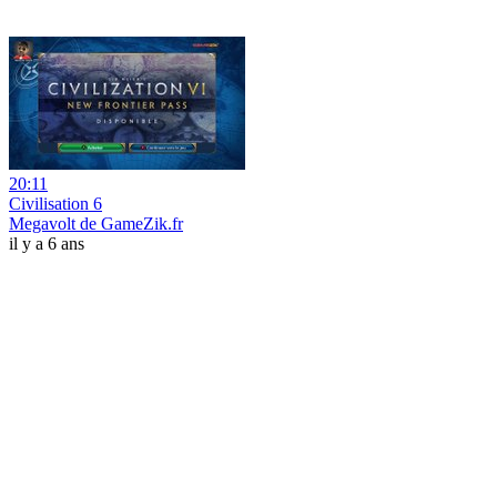
20:11
Civilisation 6
Megavolt de GameZik.fr
il y a 6 ans