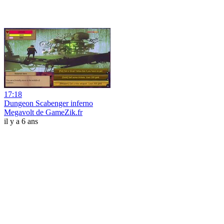
17:18
Dungeon Scabenger inferno
Megavolt de GameZik.fr
il y a 6 ans