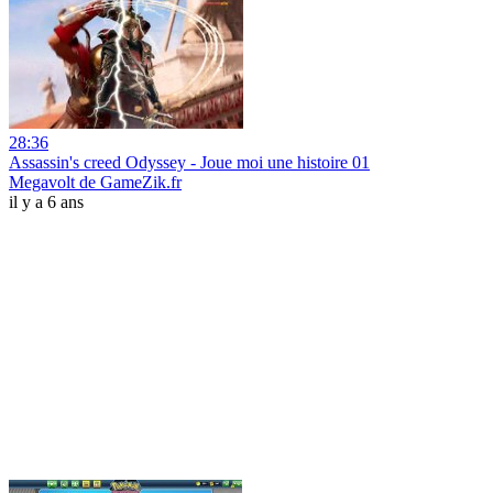
28:36
Assassin's creed Odyssey - Joue moi une histoire 01
Megavolt de GameZik.fr
il y a 6 ans