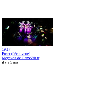
19:17
Fuser (découverte)
Megavolt de GameZik.fr
il y a 5 ans