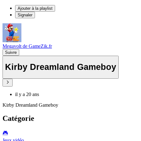
Ajouter à la playlist
Signaler
Megavolt de GameZik.fr
Suivre
Kirby Dreamland Gameboy
il y a 20 ans
Kirby Dreamland Gameboy
Catégorie
🎮️
Jeux vidéo