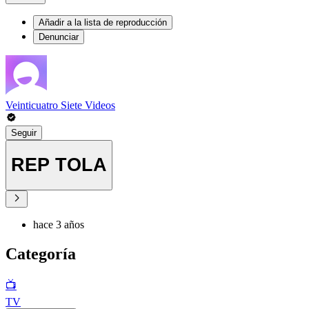
Añadir a la lista de reproducción
Denunciar
Veinticuatro Siete Videos
Seguir
REP TOLA
hace 3 años
Categoría
📺
TV