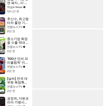
면 폐지…이 대
통령 “경찰 명
채널A News
백한 비위엔 해
12시간 전
임”
추신수, 최고령
타자 출장 기
록…KIA 8연승
연합뉴스TV
2년 전
중소기업 화장
품 수출 역대 최
대…정부, K뷰
연합뉴스TV
티 본격 지원
2년 전
'100년 만의 파
리올림픽' 이틀
앞으로…파리
연합뉴스TV
분위기는
2년 전
[날씨] 전국 대
부분 폭염특
보…무더위 속
연합뉴스TV
강한 소나기
2년 전
공정위, 더본코
리아 가맹사업