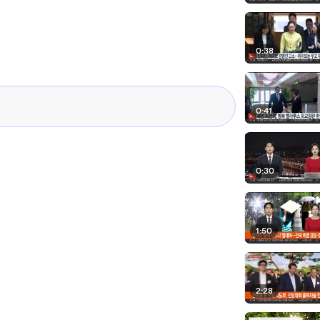
0:38
0:41
0:30
1:50
2:28