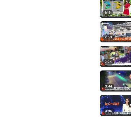
1:13
2:50
2:24
0:44
0:40