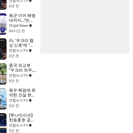
법 위반 여부 심
연합뉴스TV
사 착수
2년 전
육군 이어 해병
대까지…‘빈총
경계근무’ 논란
채널A News
20시간 전
러, '우크라 협
상 신호'에 "입
장 일치하지만
연합뉴스TV
자세한 내용 필
2년 전
요"
중국 외교부
"우크라 외무,
러와 협상 준비
연합뉴스TV
중" 밝혀
2년 전
폭우·폭염에 취
약한 건설 현
장…안전사고
연합뉴스TV
막으려면
2년 전
[투나잇이슈]
한동훈호 공식
출범…야권, 강
연합뉴스TV
공 드라이브 예
2년 전