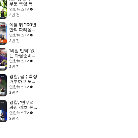
부분 폭염 특
보…내륙 곳곳
연합뉴스TV
5~60㎜ 소나기
2년 전
이틀 뒤 '100년
만의 파리올림
픽' 개막…파리
연합뉴스TV
분위기는
2년 전
'비빌 언덕' 없
는 자립준비청
년…"더 많은 지
연합뉴스TV
원·관심 필요"
2년 전
경찰, 음주측정
거부하고 도주
한 여경 징계…
연합뉴스TV
결과는 '비공개'
2년 전
경찰, '변우석
과잉 경호' 논란
현장 책임자 조
연합뉴스TV
사
2년 전