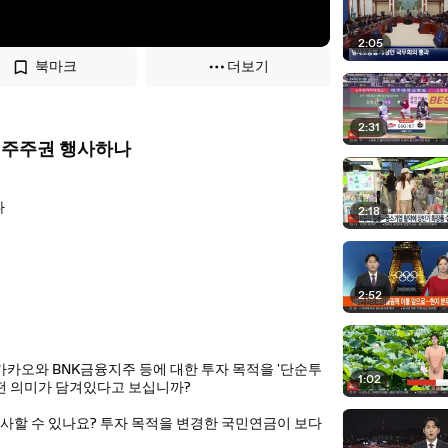
2:05
북마크
더보기
2:31
경…주주권 행사하나
나
2:18
2:52
카카오와 BNK금융지주 등에 대한 투자 목적을 '단순투
1:02
어떤 의미가 담겨있다고 보십니까?
사할 수 있나요? 투자 목적을 변경한 국민연금이 보다