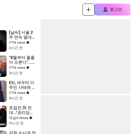
로그인
[날씨] 서울 2
주 연속 열대
야...수도권 폭
YTN news
염 비상, '중대
2시간 전
경보' 확대 /
YTN
"8월부터 줄줄
이 오른다"...식
품·패션업계 가
YTN news
격 인상 본격화
3시간 전
/ YTN
EU, 세우타 이
주민 사태에 긴
급회의...국경
YTN news
강화 논의 /
4시간 전
YTN
초접전 與 전
대…‘권리당원
33%’ 호남 총
채널A News
력전
11시간 전
검찰 수사권 전