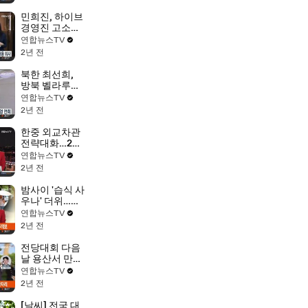
고
민희진, 하이브
경영진 고소…
하이브는 무고
연합뉴스TV
대응 의사
2년 전
북한 최선희,
방북 벨라루스
외교장관 환영
연합뉴스TV
연회
2년 전
한중 외교차관
전략대화…2년
반 만에 재개
연합뉴스TV
2년 전
밤사이 '습식 사
우나' 더위…내
일은 더 푹푹 찐
연합뉴스TV
다
2년 전
전당대회 다음
날 용산서 만
찬…한동훈에
연합뉴스TV
"수고 많았다"
2년 전
[날씨] 전국 대