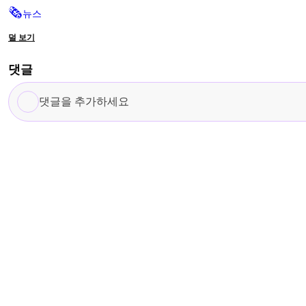
🗞
뉴스
덜 보기
댓글
댓
글
을
추
가
하
세
요