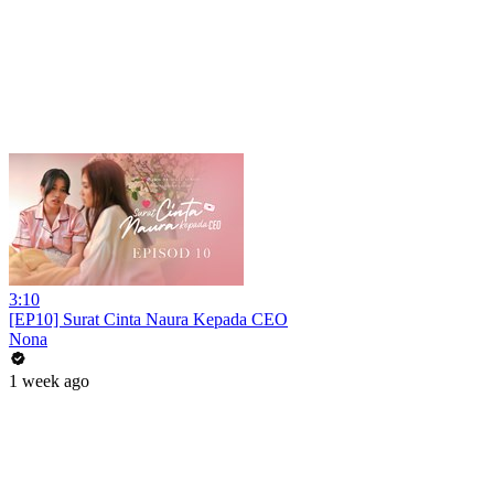
3:10
[EP10] Surat Cinta Naura Kepada CEO
Nona
1 week ago