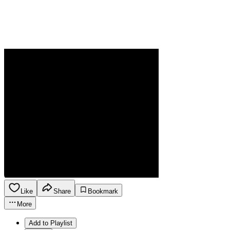
Like
Share
Bookmark
More
Add to Playlist