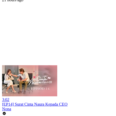
3:02
[EP14] Surat Cinta Naura Kepada CEO
Nona