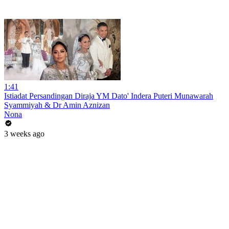
1:41
Istiadat Persandingan Diraja YM Dato' Indera Puteri Munawarah
Syammiyah & Dr Amin Aznizan
Nona
3 weeks ago