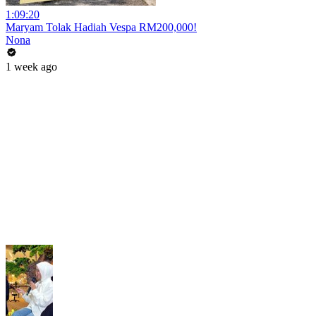
1:09:20
Maryam Tolak Hadiah Vespa RM200,000!
Nona
1 week ago