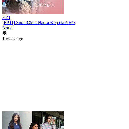
3:21
[EP11] Surat Cinta Naura Kepada CEO
Nona
1 week ago