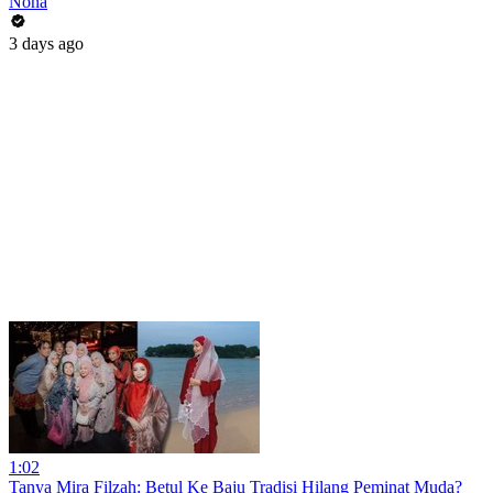
Nona
3 days ago
1:02
Tanya Mira Filzah: Betul Ke Baju Tradisi Hilang Peminat Muda?