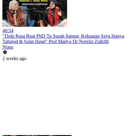
40:54
"Dulu Rasa Buat PhD Tu Susah Sangat, Kekuatan Saya Hanya
Tahajud & Solat Hajat" Prof Madya Dr Norzizi Zulkifli
Nona
2 weeks ago