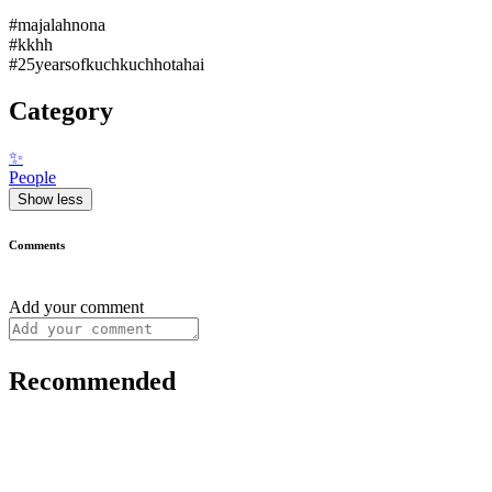
#majalahnona
#kkhh
#25yearsofkuchkuchhotahai
Category
✨
People
Show less
Comments
Add your comment
Recommended